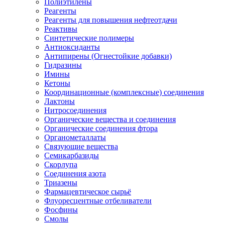
Полиэтилены
Реагенты
Реагенты для повышения нефтеотдачи
Реактивы
Синтетические полимеры
Антиоксиданты
Антипирены (Огнестойкие добавки)
Гидразины
Имины
Кетоны
Координационные (комплексные) соединения
Лактоны
Нитросоединения
Органические вещества и соединения
Органические соединения фтора
Органометаллаты
Связующие вещества
Семикарбазиды
Скорлупа
Соединения азота
Триазены
Фармацевтическое сырьё
Флуоресцентные отбеливатели
Фосфины
Смолы