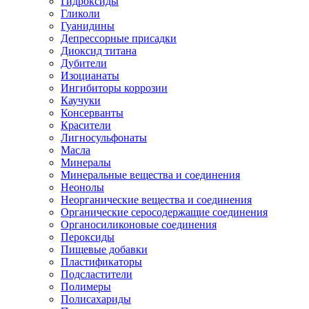
Гидроксиды
Гликоли
Гуанидины
Депрессорные присадки
Диоксид титана
Дубители
Изоцианаты
Ингибиторы коррозии
Каучуки
Консерванты
Красители
Лигносульфонаты
Масла
Минералы
Минеральные вещества и соединения
Неонолы
Неорганические вещества и соединения
Органические серосодержащие соединения
Органосиликоновые соединения
Пероксиды
Пищевые добавки
Пластификаторы
Подсластители
Полимеры
Полисахариды