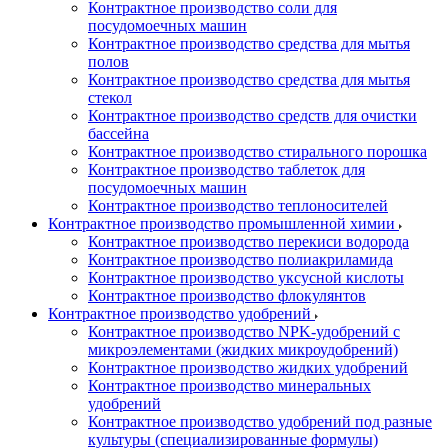
Контрактное производство соли для
посудомоечных машин
Контрактное производство средства для мытья
полов
Контрактное производство средства для мытья
стекол
Контрактное производство средств для очистки
бассейна
Контрактное производство стирального порошка
Контрактное производство таблеток для
посудомоечных машин
Контрактное производство теплоносителей
Контрактное производство промышленной химии
Контрактное производство перекиси водорода
Контрактное производство полиакриламида
Контрактное производство уксусной кислоты
Контрактное производство флокулянтов
Контрактное производство удобрений
Контрактное производство NPK-удобрений с
микроэлементами (жидких микроудобрений)
Контрактное производство жидких удобрений
Контрактное производство минеральных
удобрений
Контрактное производство удобрений под разные
культуры (специализированные формулы)