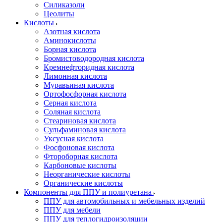
Силиказоли
Цеолиты
Кислоты
Азотная кислота
Аминокислоты
Борная кислота
Бромистоводородная кислота
Кремнефторидная кислота
Лимонная кислота
Муравьиная кислота
Ортофосфорная кислота
Серная кислота
Соляная кислота
Стеариновая кислота
Сульфаминовая кислота
Уксусная кислота
Фосфоновая кислота
Фтороборная кислота
Карбоновые кислоты
Неорганические кислоты
Органические кислоты
Компоненты для ППУ и полиуретана
ППУ для автомобильных и мебельных изделий
ППУ для мебели
ППУ для теплогидроизоляции