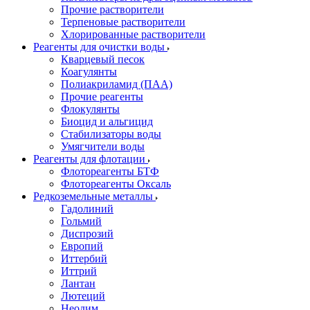
Прочие растворители
Терпеновые растворители
Хлорированные растворители
Реагенты для очистки воды
Кварцевый песок
Коагулянты
Полиакриламид (ПАА)
Прочие реагенты
Флокулянты
Биоцид и альгицид
Стабилизаторы воды
Умягчители воды
Реагенты для флотации
Флотореагенты БТФ
Флотореагенты Оксаль
Редкоземельные металлы
Гадолиний
Гольмий
Диспрозий
Европий
Иттербий
Иттрий
Лантан
Лютеций
Неодим