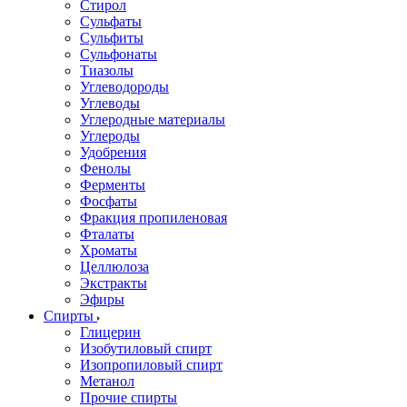
Стирол
Сульфаты
Сульфиты
Сульфонаты
Тиазолы
Углеводороды
Углеводы
Углеродные материалы
Углероды
Удобрения
Фенолы
Ферменты
Фосфаты
Фракция пропиленовая
Фталаты
Хроматы
Целлюлоза
Экстракты
Эфиры
Спирты
Глицерин
Изобутиловый спирт
Изопропиловый спирт
Метанол
Прочие спирты