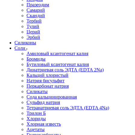
Празеодим
Самарий
Скандий
Тербий
Тулий
Церий
Эрбий
Силиконы
Соли
Амиловый ксантогенат калия
Бромиды
Бутиловый ксантогенат калия
Динатриевая соль ЭДТА (EDTA 2Na)
Кальций хлористый
Натрия бисульфит
Перкарбонат натрия
Силикаты
Сода кальцинированная
Сульфид натрия
Тетранатриевая соль ЭДТА (EDTA 4Na)
Трилон Б
Хлориды
Хлорная известь
Ацетаты
Гидрокарбонаты