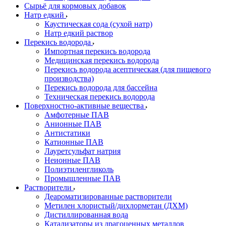
Сырьё для кормовых добавок
Натр едкий
Каустическая сода (сухой натр)
Натр едкий раствор
Перекись водорода
Импортная перекись водорода
Медицинская перекись водорода
Перекись водорода асептическая (для пищевого
производства)
Перекись водорода для бассейна
Техническая перекись водорода
Поверхностно-активные вещества
Амфотерные ПАВ
Анионные ПАВ
Антистатики
Катионные ПАВ
Лауретсульфат натрия
Неионные ПАВ
Полиэтиленгликоль
Промышленные ПАВ
Растворители
Деароматизированные растворители
Метилен хлористый/дихлорметан (ДХМ)
Дистиллированная вода
Катализаторы из драгоценных металлов