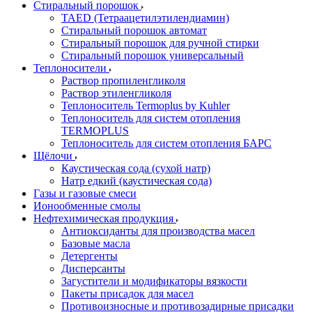
Стиральный порошок
TAED (Тетраацетилэтилендиамин)
Стиральный порошок автомат
Стиральный порошок для ручной стирки
Стиральный порошок универсальный
Теплоносители
Раствор пропиленгликоля
Раствор этиленгликоля
Теплоноситель Termoplus by Kuhler
Теплоноситель для систем отопления
TERMOPLUS
Теплоноситель для систем отопления БАРС
Щёлочи
Каустическая сода (сухой натр)
Натр едкий (каустическая сода)
Газы и газовые смеси
Ионообменные смолы
Нефтехимическая продукция
Антиоксиданты для производства масел
Базовые масла
Детергенты
Дисперсанты
Загустители и модификаторы вязкости
Пакеты присадок для масел
Противоизносные и противозадирные присадки