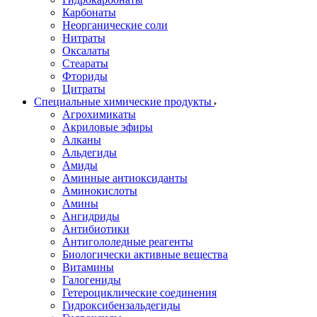
Карбонаты
Неорганические соли
Нитраты
Оксалаты
Стеараты
Фториды
Цитраты
Специальные химические продукты
Агрохимикаты
Акриловые эфиры
Алканы
Альдегиды
Амиды
Аминные антиоксиданты
Аминокислоты
Амины
Ангидриды
Антибиотики
Антигололедные реагенты
Биологически активные вещества
Витамины
Галогениды
Гетероциклические соединения
Гидроксибензальдегиды