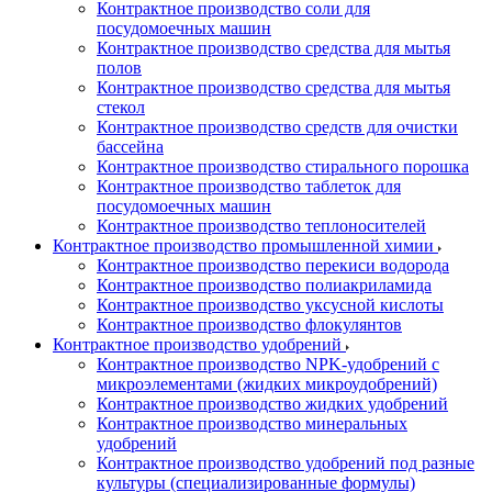
Контрактное производство соли для
посудомоечных машин
Контрактное производство средства для мытья
полов
Контрактное производство средства для мытья
стекол
Контрактное производство средств для очистки
бассейна
Контрактное производство стирального порошка
Контрактное производство таблеток для
посудомоечных машин
Контрактное производство теплоносителей
Контрактное производство промышленной химии
Контрактное производство перекиси водорода
Контрактное производство полиакриламида
Контрактное производство уксусной кислоты
Контрактное производство флокулянтов
Контрактное производство удобрений
Контрактное производство NPK-удобрений с
микроэлементами (жидких микроудобрений)
Контрактное производство жидких удобрений
Контрактное производство минеральных
удобрений
Контрактное производство удобрений под разные
культуры (специализированные формулы)