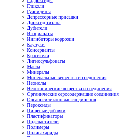
Гидроксиды
Гликоли
Гуанидины
Депрессорные присадки
Диоксид титана
Дубители
Изоцианаты
Ингибиторы коррозии
Каучуки
Консерванты
Красители
Лигносульфонаты
Масла
Минералы
Минеральные вещества и соединения
Неонолы
Неорганические вещества и соединения
Органические серосодержащие соединения
Органосиликоновые соединения
Пероксиды
Пищевые добавки
Пластификаторы
Подсластители
Полимеры
Полисахариды