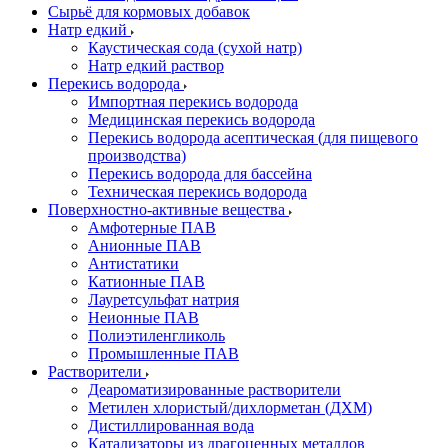
Сырьё для кормовых добавок
Натр едкий
Каустическая сода (сухой натр)
Натр едкий раствор
Перекись водорода
Импортная перекись водорода
Медицинская перекись водорода
Перекись водорода асептическая (для пищевого
производства)
Перекись водорода для бассейна
Техническая перекись водорода
Поверхностно-активные вещества
Амфотерные ПАВ
Анионные ПАВ
Антистатики
Катионные ПАВ
Лауретсульфат натрия
Неионные ПАВ
Полиэтиленгликоль
Промышленные ПАВ
Растворители
Деароматизированные растворители
Метилен хлористый/дихлорметан (ДХМ)
Дистиллированная вода
Катализаторы из драгоценных металлов