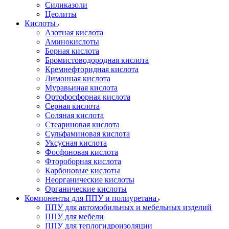
Силиказоли
Цеолиты
Кислоты
Азотная кислота
Аминокислоты
Борная кислота
Бромистоводородная кислота
Кремнефторидная кислота
Лимонная кислота
Муравьиная кислота
Ортофосфорная кислота
Серная кислота
Соляная кислота
Стеариновая кислота
Сульфаминовая кислота
Уксусная кислота
Фосфоновая кислота
Фтороборная кислота
Карбоновые кислоты
Неорганические кислоты
Органические кислоты
Компоненты для ППУ и полиуретана
ППУ для автомобильных и мебельных изделий
ППУ для мебели
ППУ для теплогидроизоляции