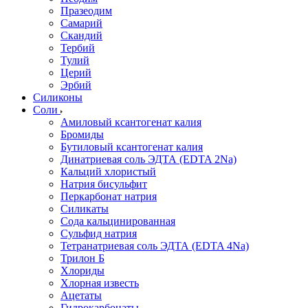
Празеодим
Самарий
Скандий
Тербий
Тулий
Церий
Эрбий
Силиконы
Соли
Амиловый ксантогенат калия
Бромиды
Бутиловый ксантогенат калия
Динатриевая соль ЭДТА (EDTA 2Na)
Кальций хлористый
Натрия бисульфит
Перкарбонат натрия
Силикаты
Сода кальцинированная
Сульфид натрия
Тетранатриевая соль ЭДТА (EDTA 4Na)
Трилон Б
Хлориды
Хлорная известь
Ацетаты
Гидрокарбонаты