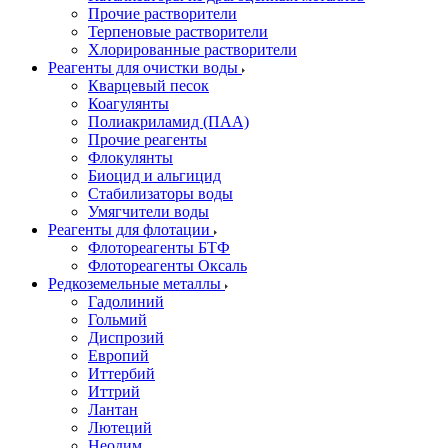
Прочие растворители
Терпеновые растворители
Хлорированные растворители
Реагенты для очистки воды
Кварцевый песок
Коагулянты
Полиакриламид (ПАА)
Прочие реагенты
Флокулянты
Биоцид и альгицид
Стабилизаторы воды
Умягчители воды
Реагенты для флотации
Флотореагенты БТФ
Флотореагенты Оксаль
Редкоземельные металлы
Гадолиний
Гольмий
Диспрозий
Европий
Иттербий
Иттрий
Лантан
Лютеций
Неодим