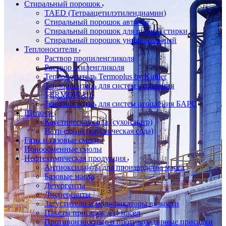
Стиральный порошок
TAED (Тетраацетилэтилендиамин)
Стиральный порошок автомат
Стиральный порошок для ручной стирки
Стиральный порошок универсальный
Теплоносители
Раствор пропиленгликоля
Раствор этиленгликоля
Теплоноситель Termoplus by Kuhler
Теплоноситель для систем отопления
TERMOPLUS
Теплоноситель для систем отопления БАРС
Щёлочи
Каустическая сода (сухой натр)
Натр едкий (каустическая сода)
Газы и газовые смеси
Ионообменные смолы
Нефтехимическая продукция
Антиоксиданты для производства масел
Базовые масла
Детергенты
Дисперсанты
Загустители и модификаторы вязкости
Пакеты присадок для масел
Противоизносные и противозадирные присадки