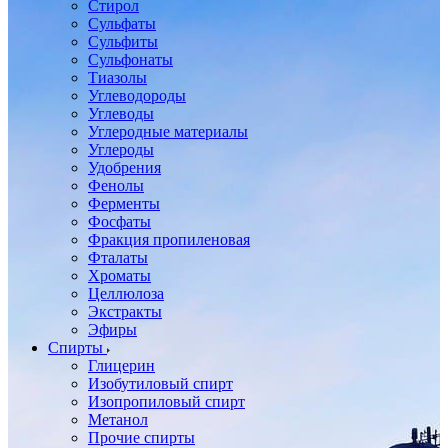
Стирол
Сульфаты
Сульфиты
Сульфонаты
Тиазолы
Углеводороды
Углеводы
Углеродные материалы
Углероды
Удобрения
Фенолы
Ферменты
Фосфаты
Фракция пропиленовая
Фталаты
Хроматы
Целлюлоза
Экстракты
Эфиры
Спирты
Глицерин
Изобутиловый спирт
Изопропиловый спирт
Метанол
Прочие спирты