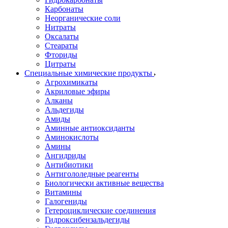
Карбонаты
Неорганические соли
Нитраты
Оксалаты
Стеараты
Фториды
Цитраты
Специальные химические продукты
Агрохимикаты
Акриловые эфиры
Алканы
Альдегиды
Амиды
Аминные антиоксиданты
Аминокислоты
Амины
Ангидриды
Антибиотики
Антигололедные реагенты
Биологически активные вещества
Витамины
Галогениды
Гетероциклические соединения
Гидроксибензальдегиды