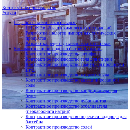
Контрактное производство
Услуги
Разработка химического сырья
НИОКР в области химических технологий
Разработка аналогов импортных химических
продуктов
Разработка рецептур химических составов
Контрактное производство бытовой химии
Контрактное производство антифриза
Контрактное производство геля для стирки
Контрактное производство гранул для прочистки
труб
Контрактное производство жидкого мыла
Контрактное производство кальцинированной
соды
Контрактное производство кондиционера для
белья
Контрактное производство лубрикантов
Контрактное производство отбеливателя
(перкарбоната натрия)
Контрактное производство перекиси водорода для
бассейна
Контрактное производство солей