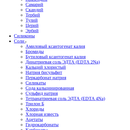
Самарий
Скандий
Тербий
Тулий
Церий
Эрбий
Силиконы
Соли
Амиловый ксантогенат калия
Бромиды
Бутиловый ксантогенат калия
Динатриевая соль ЭДТА (EDTA 2Na)
Кальций хлористый
Натрия бисульфит
Перкарбонат натрия
Силикаты
Сода кальцинированная
Сульфид натрия
Тетранатриевая соль ЭДТА (EDTA 4Na)
Трилон Б
Хлориды
Хлорная известь
Ацетаты
Гидрокарбонаты
Карбонаты