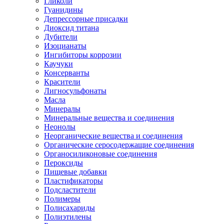
Гликоли
Гуанидины
Депрессорные присадки
Диоксид титана
Дубители
Изоцианаты
Ингибиторы коррозии
Каучуки
Консерванты
Красители
Лигносульфонаты
Масла
Минералы
Минеральные вещества и соединения
Неонолы
Неорганические вещества и соединения
Органические серосодержащие соединения
Органосиликоновые соединения
Пероксиды
Пищевые добавки
Пластификаторы
Подсластители
Полимеры
Полисахариды
Полиэтилены