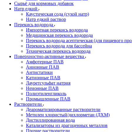
Сырьё для кормовых добавок
Натр едкий
Каустическая сода (сухой натр)
Натр едкий раствор
Перекись водорода
Импортная перекись водорода
Медицинская перекись водорода
Перекись водорода асептическая (для пищевого про
Перекись водорода для бассейна
Техническая перекись водорода
Поверхностно-активные вещества
Амфотерные ПАВ
Анионные ПАВ
Антистатики
Катионные ПАВ
Лауретсульфат натрия
Неионные ПАВ
Полиэтиленгликоль
Промышленные ПАВ
Растворители
Деароматизированные растворители
Метилен хлористый/дихлорметан (ДХМ)
Дистиллированная вода
Катализаторы из драгоценных металлов
Прочие растворители