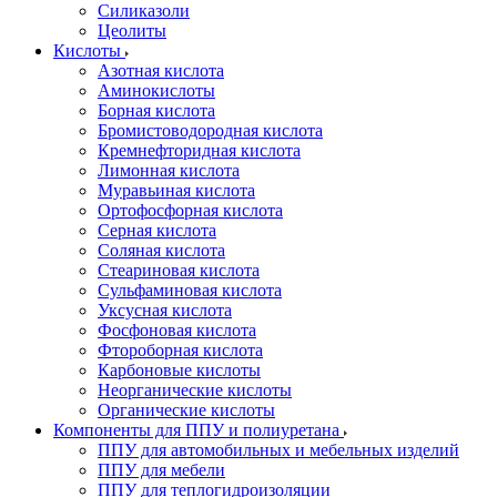
Силиказоли
Цеолиты
Кислоты
Азотная кислота
Аминокислоты
Борная кислота
Бромистоводородная кислота
Кремнефторидная кислота
Лимонная кислота
Муравьиная кислота
Ортофосфорная кислота
Серная кислота
Соляная кислота
Стеариновая кислота
Сульфаминовая кислота
Уксусная кислота
Фосфоновая кислота
Фтороборная кислота
Карбоновые кислоты
Неорганические кислоты
Органические кислоты
Компоненты для ППУ и полиуретана
ППУ для автомобильных и мебельных изделий
ППУ для мебели
ППУ для теплогидроизоляции