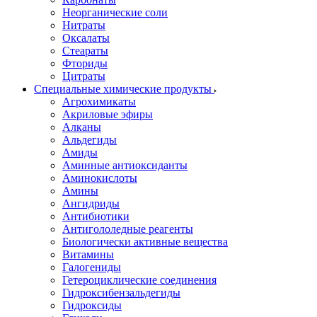
Неорганические соли
Нитраты
Оксалаты
Стеараты
Фториды
Цитраты
Специальные химические продукты
Агрохимикаты
Акриловые эфиры
Алканы
Альдегиды
Амиды
Аминные антиоксиданты
Аминокислоты
Амины
Ангидриды
Антибиотики
Антигололедные реагенты
Биологически активные вещества
Витамины
Галогениды
Гетероциклические соединения
Гидроксибензальдегиды
Гидроксиды