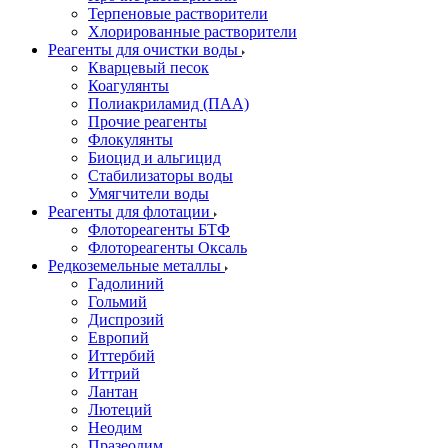
Терпеновые растворители
Хлорированные растворители
Реагенты для очистки воды
Кварцевый песок
Коагулянты
Полиакриламид (ПАА)
Прочие реагенты
Флокулянты
Биоцид и альгицид
Стабилизаторы воды
Умягчители воды
Реагенты для флотации
Флотореагенты БТФ
Флотореагенты Оксаль
Редкоземельные металлы
Гадолиний
Гольмий
Диспрозий
Европий
Иттербий
Иттрий
Лантан
Лютеций
Неодим
Празеодим