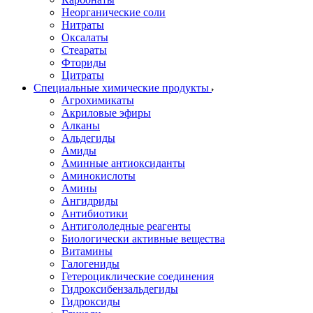
Неорганические соли
Нитраты
Оксалаты
Стеараты
Фториды
Цитраты
Специальные химические продукты
Агрохимикаты
Акриловые эфиры
Алканы
Альдегиды
Амиды
Аминные антиоксиданты
Аминокислоты
Амины
Ангидриды
Антибиотики
Антигололедные реагенты
Биологически активные вещества
Витамины
Галогениды
Гетероциклические соединения
Гидроксибензальдегиды
Гидроксиды