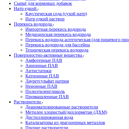
Сырьё для кормовых добавок
Натр едкий
Каустическая сода (сухой натр)
Натр едкий раствор
Перекись водорода
Импортная перекись водорода
Медицинская перекись водорода
Перекись водорода асептическая (для пищевого про
Перекись водорода для бассейна
Техническая перекись водорода
Поверхностно-активные вещества
Амфотерные ПАВ
Анионные ПАВ
Антистатики
Катионные ПАВ
Лауретсульфат натрия
Неионные ПАВ
Полиэтиленгликоль
Промышленные ПАВ
Растворители
Деароматизированные растворители
Метилен хлористый/дихлорметан (ДХМ)
Дистиллированная вода
Катализаторы из драгоценных металлов
Прочие растворители