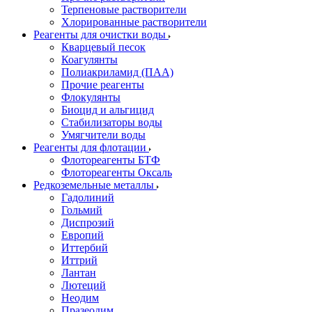
Терпеновые растворители
Хлорированные растворители
Реагенты для очистки воды
Кварцевый песок
Коагулянты
Полиакриламид (ПАА)
Прочие реагенты
Флокулянты
Биоцид и альгицид
Стабилизаторы воды
Умягчители воды
Реагенты для флотации
Флотореагенты БТФ
Флотореагенты Оксаль
Редкоземельные металлы
Гадолиний
Гольмий
Диспрозий
Европий
Иттербий
Иттрий
Лантан
Лютеций
Неодим
Празеодим