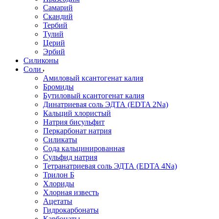
Самарий
Скандий
Тербий
Тулий
Церий
Эрбий
Силиконы
Соли
Амиловый ксантогенат калия
Бромиды
Бутиловый ксантогенат калия
Динатриевая соль ЭДТА (EDTA 2Na)
Кальций хлористый
Натрия бисульфит
Перкарбонат натрия
Силикаты
Сода кальцинированная
Сульфид натрия
Тетранатриевая соль ЭДТА (EDTA 4Na)
Трилон Б
Хлориды
Хлорная известь
Ацетаты
Гидрокарбонаты
Карбонаты