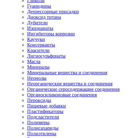
Гликоли
Гуанидины
Депрессорные присадки
Диоксид титана
Дубители
Изоцианаты
Ингибиторы коррозии
Каучуки
Консерванты
Красители
Лигносульфонаты
Масла
Минералы
Минеральные вещества и соединения
Неонолы
Неорганические вещества и соединения
Органические серосодержащие соединения
Органосиликоновые соединения
Пероксиды
Пищевые добавки
Пластификаторы
Подсластители
Полимеры
Полисахариды
Полиэтилены