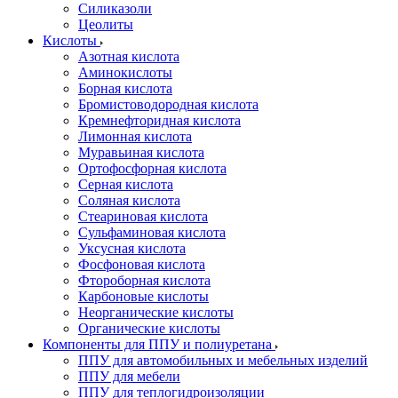
Силиказоли
Цеолиты
Кислоты
Азотная кислота
Аминокислоты
Борная кислота
Бромистоводородная кислота
Кремнефторидная кислота
Лимонная кислота
Муравьиная кислота
Ортофосфорная кислота
Серная кислота
Соляная кислота
Стеариновая кислота
Сульфаминовая кислота
Уксусная кислота
Фосфоновая кислота
Фтороборная кислота
Карбоновые кислоты
Неорганические кислоты
Органические кислоты
Компоненты для ППУ и полиуретана
ППУ для автомобильных и мебельных изделий
ППУ для мебели
ППУ для теплогидроизоляции