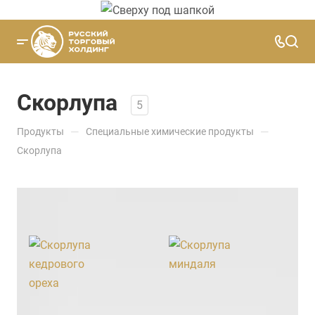
Скорлупа
5
—
—
Продукты
Специальные химические продукты
Скорлупа
По популярности (возрастание)
ФИЛЬТР
Скорлупа
20
руб
лей
Скорлупа
32
руб
ля
Скорлупа
Скорлупа
Заказать
Заказать
кедрового
миндаля
ореха
Город
Задать
Задать
вопрос
вопрос
отгрузки