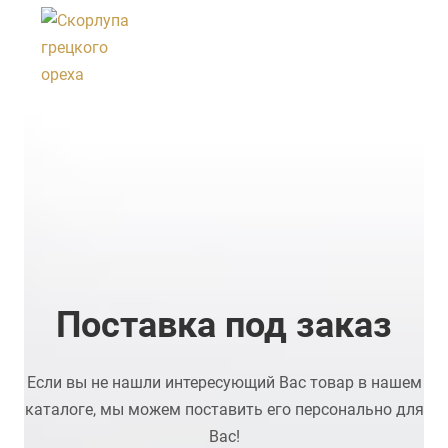
Скорлупа
30
руб
лей
Скорлупа
Заказать
грецкого
ореха
Задать
вопрос
Город
отгрузки
—
Екатерин
бург
Тара
перевозк
и
—
Мешок
Поставка под заказ
Если вы не нашли интересующий Вас товар в нашем
каталоге, мы можем поставить его персонально для
Вас!