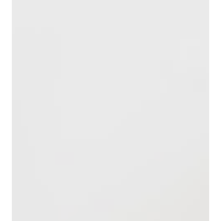
Холдинг» предлагает надёжные условия
сотрудничества, обеспечивающие эффективность и
стабильность работы промышленных предприятий.
Свяжитесь с нами удобным для вас способом,
чтобы получить консультацию и оформить заказ.
Информацию для связи вы можете найти на
странице «
Контакты
».
Доставка продукции в
регионы
Компания "Русский Торговый Холдинг"
осуществляет поставку промышленной химии и
химического сырья во все города России и СНГ:
Санкт-Петербург, Москву, Казань, Нижний Новгород,