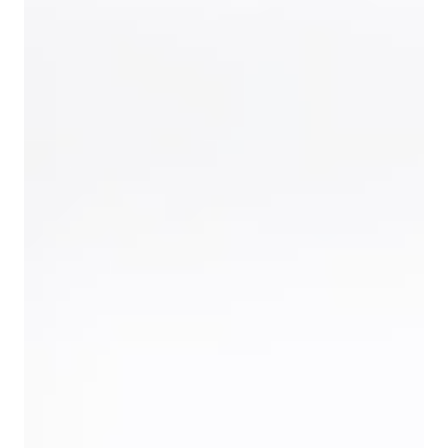
структуре и химической устойчивости скорлупа
применяется в технологических процессах очистки,
обработки поверхностей, производства
композитных материалов и вторичной переработки.
Продукт соответствует всем современным
стандартам качества и отличается высокими
эксплуатационными характеристиками. Он
обеспечивает стабильность технологических
процессов, способствует повышению
эффективности производства и позволяет получать
предсказуемый результат при соблюдении
отраслевых норм.
Особенности скорлупы
Сырьё обладает совокупностью физических и