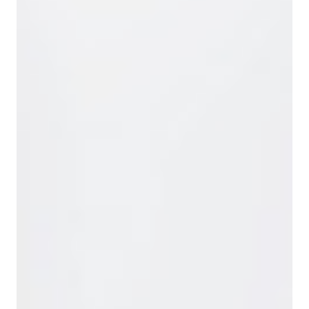
Сельское и
Применяется в
Улучшение
лесное
почвенных,
аэрации и
хозяйство
мульчирующих
структуры почвы;
и защитных
Снижение
составах
уплотнения;
Рациональное
использование
вторичного
сырья.
Таким образом, использование данного материала
обеспечивает устойчивость технологических
процессов, расширяет функциональные
возможности оборудования и способствует
рациональному использованию природных
ресурсов.