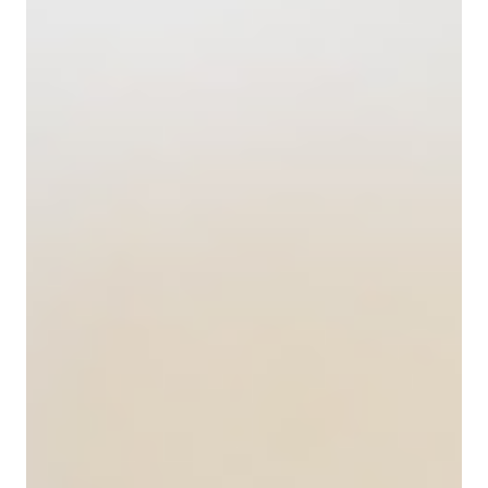
Пермь, Екатеринбург, Воронеж, Самару, Уфу,
Челябинск, Омск, Новосибирск, Волгоград, Ростов-
на-Дону, Красноярск, Республику Татарстан,
Республику Башкортостан, Чувашскую Республику,
Республику Мордовия, Республику Марий Эл.
Подробности уточняйте по телефону
+7 831 282-10-
90
.