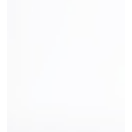
продукцию «Скорлупа», включая сертификаты
соответствия, паспорта качества и иные
подтверждающие документы. Все товары проходят
строгий контроль и соответствуют действующим
требованиям безопасности и стандартам отрасли.
Сертификаты и паспорта
Скорлупа — это категория природного
растительного сырья, получаемого в результате
переработки орехоплодных культур и
используемого в промышленности в качестве
абразивного, сорбционного, фильтрующего и
структурообразующего материала. Благодаря
высокой механической прочности, пористой