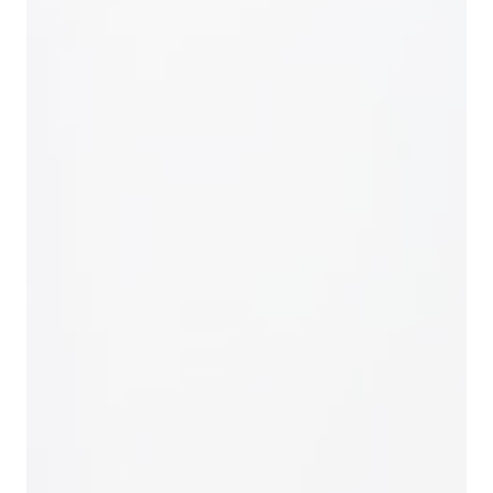
использования скорлупы
Материал применяется в различных отраслях
промышленности в качестве функционального и
вспомогательного компонента, обеспечивая
оптимизацию технологических процессов и
снижение затрат. Ниже приведены основные
направления использования, их характеристика и
задачи, решаемые с применением данного сырья.
Область
Описание
Задачи
Абразивная
Используется в
Удаление
обработка
установках
загрязнений,
мягкой
отложений и
очистки и
старых