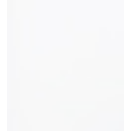
Возможность термической обработки и
активации для расширения функциональных
свойств;
Совместимость с минеральными, полимерными и
связующими компонентами.
Химические свойства определяют эффективность
использования сырья в фильтрационных,
абразивных и композитных технологиях.
Продукт сочетает в себе значимые физические и
химические характеристики, что обеспечивает его
универсальность, технологическую стабильность и
практическую ценность при промышленном
применении.
Особенности