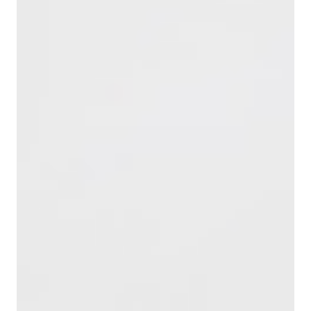
оптимизировать логистические затраты;
Сроки доставки составляют до двух суток, при
этом фактически продукция часто доставляется
быстрее;
Менеджер предварительно уточняет адрес,
контактное лицо, удобную дату и особенности
выгрузки;
Оплата первого заказа для новых клиентов
осуществляется по 100% предоплате;
Дальнейшие поставки могут проводиться с
отсрочкой платежа по согласованию;
Сроки отгрузки определяются индивидуально и
фиксируются в спецификации.
Мы гарантируем соответствие заявленным
техническим требованиям и стабильность качества
поставляемого сырья. Компания «Русский Торговый