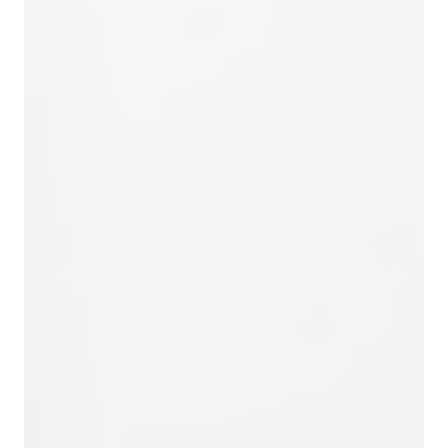
шлифования
покрытий;
поверхностей
Очистка без
повреждения
основы;
Снижение
износа
оборудования.
Фильтрация и
Применяется
Удаление
сорбция
как
механических
фильтрующий
примесей;
и сорбционный
Снижение
материал
концентрации
загрязняющих
веществ;