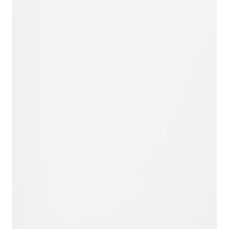
Предварительная
очистка
жидкостей и
газов.
Производство
Используется в
Снижение
композитов
качестве
себестоимости
натурального
материалов;
наполнителя
Формирование
заданной
структуры
изделий;
Повышение
экологической
составляющей
продукции.