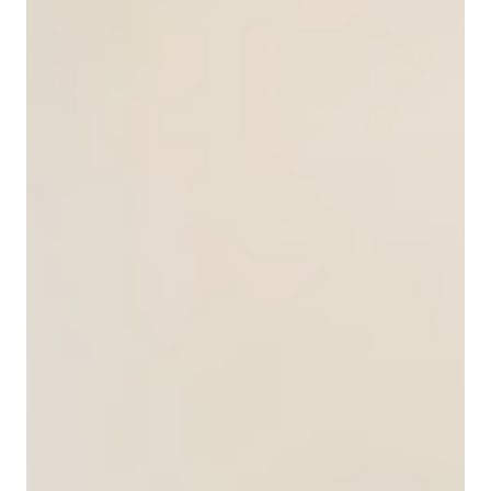
О компании
"Русский Торговый Холдинг" является
производителем и ведущим поставщиком
промышленной химии и сырья. Мы
обеспечиваем прямые поставки продукции от
ведущих заводов, предлагая широкий спектр
продукции. Скорлупа от "Русский Торговый
Холдинг" соответствует стандартам качества
ГОСТ, ТУ, обеспечивая высокую степень
чистоты и безопасности в соответствии с
отраслевыми требованиями.