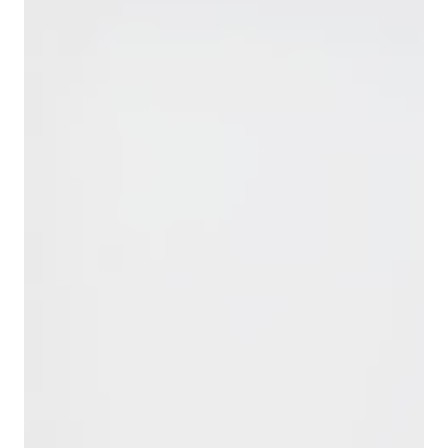
Снижение затрат за счёт использования
вторичного сырья;
Широкая совместимость с различными
технологическими процессами;
Стабильность характеристик при длительной
эксплуатации.
Благодаря этим особенностям материал
эффективно используется для решения
практических промышленных задач без
дополнительных рисков и сложных требований к
оборудованию.
Где купить скорлупу?