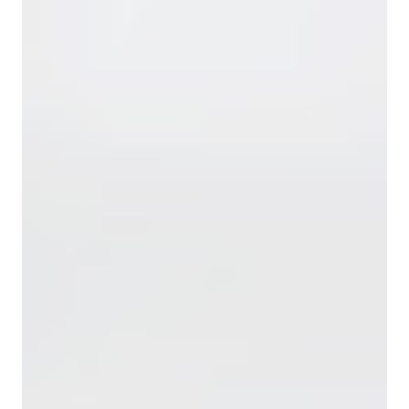
Преимущества
использования скорлупы
Материал обладает рядом характеристик, которые
обеспечивают его эффективность и экономическую
целесообразность:
Натуральное происхождение и экологическая
безопасность;
Хорошие абразивные и сорбционные свойства;
Высокая механическая прочность и
износостойкость;
Возможность подбора фракционного состава под
конкретные задачи;