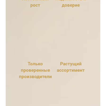
рост
доверие
Мы заботимся о
Предоставляем
вашем времени,
всю информацию,
развитии и
которую запросите.
ресурсах, поэтому
Развиваем систему
развиваем себя
постоплаты.
Только
Растущий
проверенные
ассортимент
производители
Обеспечиваем
Тщательная
полное оснащение
проверка
предприятий
продукции и
химией, расширяя
поставщиков
товарную линейку