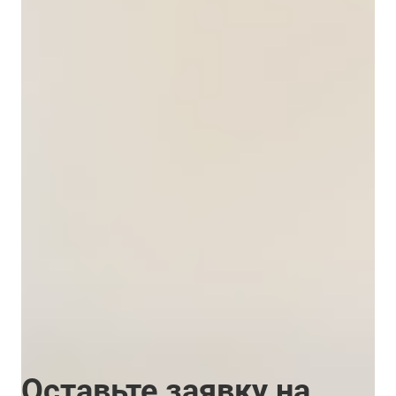
Наша компания специализируется не только
на продаже продукции российских
производителей, но и предоставляет доступ к
продукции зарубежных партнеров. Это
расширяет возможности выбора и
обеспечивает доступ к продукции мирового
стандарта.Кроме того, мы предлагаем услуги
контрактного производства, что позволяет
заказчикам получить индивидуальные
химические решения, соответствующие их
конкретным потребностям.
Оставьте заявку на