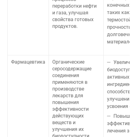
конечных пр
переработки нефти
таких как
и газа, улучшая
свойства готовых
термостойко
продуктов.
прочность и
долговечнос
материалов.
Фармацевтика
Органические
Увеличен
серосодержащие
биодоступно
соединения
активных
применяются в
ингредиентов
производстве
способствуе
лекарств для
улучшению 
повышения
усвоения ор
эффективности
действующих
Повышен
веществ и
эффективно
улучшения их
лечения за с
биодоступности.