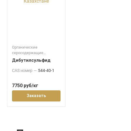
Органические
серосодержащие
соединения/Сырьё для
Дибутилсульфид
кормовых добавок
CAS номер
—
544-40-1
7750
руб
/кг
Заказать