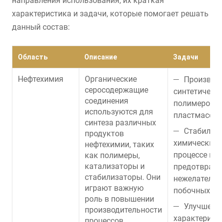
направления использования, их краткая
характеристика и задачи, которые помогает решать
данный состав:
Область
Описание
Задачи
Нефтехимия
Органические
Производ
серосодержащие
синтетическ
соединения
полимеров, 
используются для
пластмассы 
синтеза различных
Стабилиз
продуктов
химических 
нефтехимии, таких
процессе пер
как полимеры,
катализаторы и
предотвращ
стабилизаторы. Они
нежелатель
играют важную
побочных пр
роль в повышении
Улучшени
производительности
характерист
процессов