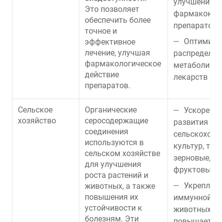
улучшения
Это позволяет
фармакокин
обеспечить более
препаратов;
точное и
Оптимиза
эффективное
лечение, улучшая
распределен
фармакологическое
метаболизм
действие
лекарств в о
препаратов.
Сельское
Органические
Ускорение
хозяйство
серосодержащие
развития
соединения
сельскохозя
используются в
культур, так
сельском хозяйстве
зерновые, о
для улучшения
фруктовые р
роста растений и
Укреплен
животных, а также
повышения их
иммунной с
устойчивости к
животных, ч
болезням. Эти
повышает их