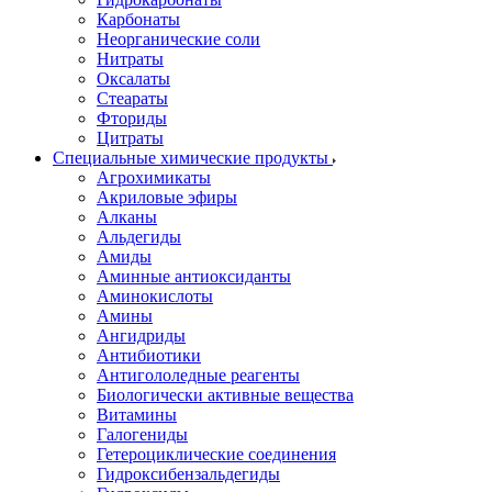
Карбонаты
Неорганические соли
Нитраты
Оксалаты
Стеараты
Фториды
Цитраты
Специальные химические продукты
Агрохимикаты
Акриловые эфиры
Алканы
Альдегиды
Амиды
Аминные антиоксиданты
Аминокислоты
Амины
Ангидриды
Антибиотики
Антигололедные реагенты
Биологически активные вещества
Витамины
Галогениды
Гетероциклические соединения
Гидроксибензальдегиды