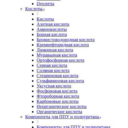
Цеолиты
Кислоты
Кислоты
Азотная кислота
Аминокислоты
Борная кислота
Бромистоводородная кислота
Кремнефторидная кислота
Лимонная кислота
Муравьиная кислота
Ортофосфорная кислота
Серная кислота
Соляная кислота
Стеариновая кислота
Сульфаминовая кислота
Уксусная кислота
Фосфоновая кислота
Фтороборная кислота
Карбоновые кислоты
Неорганические кислоты
Органические кислоты
Компоненты для ППУ и полиуретана
Компоненты для ППУ и полиуретана