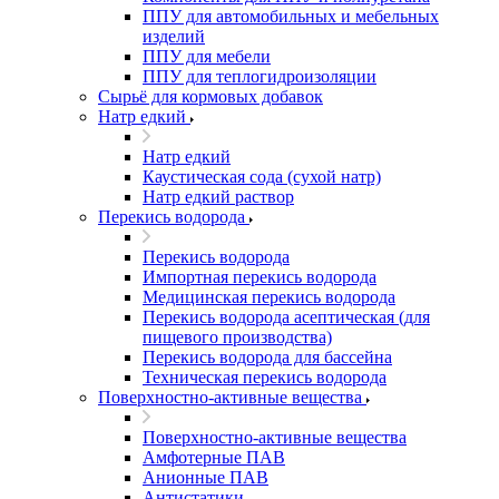
ППУ для автомобильных и мебельных
изделий
ППУ для мебели
ППУ для теплогидроизоляции
Сырьё для кормовых добавок
Натр едкий
Натр едкий
Каустическая сода (сухой натр)
Натр едкий раствор
Перекись водорода
Перекись водорода
Импортная перекись водорода
Медицинская перекись водорода
Перекись водорода асептическая (для
пищевого производства)
Перекись водорода для бассейна
Техническая перекись водорода
Поверхностно-активные вещества
Поверхностно-активные вещества
Амфотерные ПАВ
Анионные ПАВ
Антистатики