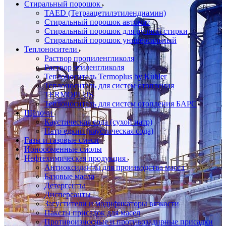
Стиральный порошок
TAED (Тетраацетилэтилендиамин)
Стиральный порошок автомат
Стиральный порошок для ручной стирки
Стиральный порошок универсальный
Теплоносители
Раствор пропиленгликоля
Раствор этиленгликоля
Теплоноситель Termoplus by Kuhler
Теплоноситель для систем отопления
TERMOPLUS
Теплоноситель для систем отопления БАРС
Щёлочи
Каустическая сода (сухой натр)
Натр едкий (каустическая сода)
Газы и газовые смеси
Ионообменные смолы
Нефтехимическая продукция
Антиоксиданты для производства масел
Базовые масла
Детергенты
Дисперсанты
Загустители и модификаторы вязкости
Пакеты присадок для масел
Противоизносные и противозадирные присадки