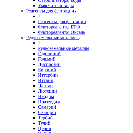
Стабилизаторы воды
Умягчители воды
Реагенты для флотации
Реагенты для флотации
Флотореагенты БТФ
Флотореагенты Оксаль
Редкоземельные металлы
Редкоземельные металлы
Гадолиний
Гольмий
Диспрозий
Европий
Иттербий
Иттрий
Лантан
Лютеций
Неодим
Празеодим
Самарий
Скандий
Тербий
Тулий
Церий