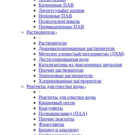
Катионные ПАВ
Лауретсульфат натрия
Неионные ПАВ
Полиэтиленгликоль
Промышленные ПАВ
Растворители
Растворители
Деароматизированные растворители
Метилен хлористый/дихлорметан (ДХМ)
Дистиллированная вода
Катализаторы из драгоценных металлов
Прочие растворители
Терпеновые растворители
Хлорированные растворители
Реагенты для очистки воды
Реагенты для очистки воды
Кварцевый песок
Коагулянты
Полиакриламид (ПАА)
Прочие реагенты
Флокулянты
Биоцид и альгицид