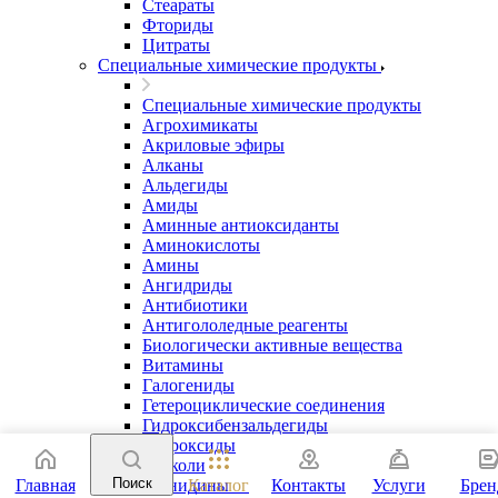
Стеараты
Фториды
Цитраты
Специальные химические продукты
Специальные химические продукты
Агрохимикаты
Акриловые эфиры
Алканы
Альдегиды
Амиды
Аминные антиоксиданты
Аминокислоты
Амины
Ангидриды
Антибиотики
Антигололедные реагенты
Биологически активные вещества
Витамины
Галогениды
Гетероциклические соединения
Гидроксибензальдегиды
Гидроксиды
Гликоли
Поиск
Главная
Гуанидины
Каталог
Контакты
Услуги
Бре