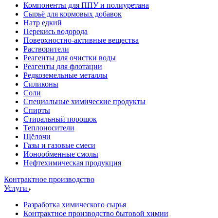
Компоненты для ППУ и полиуретана
Сырьё для кормовых добавок
Натр едкий
Перекись водорода
Поверхностно-активные вещества
Растворители
Реагенты для очистки воды
Реагенты для флотации
Редкоземельные металлы
Силиконы
Соли
Специальные химические продукты
Спирты
Стиральный порошок
Теплоносители
Щёлочи
Газы и газовые смеси
Ионообменные смолы
Нефтехимическая продукция
Контрактное производство
Услуги
Разработка химического сырья
Контрактное производство бытовой химии