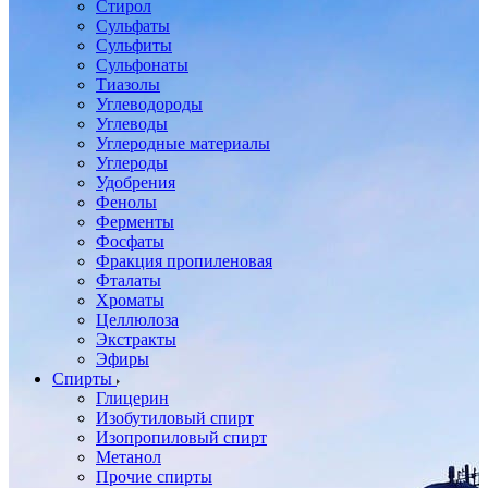
Стирол
Сульфаты
Сульфиты
Сульфонаты
Тиазолы
Углеводороды
Углеводы
Углеродные материалы
Углероды
Удобрения
Фенолы
Ферменты
Фосфаты
Фракция пропиленовая
Фталаты
Хроматы
Целлюлоза
Экстракты
Эфиры
Спирты
Глицерин
Изобутиловый спирт
Изопропиловый спирт
Метанол
Прочие спирты