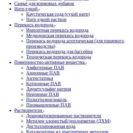
Сырьё для кормовых добавок
Натр едкий
Каустическая сода (сухой натр)
Натр едкий раствор
Перекись водорода
Импортная перекись водорода
Медицинская перекись водорода
Перекись водорода асептическая (для пищевого
производства)
Перекись водорода для бассейна
Техническая перекись водорода
Поверхностно-активные вещества
Амфотерные ПАВ
Анионные ПАВ
Антистатики
Катионные ПАВ
Лауретсульфат натрия
Неионные ПАВ
Полиэтиленгликоль
Промышленные ПАВ
Растворители
Деароматизированные растворители
Метилен хлористый/дихлорметан (ДХМ)
Дистиллированная вода
Катализаторы из драгоценных металлов