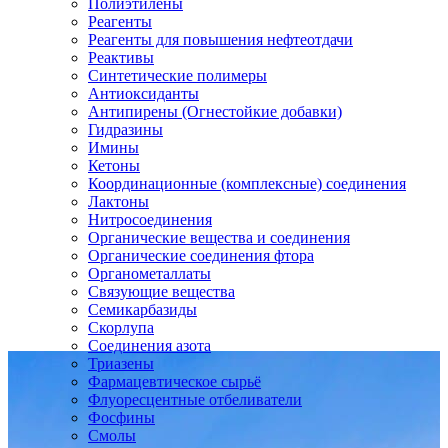
Полиэтилены
Реагенты
Реагенты для повышения нефтеотдачи
Реактивы
Синтетические полимеры
Антиоксиданты
Антипирены (Огнестойкие добавки)
Гидразины
Имины
Кетоны
Координационные (комплексные) соединения
Лактоны
Нитросоединения
Органические вещества и соединения
Органические соединения фтора
Органометаллаты
Связующие вещества
Семикарбазиды
Скорлупа
Соединения азота
Триазены
Фармацевтическое сырьё
Флуоресцентные отбеливатели
Фосфины
Смолы