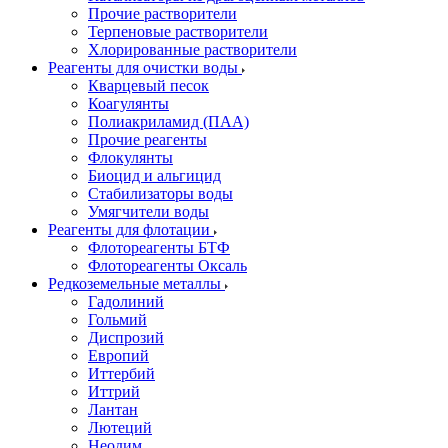
Прочие растворители
Терпеновые растворители
Хлорированные растворители
Реагенты для очистки воды
Кварцевый песок
Коагулянты
Полиакриламид (ПАА)
Прочие реагенты
Флокулянты
Биоцид и альгицид
Стабилизаторы воды
Умягчители воды
Реагенты для флотации
Флотореагенты БТФ
Флотореагенты Оксаль
Редкоземельные металлы
Гадолиний
Гольмий
Диспрозий
Европий
Иттербий
Иттрий
Лантан
Лютеций
Неодим