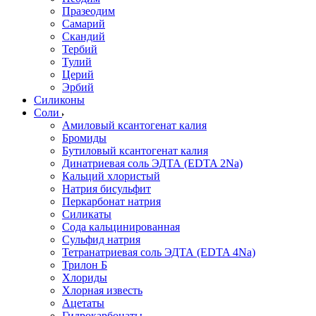
Празеодим
Самарий
Скандий
Тербий
Тулий
Церий
Эрбий
Силиконы
Соли
Амиловый ксантогенат калия
Бромиды
Бутиловый ксантогенат калия
Динатриевая соль ЭДТА (EDTA 2Na)
Кальций хлористый
Натрия бисульфит
Перкарбонат натрия
Силикаты
Сода кальцинированная
Сульфид натрия
Тетранатриевая соль ЭДТА (EDTA 4Na)
Трилон Б
Хлориды
Хлорная известь
Ацетаты
Гидрокарбонаты