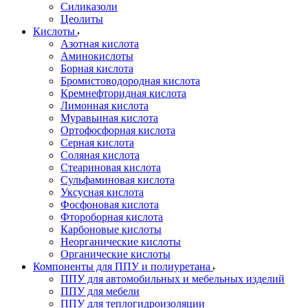
Силиказоли
Цеолиты
Кислоты
Азотная кислота
Аминокислоты
Борная кислота
Бромистоводородная кислота
Кремнефторидная кислота
Лимонная кислота
Муравьиная кислота
Ортофосфорная кислота
Серная кислота
Соляная кислота
Стеариновая кислота
Сульфаминовая кислота
Уксусная кислота
Фосфоновая кислота
Фтороборная кислота
Карбоновые кислоты
Неорганические кислоты
Органические кислоты
Компоненты для ППУ и полиуретана
ППУ для автомобильных и мебельных изделий
ППУ для мебели
ППУ для теплогидроизоляции