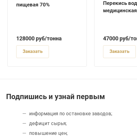
37%/Перекись во
Перекись во
пищевая 70%
Перекись водоро
медицинская
Перекись водоро
Перекись водоро
128000
руб
/тонна
47000
руб
/то
Заказать
Заказать
Подпишись и узнай первым
информация по остановке заводов;
дефицит сырья;
повышение цен;