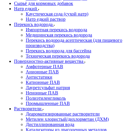
Сырьё для кормовых добавок
Натр едкий
Каустическая сода (сухой натр)
Натр едкий раствор
Перекись водорода
Импортная перекись водорода
Медицинская перекись водорода
Перекись водорода асептическая (для пищевого
производства)
Перекись водорода для бассейна
Техническая перекись водорода
Поверхностно-активные вещества
Амфотерные ПАВ
Анионные ПАВ
Антистатики
Катионные ПАВ
Лауретсульфат натрия
Неионные ПАВ
Полиэтиленгликоль
Промышленные ПАВ
Растворители
Деароматизированные растворители
Метилен хлористый/дихлорметан (ДХМ)
Дистиллированная вода
Катализаторы из драгоценных металлов