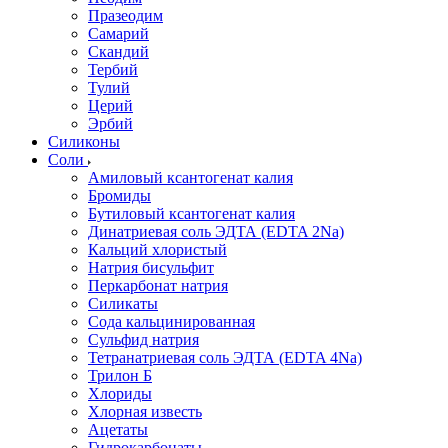
Празеодим
Самарий
Скандий
Тербий
Тулий
Церий
Эрбий
Силиконы
Соли
Амиловый ксантогенат калия
Бромиды
Бутиловый ксантогенат калия
Динатриевая соль ЭДТА (EDTA 2Na)
Кальций хлористый
Натрия бисульфит
Перкарбонат натрия
Силикаты
Сода кальцинированная
Сульфид натрия
Тетранатриевая соль ЭДТА (EDTA 4Na)
Трилон Б
Хлориды
Хлорная известь
Ацетаты
Гидрокарбонаты