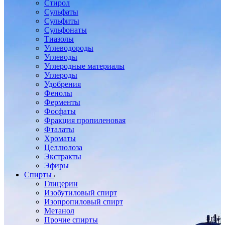
Стирол
Сульфаты
Сульфиты
Сульфонаты
Тиазолы
Углеводороды
Углеводы
Углеродные материалы
Углероды
Удобрения
Фенолы
Ферменты
Фосфаты
Фракция пропиленовая
Фталаты
Хроматы
Целлюлоза
Экстракты
Эфиры
Спирты
Глицерин
Изобутиловый спирт
Изопропиловый спирт
Метанол
Прочие спирты