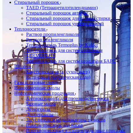
Стиральный порошок
TAED (Тетраацетилэтилендиамин)
Стиральный порошок автомат
Стиральный порошок для ручной стирки
Стиральный порошок универсальный
Теплоносители
Раствор пропиленгликоля
Раствор этиленгликоля
Теплоноситель Termoplus by Kuhler
Теплоноситель для систем отопления
TERMOPLUS
Теплоноситель для систем отопления БАРС
Щёлочи
Каустическая сода (сухой натр)
Натр едкий (каустическая сода)
Газы и газовые смеси
Ионообменные смолы
Нефтехимическая продукция
Антиоксиданты для производства масел
Базовые масла
Детергенты
Дисперсанты
Загустители и модификаторы вязкости
Пакеты присадок для масел
Противоизносные и противозадирные присадки