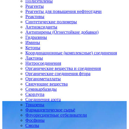
Полиэтилены
Реагенты
Реагенты для повышения нефтеотдачи
Реактивы
Синтетические полимеры
Антиоксиданты
Антипирены (Огнестойкие добавки)
Гидразины
Имины
Кетоны
Координационные (комплексные) соединения
Лактоны
Нитросоединения
Органические вещества и соединения
Органические соединения фтора
Органометаллаты
Связующие вещества
Семикарбазиды
Скорлупа
Соединения азота
Триазены
Фармацевтическое сырьё
Флуоресцентные отбеливатели
Фосфины
Смолы