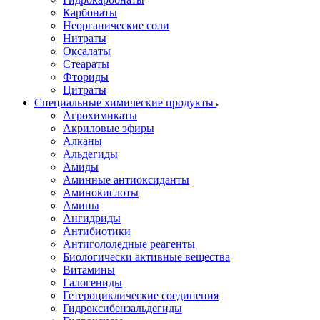
Карбонаты
Неорганические соли
Нитраты
Оксалаты
Стеараты
Фториды
Цитраты
Специальные химические продукты
Агрохимикаты
Акриловые эфиры
Алканы
Альдегиды
Амиды
Аминные антиоксиданты
Аминокислоты
Амины
Ангидриды
Антибиотики
Антигололедные реагенты
Биологически активные вещества
Витамины
Галогениды
Гетероциклические соединения
Гидроксибензальдегиды