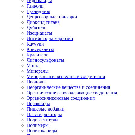
Гидроксиды
Гликоли
Гуанидины
Депрессорные присадки
Диоксид титана
Дубители
Изоцианаты
Ингибиторы коррозии
Каучуки
Консерванты
Красители
Лигносульфонаты
Масла
Минералы
Минеральные вещества и соединения
Неонолы
Неорганические вещества и соединения
Органические серосодержащие соединения
Органосиликоновые соединения
Пероксиды
Пищевые добавки
Пластификаторы
Подсластители
Полимеры
Полисахариды