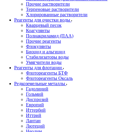
Прочие растворители
Терпеновые растворители
Хлорированные растворители
Реагенты для очистки воды
Кварцевый песок
Коагулянты
Полиакриламид (ПАА)
Прочие реагенты
Флокулянты
Биоцид и альгицид
Стабилизаторы воды
Умягчители воды
Реагенты для флотации
Флотореагенты БТФ
Флотореагенты Оксаль
Редкоземельные металлы
Гадолиний
Гольмий
Диспрозий
Европий
Иттербий
Иттрий
Лантан
Лютеций
Неодим