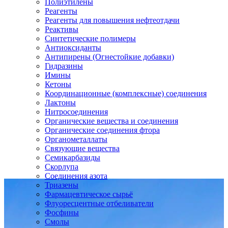
Полиэтилены
Реагенты
Реагенты для повышения нефтеотдачи
Реактивы
Синтетические полимеры
Антиоксиданты
Антипирены (Огнестойкие добавки)
Гидразины
Имины
Кетоны
Координационные (комплексные) соединения
Лактоны
Нитросоединения
Органические вещества и соединения
Органические соединения фтора
Органометаллаты
Связующие вещества
Семикарбазиды
Скорлупа
Соединения азота
Триазены
Фармацевтическое сырьё
Флуоресцентные отбеливатели
Фосфины
Смолы