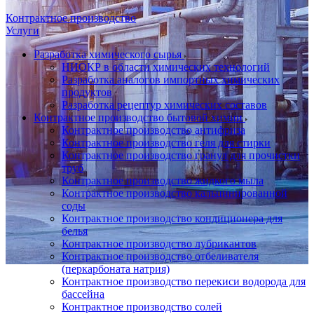
Контрактное производство
Услуги
Разработка химического сырья
НИОКР в области химических технологий
Разработка аналогов импортных химических
продуктов
Разработка рецептур химических составов
Контрактное производство бытовой химии
Контрактное производство антифриза
Контрактное производство геля для стирки
Контрактное производство гранул для прочистки
труб
Контрактное производство жидкого мыла
Контрактное производство кальцинированной
соды
Контрактное производство кондиционера для
белья
Контрактное производство лубрикантов
Контрактное производство отбеливателя
(перкарбоната натрия)
Контрактное производство перекиси водорода для
бассейна
Контрактное производство солей