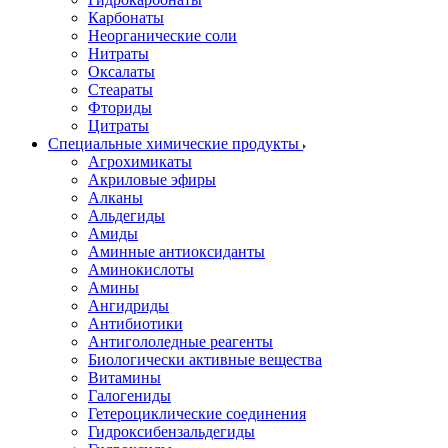
Карбонаты
Неорганические соли
Нитраты
Оксалаты
Стеараты
Фториды
Цитраты
Специальные химические продукты
Агрохимикаты
Акриловые эфиры
Алканы
Альдегиды
Амиды
Аминные антиоксиданты
Аминокислоты
Амины
Ангидриды
Антибиотики
Антигололедные реагенты
Биологически активные вещества
Витамины
Галогениды
Гетероциклические соединения
Гидроксибензальдегиды