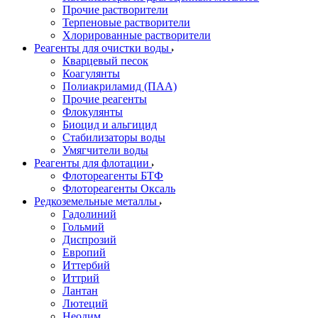
Прочие растворители
Терпеновые растворители
Хлорированные растворители
Реагенты для очистки воды
Кварцевый песок
Коагулянты
Полиакриламид (ПАА)
Прочие реагенты
Флокулянты
Биоцид и альгицид
Стабилизаторы воды
Умягчители воды
Реагенты для флотации
Флотореагенты БТФ
Флотореагенты Оксаль
Редкоземельные металлы
Гадолиний
Гольмий
Диспрозий
Европий
Иттербий
Иттрий
Лантан
Лютеций
Неодим