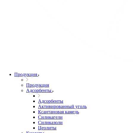
Продукция
Продукция
Адсорбенты
Адсорбенты
Активированный уголь
Ксантановая камедь
Силикагели
Силиказоли
Цеолиты