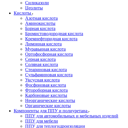
Силиказоли
Цеолиты
Кислоты
Азотная кислота
Аминокислоты
Борная кислота
Бромистоводородная кислота
Кремнефторидная кислота
Лимонная кислота
Муравьиная кислота
Ортофосфорная кислота
Серная кислота
Соляная кислота
Стеариновая кислота
Сульфаминовая кислота
Уксусная кислота
Фосфоновая кислота
Фтороборная кислота
Карбоновые кислоты
Неорганические кислоты
Органические кислоты
Компоненты для ППУ и полиуретана
ППУ для автомобильных и мебельных изделий
ППУ для мебели
ППУ для теплогидроизоляции