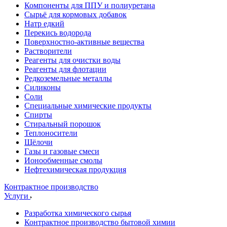
Компоненты для ППУ и полиуретана
Сырьё для кормовых добавок
Натр едкий
Перекись водорода
Поверхностно-активные вещества
Растворители
Реагенты для очистки воды
Реагенты для флотации
Редкоземельные металлы
Силиконы
Соли
Специальные химические продукты
Спирты
Стиральный порошок
Теплоносители
Щёлочи
Газы и газовые смеси
Ионообменные смолы
Нефтехимическая продукция
Контрактное производство
Услуги
Разработка химического сырья
Контрактное производство бытовой химии