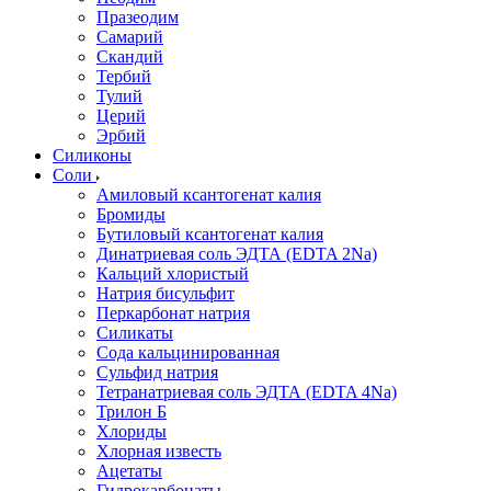
Празеодим
Самарий
Скандий
Тербий
Тулий
Церий
Эрбий
Силиконы
Соли
Амиловый ксантогенат калия
Бромиды
Бутиловый ксантогенат калия
Динатриевая соль ЭДТА (EDTA 2Na)
Кальций хлористый
Натрия бисульфит
Перкарбонат натрия
Силикаты
Сода кальцинированная
Сульфид натрия
Тетранатриевая соль ЭДТА (EDTA 4Na)
Трилон Б
Хлориды
Хлорная известь
Ацетаты
Гидрокарбонаты