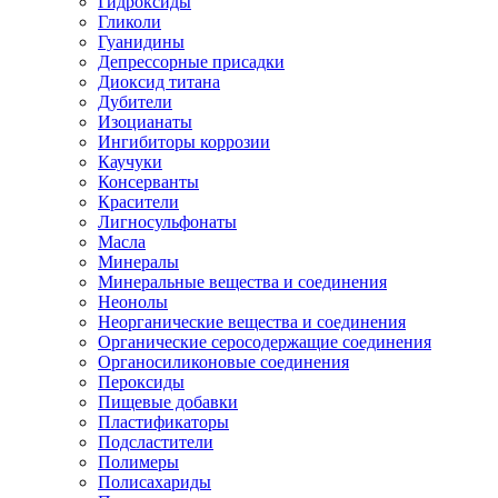
Гидроксиды
Гликоли
Гуанидины
Депрессорные присадки
Диоксид титана
Дубители
Изоцианаты
Ингибиторы коррозии
Каучуки
Консерванты
Красители
Лигносульфонаты
Масла
Минералы
Минеральные вещества и соединения
Неонолы
Неорганические вещества и соединения
Органические серосодержащие соединения
Органосиликоновые соединения
Пероксиды
Пищевые добавки
Пластификаторы
Подсластители
Полимеры
Полисахариды