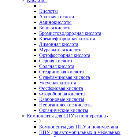
Кислоты
Кислоты
Азотная кислота
Аминокислоты
Борная кислота
Бромистоводородная кислота
Кремнефторидная кислота
Лимонная кислота
Муравьиная кислота
Ортофосфорная кислота
Серная кислота
Соляная кислота
Стеариновая кислота
Сульфаминовая кислота
Уксусная кислота
Фосфоновая кислота
Фтороборная кислота
Карбоновые кислоты
Неорганические кислоты
Органические кислоты
Компоненты для ППУ и полиуретана
Компоненты для ППУ и полиуретана
ППУ для автомобильных и мебельных