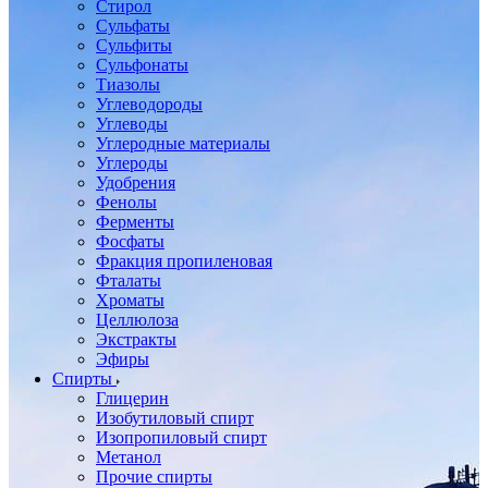
Стирол
Сульфаты
Сульфиты
Сульфонаты
Тиазолы
Углеводороды
Углеводы
Углеродные материалы
Углероды
Удобрения
Фенолы
Ферменты
Фосфаты
Фракция пропиленовая
Фталаты
Хроматы
Целлюлоза
Экстракты
Эфиры
Спирты
Глицерин
Изобутиловый спирт
Изопропиловый спирт
Метанол
Прочие спирты