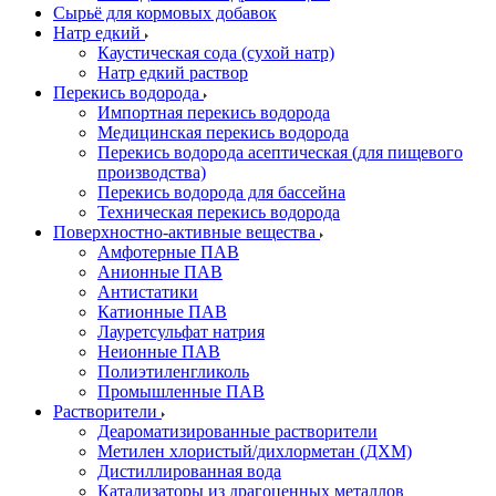
Сырьё для кормовых добавок
Натр едкий
Каустическая сода (сухой натр)
Натр едкий раствор
Перекись водорода
Импортная перекись водорода
Медицинская перекись водорода
Перекись водорода асептическая (для пищевого
производства)
Перекись водорода для бассейна
Техническая перекись водорода
Поверхностно-активные вещества
Амфотерные ПАВ
Анионные ПАВ
Антистатики
Катионные ПАВ
Лауретсульфат натрия
Неионные ПАВ
Полиэтиленгликоль
Промышленные ПАВ
Растворители
Деароматизированные растворители
Метилен хлористый/дихлорметан (ДХМ)
Дистиллированная вода
Катализаторы из драгоценных металлов