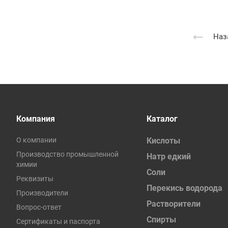
Наз
Компания
Каталог
О компании
Кислоты
Производство промышленной
Натр едкий
химии
Соли
Реквизиты
Перекись водорода
Производители
Растворители
Вопрос-ответ
Спирты
Сертификаты и паспорта