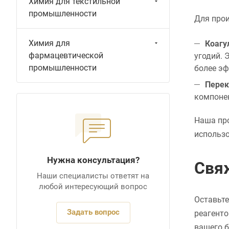
Химия для текстильной
промышленности
Для про
Химия для
Коагу
фармацевтической
угодий. 
промышленности
более э
Перек
компонен
Наша про
использо
Нужна консультация?
Свя
Наши специалисты ответят на
любой интересующий вопрос
Оставьте
Задать вопрос
реагенто
вашего б