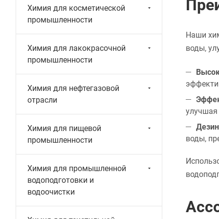
Пре
Химия для косметической
промышленности
Наши хи
Химия для лакокрасочной
воды, ул
промышленности
Высок
эффектив
Химия для нефтегазовой
Эффек
отрасли
улучшая 
Дезин
Химия для пищевой
воды, пр
промышленности
Использ
Химия для промышленной
водоподг
водоподготовки и
водоочистки
Асс