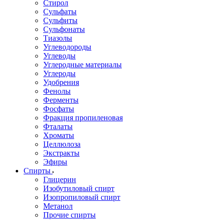
Стирол
Сульфаты
Сульфиты
Сульфонаты
Тиазолы
Углеводороды
Углеводы
Углеродные материалы
Углероды
Удобрения
Фенолы
Ферменты
Фосфаты
Фракция пропиленовая
Фталаты
Хроматы
Целлюлоза
Экстракты
Эфиры
Спирты
Глицерин
Изобутиловый спирт
Изопропиловый спирт
Метанол
Прочие спирты