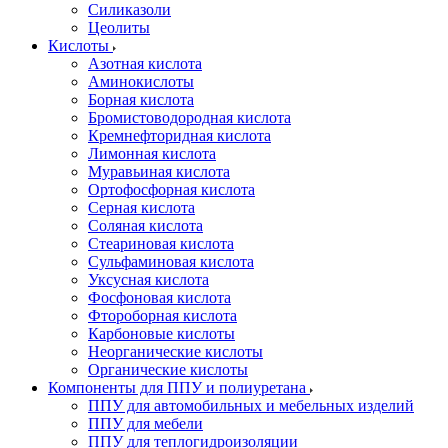
Силиказоли
Цеолиты
Кислоты
Азотная кислота
Аминокислоты
Борная кислота
Бромистоводородная кислота
Кремнефторидная кислота
Лимонная кислота
Муравьиная кислота
Ортофосфорная кислота
Серная кислота
Соляная кислота
Стеариновая кислота
Сульфаминовая кислота
Уксусная кислота
Фосфоновая кислота
Фтороборная кислота
Карбоновые кислоты
Неорганические кислоты
Органические кислоты
Компоненты для ППУ и полиуретана
ППУ для автомобильных и мебельных изделий
ППУ для мебели
ППУ для теплогидроизоляции