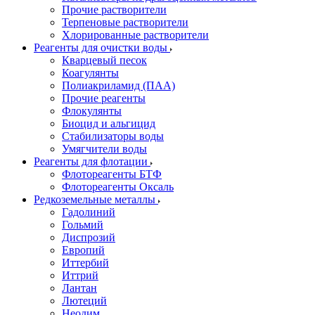
Прочие растворители
Терпеновые растворители
Хлорированные растворители
Реагенты для очистки воды
Кварцевый песок
Коагулянты
Полиакриламид (ПАА)
Прочие реагенты
Флокулянты
Биоцид и альгицид
Стабилизаторы воды
Умягчители воды
Реагенты для флотации
Флотореагенты БТФ
Флотореагенты Оксаль
Редкоземельные металлы
Гадолиний
Гольмий
Диспрозий
Европий
Иттербий
Иттрий
Лантан
Лютеций
Неодим