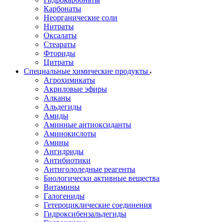
Карбонаты
Неорганические соли
Нитраты
Оксалаты
Стеараты
Фториды
Цитраты
Специальные химические продукты
Агрохимикаты
Акриловые эфиры
Алканы
Альдегиды
Амиды
Аминные антиоксиданты
Аминокислоты
Амины
Ангидриды
Антибиотики
Антигололедные реагенты
Биологически активные вещества
Витамины
Галогениды
Гетероциклические соединения
Гидроксибензальдегиды