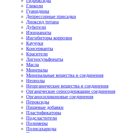
Гидроксиды
Гликоли
Гуанидины
Депрессорные присадки
Диоксид титана
Дубители
Изоцианаты
Ингибиторы коррозии
Каучуки
Консерванты
Красители
Лигносульфонаты
Масла
Минералы
Минеральные вещества и соединения
Неонолы
Неорганические вещества и соединения
Органические серосодержащие соединения
Органосиликоновые соединения
Пероксиды
Пищевые добавки
Пластификаторы
Подсластители
Полимеры
Полисахариды