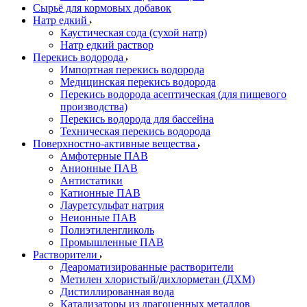
Сырьё для кормовых добавок
Натр едкий
Каустическая сода (сухой натр)
Натр едкий раствор
Перекись водорода
Импортная перекись водорода
Медицинская перекись водорода
Перекись водорода асептическая (для пищевого
производства)
Перекись водорода для бассейна
Техническая перекись водорода
Поверхностно-активные вещества
Амфотерные ПАВ
Анионные ПАВ
Антистатики
Катионные ПАВ
Лауретсульфат натрия
Неионные ПАВ
Полиэтиленгликоль
Промышленные ПАВ
Растворители
Деароматизированные растворители
Метилен хлористый/дихлорметан (ДХМ)
Дистиллированная вода
Катализаторы из драгоценных металлов