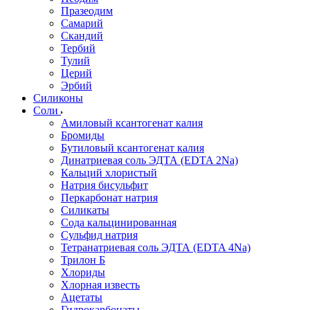
Празеодим
Самарий
Скандий
Тербий
Тулий
Церий
Эрбий
Силиконы
Соли
Амиловый ксантогенат калия
Бромиды
Бутиловый ксантогенат калия
Динатриевая соль ЭДТА (EDTA 2Na)
Кальций хлористый
Натрия бисульфит
Перкарбонат натрия
Силикаты
Сода кальцинированная
Сульфид натрия
Тетранатриевая соль ЭДТА (EDTA 4Na)
Трилон Б
Хлориды
Хлорная известь
Ацетаты
Гидрокарбонаты