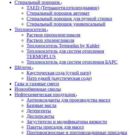
Стиральный порошок
TAED (Тетраацетилэтилендиамин)
Стиральный порошок автомат
Стиральный порошок для ручной стирки
Стиральный порошок универсальный
Теплоносители
Раствор пропиленгликоля
Раствор этиленгликоля
Теплоноситель Termoplus by Kuhler
Теплоноситель для систем отопления
TERMOPLUS
Теплоноситель для систем отопления БАРС
Щёлочи
Каустическая сода (сухой натр)
Натр едкий (каустическая сода)
Газы и газовые смеси
Ионообменные смолы
Нефтехимическая продукция
Антиоксиданты для производства масел
Базовые масла
Детергенты
Дисперсанты
Загустители и модификаторы вязкости
Пакеты присадок для масел
Противоизносные и противозадирные присадки