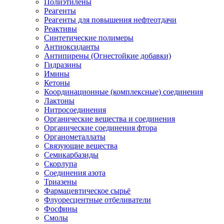
Полиэтилены
Реагенты
Реагенты для повышения нефтеотдачи
Реактивы
Синтетические полимеры
Антиоксиданты
Антипирены (Огнестойкие добавки)
Гидразины
Имины
Кетоны
Координационные (комплексные) соединения
Лактоны
Нитросоединения
Органические вещества и соединения
Органические соединения фтора
Органометаллаты
Связующие вещества
Семикарбазиды
Скорлупа
Соединения азота
Триазены
Фармацевтическое сырьё
Флуоресцентные отбеливатели
Фосфины
Смолы