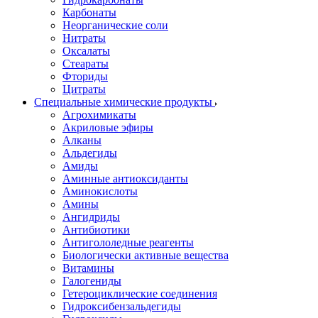
Карбонаты
Неорганические соли
Нитраты
Оксалаты
Стеараты
Фториды
Цитраты
Специальные химические продукты
Агрохимикаты
Акриловые эфиры
Алканы
Альдегиды
Амиды
Аминные антиоксиданты
Аминокислоты
Амины
Ангидриды
Антибиотики
Антигололедные реагенты
Биологически активные вещества
Витамины
Галогениды
Гетероциклические соединения
Гидроксибензальдегиды