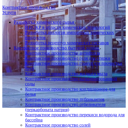
Контрактное производство
Услуги
Разработка химического сырья
НИОКР в области химических технологий
Разработка аналогов импортных химических
продуктов
Разработка рецептур химических составов
Контрактное производство бытовой химии
Контрактное производство антифриза
Контрактное производство геля для стирки
Контрактное производство гранул для прочистки
труб
Контрактное производство жидкого мыла
Контрактное производство кальцинированной
соды
Контрактное производство кондиционера для
белья
Контрактное производство лубрикантов
Контрактное производство отбеливателя
(перкарбоната натрия)
Контрактное производство перекиси водорода для
бассейна
Контрактное производство солей