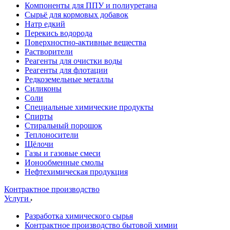
Компоненты для ППУ и полиуретана
Сырьё для кормовых добавок
Натр едкий
Перекись водорода
Поверхностно-активные вещества
Растворители
Реагенты для очистки воды
Реагенты для флотации
Редкоземельные металлы
Силиконы
Соли
Специальные химические продукты
Спирты
Стиральный порошок
Теплоносители
Щёлочи
Газы и газовые смеси
Ионообменные смолы
Нефтехимическая продукция
Контрактное производство
Услуги
Разработка химического сырья
Контрактное производство бытовой химии