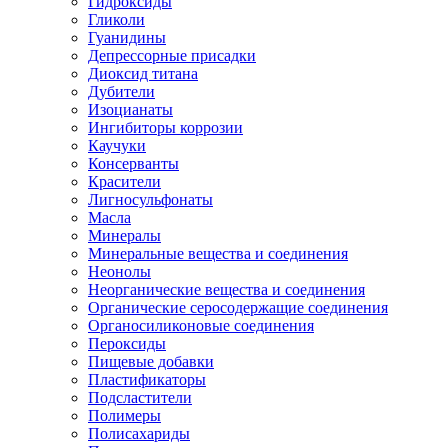
Гидроксиды
Гликоли
Гуанидины
Депрессорные присадки
Диоксид титана
Дубители
Изоцианаты
Ингибиторы коррозии
Каучуки
Консерванты
Красители
Лигносульфонаты
Масла
Минералы
Минеральные вещества и соединения
Неонолы
Неорганические вещества и соединения
Органические серосодержащие соединения
Органосиликоновые соединения
Пероксиды
Пищевые добавки
Пластификаторы
Подсластители
Полимеры
Полисахариды