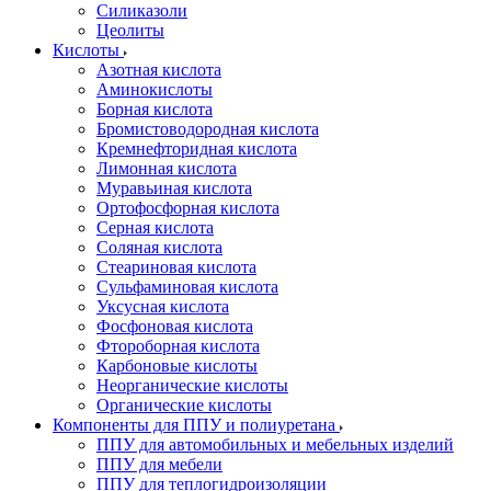
Силиказоли
Цеолиты
Кислоты
Азотная кислота
Аминокислоты
Борная кислота
Бромистоводородная кислота
Кремнефторидная кислота
Лимонная кислота
Муравьиная кислота
Ортофосфорная кислота
Серная кислота
Соляная кислота
Стеариновая кислота
Сульфаминовая кислота
Уксусная кислота
Фосфоновая кислота
Фтороборная кислота
Карбоновые кислоты
Неорганические кислоты
Органические кислоты
Компоненты для ППУ и полиуретана
ППУ для автомобильных и мебельных изделий
ППУ для мебели
ППУ для теплогидроизоляции