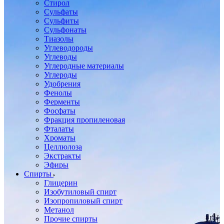
Стирол
Сульфаты
Сульфиты
Сульфонаты
Тиазолы
Углеводороды
Углеводы
Углеродные материалы
Углероды
Удобрения
Фенолы
Ферменты
Фосфаты
Фракция пропиленовая
Фталаты
Хроматы
Целлюлоза
Экстракты
Эфиры
Спирты
Глицерин
Изобутиловый спирт
Изопропиловый спирт
Метанол
Прочие спирты