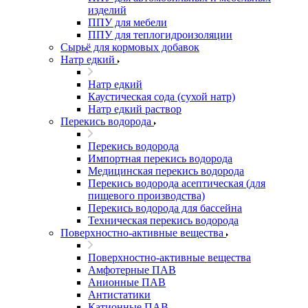
изделий
ППУ для мебели
ППУ для теплогидроизоляции
Сырьё для кормовых добавок
Натр едкий
Натр едкий
Каустическая сода (сухой натр)
Натр едкий раствор
Перекись водорода
Перекись водорода
Импортная перекись водорода
Медицинская перекись водорода
Перекись водорода асептическая (для
пищевого производства)
Перекись водорода для бассейна
Техническая перекись водорода
Поверхностно-активные вещества
Поверхностно-активные вещества
Амфотерные ПАВ
Анионные ПАВ
Антистатики
Катионные ПАВ