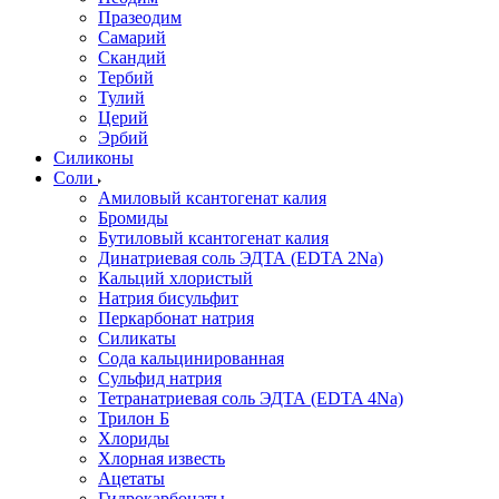
Празеодим
Самарий
Скандий
Тербий
Тулий
Церий
Эрбий
Силиконы
Соли
Амиловый ксантогенат калия
Бромиды
Бутиловый ксантогенат калия
Динатриевая соль ЭДТА (EDTA 2Na)
Кальций хлористый
Натрия бисульфит
Перкарбонат натрия
Силикаты
Сода кальцинированная
Сульфид натрия
Тетранатриевая соль ЭДТА (EDTA 4Na)
Трилон Б
Хлориды
Хлорная известь
Ацетаты
Гидрокарбонаты