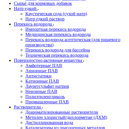
Сырьё для кормовых добавок
Натр едкий
Каустическая сода (сухой натр)
Натр едкий раствор
Перекись водорода
Импортная перекись водорода
Медицинская перекись водорода
Перекись водорода асептическая (для пищевого
производства)
Перекись водорода для бассейна
Техническая перекись водорода
Поверхностно-активные вещества
Амфотерные ПАВ
Анионные ПАВ
Антистатики
Катионные ПАВ
Лауретсульфат натрия
Неионные ПАВ
Полиэтиленгликоль
Промышленные ПАВ
Растворители
Деароматизированные растворители
Метилен хлористый/дихлорметан (ДХМ)
Дистиллированная вода
Катализаторы из драгоценных металлов