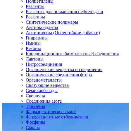
Полиэтилены
Реагенты
Реагенты для повышения нефтеотдачи
Реактивы
Синтетические полимеры
Антиоксиданты
Антипирены (Огнестойкие добавки)
Гидразины
Имины
Кетоны
Координационные (комплексные) соединения
Лактоны
Нитросоединения
Органические вещества и соединения
Органические соединения фтора
Органометаллаты
Связующие вещества
Семикарбазиды
Скорлупа
Соединения азота
Триазены
Фармацевтическое сырьё
Флуоресцентные отбеливатели
Фосфины
Смолы