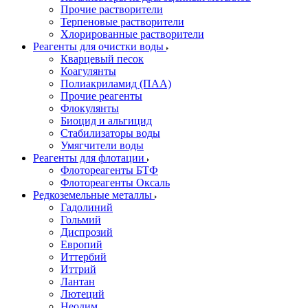
Прочие растворители
Терпеновые растворители
Хлорированные растворители
Реагенты для очистки воды
Кварцевый песок
Коагулянты
Полиакриламид (ПАА)
Прочие реагенты
Флокулянты
Биоцид и альгицид
Стабилизаторы воды
Умягчители воды
Реагенты для флотации
Флотореагенты БТФ
Флотореагенты Оксаль
Редкоземельные металлы
Гадолиний
Гольмий
Диспрозий
Европий
Иттербий
Иттрий
Лантан
Лютеций
Неодим