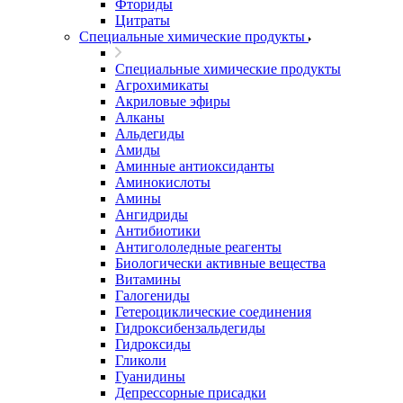
Фториды
Цитраты
Специальные химические продукты
Специальные химические продукты
Агрохимикаты
Акриловые эфиры
Алканы
Альдегиды
Амиды
Аминные антиоксиданты
Аминокислоты
Амины
Ангидриды
Антибиотики
Антигололедные реагенты
Биологически активные вещества
Витамины
Галогениды
Гетероциклические соединения
Гидроксибензальдегиды
Гидроксиды
Гликоли
Гуанидины
Депрессорные присадки