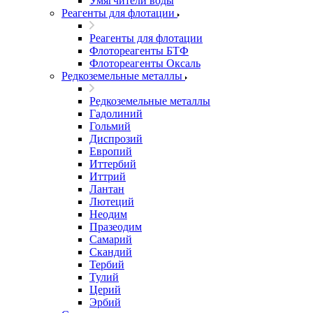
Умягчители воды
Реагенты для флотации
Реагенты для флотации
Флотореагенты БТФ
Флотореагенты Оксаль
Редкоземельные металлы
Редкоземельные металлы
Гадолиний
Гольмий
Диспрозий
Европий
Иттербий
Иттрий
Лантан
Лютеций
Неодим
Празеодим
Самарий
Скандий
Тербий
Тулий
Церий
Эрбий