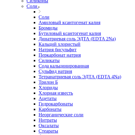
Силиконы
Соли
Соли
Амиловый ксантогенат калия
Бромиды
Бутиловый ксантогенат калия
Динатриевая соль ЭДТА (EDTA 2Na)
Кальций хлористый
Натрия бисульфит
Перкарбонат натрия
Силикаты
Сода кальцинированная
Сульфид натрия
Тетранатриевая соль ЭДТА (EDTA 4Na)
Трилон Б
Хлориды
Хлорная известь
Ацетаты
Гидрокарбонаты
Карбонаты
Неорганические соли
Нитраты
Оксалаты
Стеараты