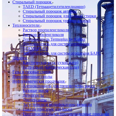
Стиральный порошок
TAED (Тетраацетилэтилендиамин)
Стиральный порошок автомат
Стиральный порошок для ручной стирки
Стиральный порошок универсальный
Теплоносители
Раствор пропиленгликоля
Раствор этиленгликоля
Теплоноситель Termoplus by Kuhler
Теплоноситель для систем отопления
TERMOPLUS
Теплоноситель для систем отопления БАРС
Щёлочи
Каустическая сода (сухой натр)
Натр едкий (каустическая сода)
Газы и газовые смеси
Ионообменные смолы
Нефтехимическая продукция
Антиоксиданты для производства масел
Базовые масла
Детергенты
Дисперсанты
Загустители и модификаторы вязкости
Пакеты присадок для масел
Противоизносные и противозадирные присадки