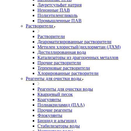
Лауретсульфат натрия
Неионные ПАВ
Полиэтиленгликоль
Промышленные ПАВ
Растворители
Растворители
Деароматизированные растворители
Метилен хлористый/дихлорметан (ДХМ)
Дистиллированная вода
Катализаторы из драгоценных металлов
Прочие растворители
Терпеновые растворители
Хлорированные растворители
Реагенты для очистки воды
Реагенты для очистки воды
Кварцевый песок
Коагулянты
Полиакриламид (ПАА)
Прочие реагенты
Флокулянты
Биоцид и альгицид
Стабилизаторы воды