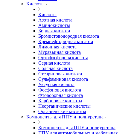
Кислоты
Кислоты
Азотная кислота
Аминокислоты
Борная кислота
Бромистоводородная кислота
Кремнефторидная кислота
Лимонная кислота
Муравьиная кислота
Ортофосфорная кислота
Серная кислота
Соляная кислота
Стеариновая кислота
Сульфаминовая кислота
Уксусная кислота
Фосфоновая кислота
Фтороборная кислота
Карбоновые кислоты
Неорганические кислоты
Органические кислоты
Компоненты для ППУ и полиуретана
Компоненты для ППУ и полиуретана
ППУ для автомобильных и мебельных