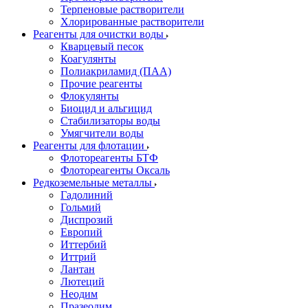
Терпеновые растворители
Хлорированные растворители
Реагенты для очистки воды
Кварцевый песок
Коагулянты
Полиакриламид (ПАА)
Прочие реагенты
Флокулянты
Биоцид и альгицид
Стабилизаторы воды
Умягчители воды
Реагенты для флотации
Флотореагенты БТФ
Флотореагенты Оксаль
Редкоземельные металлы
Гадолиний
Гольмий
Диспрозий
Европий
Иттербий
Иттрий
Лантан
Лютеций
Неодим
Празеодим