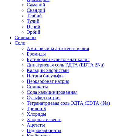
Самарий
Скандий
Тербий
Тулий
Церий
Эрбий
Силиконы
Соли
Амиловый ксантогенат калия
Бромиды
Бутиловый ксантогенат калия
Динатриевая соль ЭДТА (EDTA 2Na)
Кальций хлористый
Натрия бисульфит
Перкарбонат натрия
Силикаты
Сода кальцинированная
Сульфид натрия
Тетранатриевая соль ЭДТА (EDTA 4Na)
Трилон Б
Хлориды
Хлорная известь
Ацетаты
Гидрокарбонаты
Карбонаты