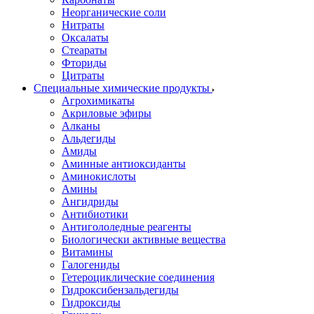
Неорганические соли
Нитраты
Оксалаты
Стеараты
Фториды
Цитраты
Специальные химические продукты
Агрохимикаты
Акриловые эфиры
Алканы
Альдегиды
Амиды
Аминные антиоксиданты
Аминокислоты
Амины
Ангидриды
Антибиотики
Антигололедные реагенты
Биологически активные вещества
Витамины
Галогениды
Гетероциклические соединения
Гидроксибензальдегиды
Гидроксиды