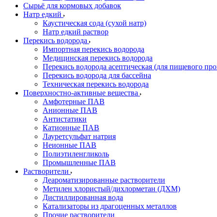
Сырьё для кормовых добавок
Натр едкий
Каустическая сода (сухой натр)
Натр едкий раствор
Перекись водорода
Импортная перекись водорода
Медицинская перекись водорода
Перекись водорода асептическая (для пищевого про
Перекись водорода для бассейна
Техническая перекись водорода
Поверхностно-активные вещества
Амфотерные ПАВ
Анионные ПАВ
Антистатики
Катионные ПАВ
Лауретсульфат натрия
Неионные ПАВ
Полиэтиленгликоль
Промышленные ПАВ
Растворители
Деароматизированные растворители
Метилен хлористый/дихлорметан (ДХМ)
Дистиллированная вода
Катализаторы из драгоценных металлов
Прочие растворители