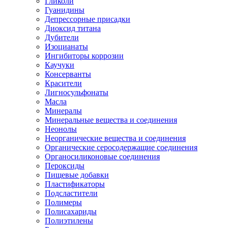
Гликоли
Гуанидины
Депрессорные присадки
Диоксид титана
Дубители
Изоцианаты
Ингибиторы коррозии
Каучуки
Консерванты
Красители
Лигносульфонаты
Масла
Минералы
Минеральные вещества и соединения
Неонолы
Неорганические вещества и соединения
Органические серосодержащие соединения
Органосиликоновые соединения
Пероксиды
Пищевые добавки
Пластификаторы
Подсластители
Полимеры
Полисахариды
Полиэтилены