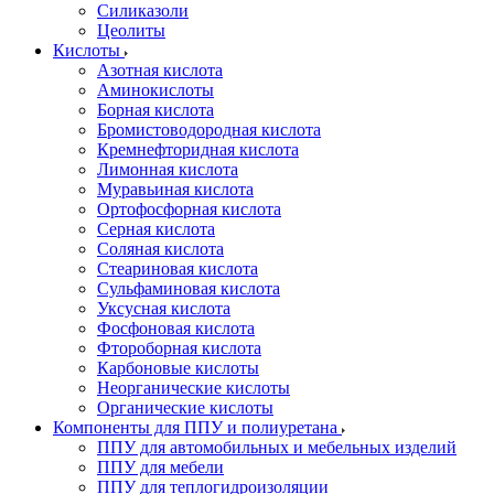
Силиказоли
Цеолиты
Кислоты
Азотная кислота
Аминокислоты
Борная кислота
Бромистоводородная кислота
Кремнефторидная кислота
Лимонная кислота
Муравьиная кислота
Ортофосфорная кислота
Серная кислота
Соляная кислота
Стеариновая кислота
Сульфаминовая кислота
Уксусная кислота
Фосфоновая кислота
Фтороборная кислота
Карбоновые кислоты
Неорганические кислоты
Органические кислоты
Компоненты для ППУ и полиуретана
ППУ для автомобильных и мебельных изделий
ППУ для мебели
ППУ для теплогидроизоляции