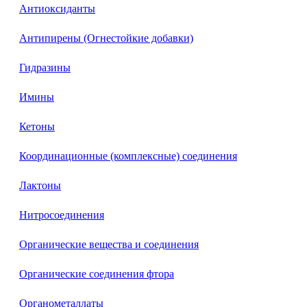
Антиоксиданты
Антипирены (Огнестойкие добавки)
Гидразины
Имины
Кетоны
Координационные (комплексные) соединения
Лактоны
Нитросоединения
Органические вещества и соединения
Органические соединения фтора
Органометаллаты