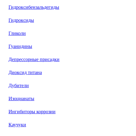
Гидроксибензальдегиды
Гидроксиды
Гликоли
Гуанидины
Депрессорные присадки
Диоксид титана
Дубители
Изоцианаты
Ингибиторы коррозии
Каучуки