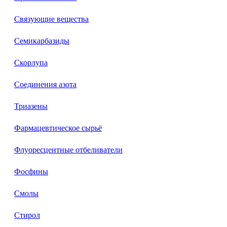
Связующие вещества
Семикарбазиды
Скорлупа
Соединения азота
Триазены
Фармацевтическое сырьё
Флуоресцентные отбеливатели
Фосфины
Смолы
Стирол