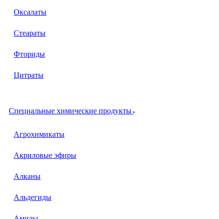
Оксалаты
Стеараты
Фториды
Цитраты
Специальные химические продукты
Агрохимикаты
Акриловые эфиры
Алканы
Альдегиды
Амиды