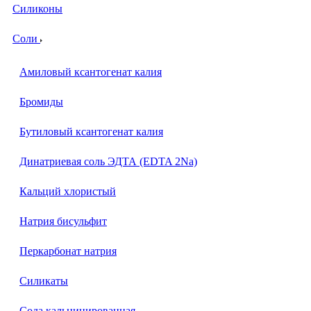
Силиконы
Соли
Амиловый ксантогенат калия
Бромиды
Бутиловый ксантогенат калия
Динатриевая соль ЭДТА (EDTA 2Na)
Кальций хлористый
Натрия бисульфит
Перкарбонат натрия
Силикаты
Сода кальцинированная