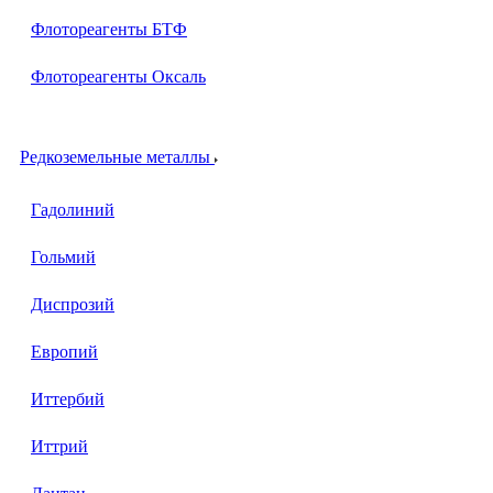
Флотореагенты БТФ
Флотореагенты Оксаль
Редкоземельные металлы
Гадолиний
Гольмий
Диспрозий
Европий
Иттербий
Иттрий