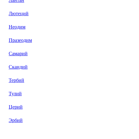
Лантан
Лютеций
Неодим
Празеодим
Самарий
Скандий
Тербий
Тулий
Церий
Эрбий