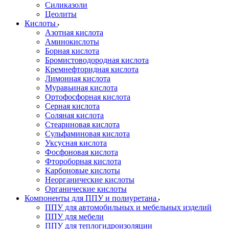
Силиказоли
Цеолиты
Кислоты
Азотная кислота
Аминокислоты
Борная кислота
Бромистоводородная кислота
Кремнефторидная кислота
Лимонная кислота
Муравьиная кислота
Ортофосфорная кислота
Серная кислота
Соляная кислота
Стеариновая кислота
Сульфаминовая кислота
Уксусная кислота
Фосфоновая кислота
Фтороборная кислота
Карбоновые кислоты
Неорганические кислоты
Органические кислоты
Компоненты для ППУ и полиуретана
ППУ для автомобильных и мебельных изделий
ППУ для мебели
ППУ для теплогидроизоляции