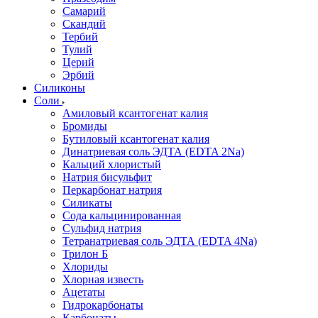
Самарий
Скандий
Тербий
Тулий
Церий
Эрбий
Силиконы
Соли
Амиловый ксантогенат калия
Бромиды
Бутиловый ксантогенат калия
Динатриевая соль ЭДТА (EDTA 2Na)
Кальций хлористый
Натрия бисульфит
Перкарбонат натрия
Силикаты
Сода кальцинированная
Сульфид натрия
Тетранатриевая соль ЭДТА (EDTA 4Na)
Трилон Б
Хлориды
Хлорная известь
Ацетаты
Гидрокарбонаты
Карбонаты