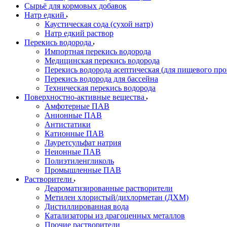
Сырьё для кормовых добавок
Натр едкий
Каустическая сода (сухой натр)
Натр едкий раствор
Перекись водорода
Импортная перекись водорода
Медицинская перекись водорода
Перекись водорода асептическая (для пищевого про
Перекись водорода для бассейна
Техническая перекись водорода
Поверхностно-активные вещества
Амфотерные ПАВ
Анионные ПАВ
Антистатики
Катионные ПАВ
Лауретсульфат натрия
Неионные ПАВ
Полиэтиленгликоль
Промышленные ПАВ
Растворители
Деароматизированные растворители
Метилен хлористый/дихлорметан (ДХМ)
Дистиллированная вода
Катализаторы из драгоценных металлов
Прочие растворители