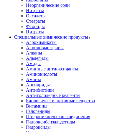
Неорганические соли
Нитраты
Оксалаты
Стеараты
Фториды
Цитраты
Специальные химические продукты
Агрохимикаты
Акриловые эфиры
Алканы
Альдегиды
Амиды
Аминные антиоксиданты
Аминокислоты
Амины
Ангидриды
Антибиотики
Антигололедные реагенты
Биологически активные вещества
Витамины
Галогениды
Гетероциклические соединения
Гидроксибензальдегиды
Гидроксиды