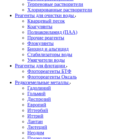
Терпеновые растворители
Хлорированные растворители
Реагенты для очистки воды
Кварцевый песок
Коагулянты
Полиакриламид (ПАА)
Прочие реагенты
Флокулянты
Биоцид и альгицид
Стабилизаторы воды
Умягчители воды
Реагенты для флотации
Флотореагенты БТФ
Флотореагенты Оксаль
Редкоземельные металлы
Гадолиний
Гольмий
Диспрозий
Европий
Иттербий
Иттрий
Лантан
Лютеций
Неодим
Празеодим