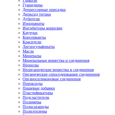
Гликоли
Гуанидины
Депрессорные присадки
Диоксид титана
Дубители
Изоцианаты
Ингибиторы коррозии
Каучуки
Консерванты
Красители
Лигносульфонаты
Масла
Минералы
Минеральные вещества и соединения
Неонолы
Неорганические вещества и соединения
Органические серосодержащие соединения
Органосиликоновые соединения
Пероксиды
Пищевые добавки
Пластификаторы
Подсластители
Полимеры
Полисахариды
Полиэтилены