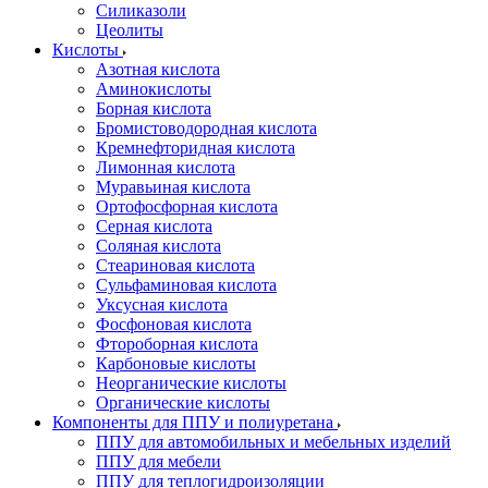
Силиказоли
Цеолиты
Кислоты
Азотная кислота
Аминокислоты
Борная кислота
Бромистоводородная кислота
Кремнефторидная кислота
Лимонная кислота
Муравьиная кислота
Ортофосфорная кислота
Серная кислота
Соляная кислота
Стеариновая кислота
Сульфаминовая кислота
Уксусная кислота
Фосфоновая кислота
Фтороборная кислота
Карбоновые кислоты
Неорганические кислоты
Органические кислоты
Компоненты для ППУ и полиуретана
ППУ для автомобильных и мебельных изделий
ППУ для мебели
ППУ для теплогидроизоляции