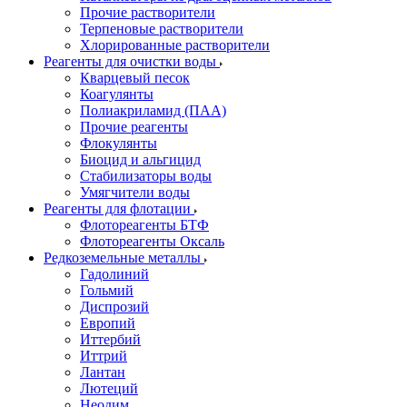
Прочие растворители
Терпеновые растворители
Хлорированные растворители
Реагенты для очистки воды
Кварцевый песок
Коагулянты
Полиакриламид (ПАА)
Прочие реагенты
Флокулянты
Биоцид и альгицид
Стабилизаторы воды
Умягчители воды
Реагенты для флотации
Флотореагенты БТФ
Флотореагенты Оксаль
Редкоземельные металлы
Гадолиний
Гольмий
Диспрозий
Европий
Иттербий
Иттрий
Лантан
Лютеций
Неодим