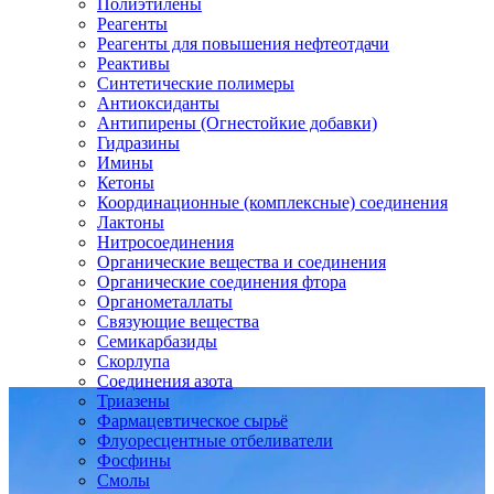
Полиэтилены
Реагенты
Реагенты для повышения нефтеотдачи
Реактивы
Синтетические полимеры
Антиоксиданты
Антипирены (Огнестойкие добавки)
Гидразины
Имины
Кетоны
Координационные (комплексные) соединения
Лактоны
Нитросоединения
Органические вещества и соединения
Органические соединения фтора
Органометаллаты
Связующие вещества
Семикарбазиды
Скорлупа
Соединения азота
Триазены
Фармацевтическое сырьё
Флуоресцентные отбеливатели
Фосфины
Смолы