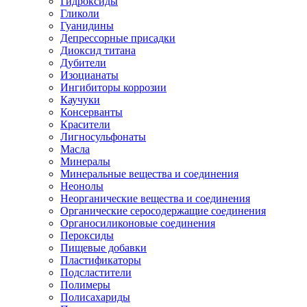
Гидроксиды
Гликоли
Гуанидины
Депрессорные присадки
Диоксид титана
Дубители
Изоцианаты
Ингибиторы коррозии
Каучуки
Консерванты
Красители
Лигносульфонаты
Масла
Минералы
Минеральные вещества и соединения
Неонолы
Неорганические вещества и соединения
Органические серосодержащие соединения
Органосиликоновые соединения
Пероксиды
Пищевые добавки
Пластификаторы
Подсластители
Полимеры
Полисахариды