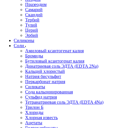
Празеодим
Самарий
Скандий
Тербий
Тулий
Церий
Эрбий
Силиконы
Соли
Амиловый ксантогенат калия
Бромиды
Бутиловый ксантогенат калия
Динатриевая соль ЭДТА (EDTA 2Na)
Кальций хлористый
Натрия бисульфит
Перкарбонат натрия
Силикаты
Сода кальцинированная
Сульфид натрия
Тетранатриевая соль ЭДТА (EDTA 4Na)
Трилон Б
Хлориды
Хлорная известь
Ацетаты
Гидрокарбонаты