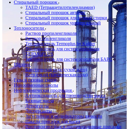
Стиральный порошок
TAED (Тетраацетилэтилендиамин)
Стиральный порошок автомат
Стиральный порошок для ручной стирки
Стиральный порошок универсальный
Теплоносители
Раствор пропиленгликоля
Раствор этиленгликоля
Теплоноситель Termoplus by Kuhler
Теплоноситель для систем отопления
TERMOPLUS
Теплоноситель для систем отопления БАРС
Щёлочи
Каустическая сода (сухой натр)
Натр едкий (каустическая сода)
Газы и газовые смеси
Ионообменные смолы
Нефтехимическая продукция
Антиоксиданты для производства масел
Базовые масла
Детергенты
Дисперсанты
Загустители и модификаторы вязкости
Пакеты присадок для масел
Противоизносные и противозадирные присадки