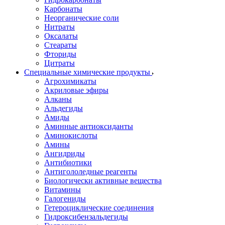
Карбонаты
Неорганические соли
Нитраты
Оксалаты
Стеараты
Фториды
Цитраты
Специальные химические продукты
Агрохимикаты
Акриловые эфиры
Алканы
Альдегиды
Амиды
Аминные антиоксиданты
Аминокислоты
Амины
Ангидриды
Антибиотики
Антигололедные реагенты
Биологически активные вещества
Витамины
Галогениды
Гетероциклические соединения
Гидроксибензальдегиды