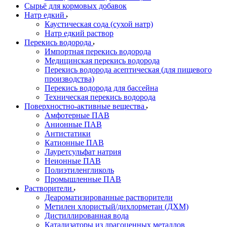
Сырьё для кормовых добавок
Натр едкий
Каустическая сода (сухой натр)
Натр едкий раствор
Перекись водорода
Импортная перекись водорода
Медицинская перекись водорода
Перекись водорода асептическая (для пищевого
производства)
Перекись водорода для бассейна
Техническая перекись водорода
Поверхностно-активные вещества
Амфотерные ПАВ
Анионные ПАВ
Антистатики
Катионные ПАВ
Лауретсульфат натрия
Неионные ПАВ
Полиэтиленгликоль
Промышленные ПАВ
Растворители
Деароматизированные растворители
Метилен хлористый/дихлорметан (ДХМ)
Дистиллированная вода
Катализаторы из драгоценных металлов