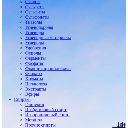
Стирол
Сульфаты
Сульфиты
Сульфонаты
Тиазолы
Углеводороды
Углеводы
Углеродные материалы
Углероды
Удобрения
Фенолы
Ферменты
Фосфаты
Фракция пропиленовая
Фталаты
Хроматы
Целлюлоза
Экстракты
Эфиры
Спирты
Глицерин
Изобутиловый спирт
Изопропиловый спирт
Метанол
Прочие спирты