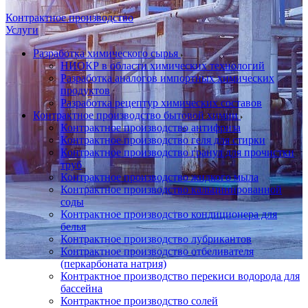
Контрактное производство
Услуги
Разработка химического сырья
НИОКР в области химических технологий
Разработка аналогов импортных химических
продуктов
Разработка рецептур химических составов
Контрактное производство бытовой химии
Контрактное производство антифриза
Контрактное производство геля для стирки
Контрактное производство гранул для прочистки
труб
Контрактное производство жидкого мыла
Контрактное производство кальцинированной
соды
Контрактное производство кондиционера для
белья
Контрактное производство лубрикантов
Контрактное производство отбеливателя
(перкарбоната натрия)
Контрактное производство перекиси водорода для
бассейна
Контрактное производство солей