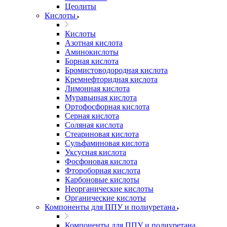
Цеолиты
Кислоты
Кислоты
Азотная кислота
Аминокислоты
Борная кислота
Бромистоводородная кислота
Кремнефторидная кислота
Лимонная кислота
Муравьиная кислота
Ортофосфорная кислота
Серная кислота
Соляная кислота
Стеариновая кислота
Сульфаминовая кислота
Уксусная кислота
Фосфоновая кислота
Фтороборная кислота
Карбоновые кислоты
Неорганические кислоты
Органические кислоты
Компоненты для ППУ и полиуретана
Компоненты для ППУ и полиуретана