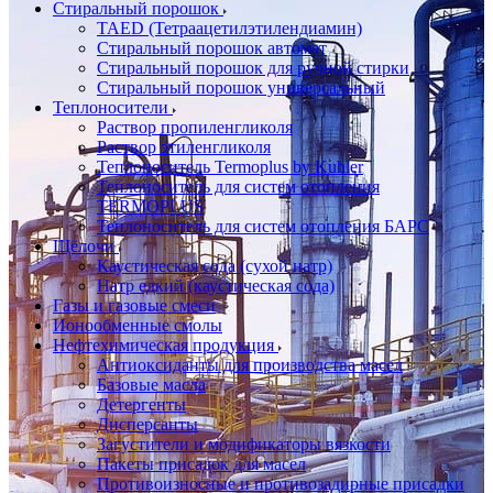
Стиральный порошок
TAED (Тетраацетилэтилендиамин)
Стиральный порошок автомат
Стиральный порошок для ручной стирки
Стиральный порошок универсальный
Теплоносители
Раствор пропиленгликоля
Раствор этиленгликоля
Теплоноситель Termoplus by Kuhler
Теплоноситель для систем отопления
TERMOPLUS
Теплоноситель для систем отопления БАРС
Щёлочи
Каустическая сода (сухой натр)
Натр едкий (каустическая сода)
Газы и газовые смеси
Ионообменные смолы
Нефтехимическая продукция
Антиоксиданты для производства масел
Базовые масла
Детергенты
Дисперсанты
Загустители и модификаторы вязкости
Пакеты присадок для масел
Противоизносные и противозадирные присадки