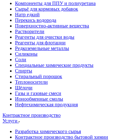
Компоненты для ППУ и полиуретана
Сырьё для кормовых добавок
Натр едкий
Перекись водорода
Поверхностно-активные вещества
Растворители
Реагенты для очистки воды
Реагенты для флотации
Редкоземельные металлы
Силиконы
Соли
Специальные химические продукты
Спирты
Стиральный порошок
Теплоносители
Щёлочи
Газы и газовые смеси
Ионообменные смолы
Нефтехимическая продукция
Контрактное производство
Услуги
Разработка химического сырья
Контрактное производство бытовой химии