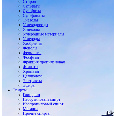
Стирол
Сульфаты
Сульфиты
Сульфонаты
Тиазолы
Углеводороды
Углеводы
Углеродные материалы
Углероды
Удобрения
Фенолы
Ферменты
Фосфаты
Фракция пропиленовая
Фталаты
Хроматы
Целлюлоза
Экстракты
Эфиры
Спирты
Глицерин
Изобутиловый спирт
Изопропиловый спирт
Метанол
Прочие спирты