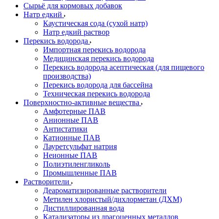
Сырьё для кормовых добавок
Натр едкий
Каустическая сода (сухой натр)
Натр едкий раствор
Перекись водорода
Импортная перекись водорода
Медицинская перекись водорода
Перекись водорода асептическая (для пищевого
производства)
Перекись водорода для бассейна
Техническая перекись водорода
Поверхностно-активные вещества
Амфотерные ПАВ
Анионные ПАВ
Антистатики
Катионные ПАВ
Лауретсульфат натрия
Неионные ПАВ
Полиэтиленгликоль
Промышленные ПАВ
Растворители
Деароматизированные растворители
Метилен хлористый/дихлорметан (ДХМ)
Дистиллированная вода
Катализаторы из драгоценных металлов