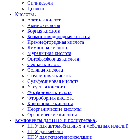
Силиказоли
Цеолиты
Кислоты
Азотная кислота
Аминокислоты
Борная кислота
Бромистоводородная кислота
Кремнефторидная кислота
Лимонная кислота
Муравьиная кислота
Ортофосфорная кислота
Серная кислота
Соляная кислота
Стеариновая кислота
Сульфаминовая кислота
Уксусная кислота
Фосфоновая кислота
Фтороборная кислота
Карбоновые кислоты
Неорганические кислоты
Органические кислоты
Компоненты для ППУ и полиуретана
ППУ для автомобильных и мебельных изделий
ППУ для мебели
ППУ для теплогидроизоляции