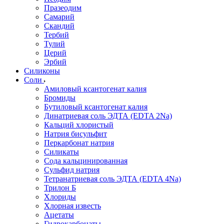
Празеодим
Самарий
Скандий
Тербий
Тулий
Церий
Эрбий
Силиконы
Соли
Амиловый ксантогенат калия
Бромиды
Бутиловый ксантогенат калия
Динатриевая соль ЭДТА (EDTA 2Na)
Кальций хлористый
Натрия бисульфит
Перкарбонат натрия
Силикаты
Сода кальцинированная
Сульфид натрия
Тетранатриевая соль ЭДТА (EDTA 4Na)
Трилон Б
Хлориды
Хлорная известь
Ацетаты
Гидрокарбонаты