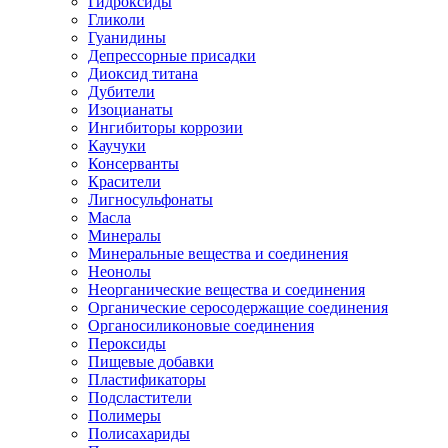
Гидроксиды
Гликоли
Гуанидины
Депрессорные присадки
Диоксид титана
Дубители
Изоцианаты
Ингибиторы коррозии
Каучуки
Консерванты
Красители
Лигносульфонаты
Масла
Минералы
Минеральные вещества и соединения
Неонолы
Неорганические вещества и соединения
Органические серосодержащие соединения
Органосиликоновые соединения
Пероксиды
Пищевые добавки
Пластификаторы
Подсластители
Полимеры
Полисахариды