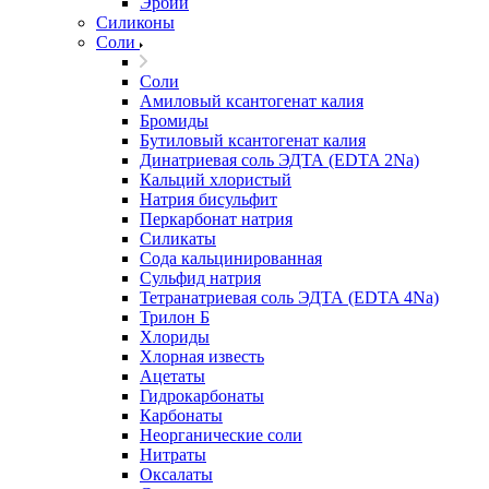
Эрбий
Силиконы
Соли
Соли
Амиловый ксантогенат калия
Бромиды
Бутиловый ксантогенат калия
Динатриевая соль ЭДТА (EDTA 2Na)
Кальций хлористый
Натрия бисульфит
Перкарбонат натрия
Силикаты
Сода кальцинированная
Сульфид натрия
Тетранатриевая соль ЭДТА (EDTA 4Na)
Трилон Б
Хлориды
Хлорная известь
Ацетаты
Гидрокарбонаты
Карбонаты
Неорганические соли
Нитраты
Оксалаты