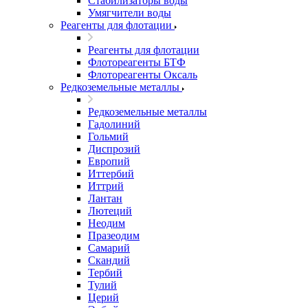
Стабилизаторы воды
Умягчители воды
Реагенты для флотации
Реагенты для флотации
Флотореагенты БТФ
Флотореагенты Оксаль
Редкоземельные металлы
Редкоземельные металлы
Гадолиний
Гольмий
Диспрозий
Европий
Иттербий
Иттрий
Лантан
Лютеций
Неодим
Празеодим
Самарий
Скандий
Тербий
Тулий
Церий