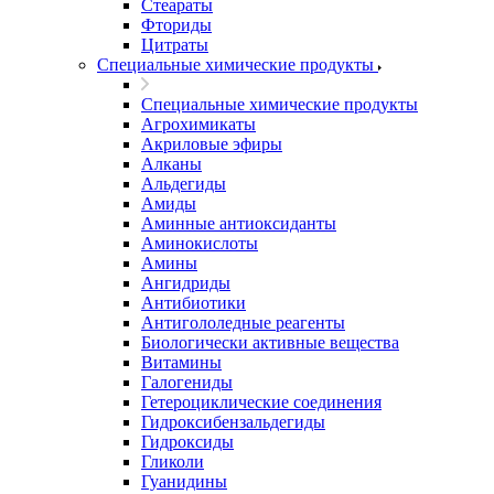
Стеараты
Фториды
Цитраты
Специальные химические продукты
Специальные химические продукты
Агрохимикаты
Акриловые эфиры
Алканы
Альдегиды
Амиды
Аминные антиоксиданты
Аминокислоты
Амины
Ангидриды
Антибиотики
Антигололедные реагенты
Биологически активные вещества
Витамины
Галогениды
Гетероциклические соединения
Гидроксибензальдегиды
Гидроксиды
Гликоли
Гуанидины