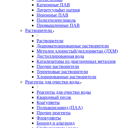
Катионные ПАВ
Лауретсульфат натрия
Неионные ПАВ
Полиэтиленгликоль
Промышленные ПАВ
Растворители
Растворители
Деароматизированные растворители
Метилен хлористый/дихлорметан (ДХМ)
Дистиллированная вода
Катализаторы из драгоценных металлов
Прочие растворители
Терпеновые растворители
Хлорированные растворители
Реагенты для очистки воды
Реагенты для очистки воды
Кварцевый песок
Коагулянты
Полиакриламид (ПАА)
Прочие реагенты
Флокулянты
Биоцид и альгицид