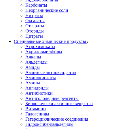
Карбонаты
Неорганические соли
Нитраты
Оксалаты
Стеараты
Фториды
Цитраты
Специальные химические продукты
Агрохимикаты
Акриловые эфиры
Алканы
Альдегиды
Амиды
Аминные антиоксиданты
Аминокислоты
Амины
Ангидриды
Антибиотики
Антигололедные реагенты
Биологически активные вещества
Витамины
Галогениды
Гетероциклические соединения
Гидроксибензальдегиды