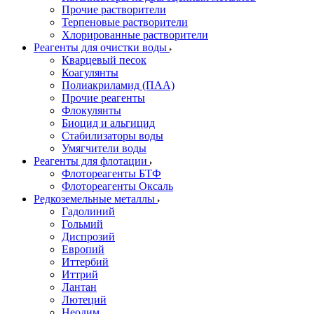
Прочие растворители
Терпеновые растворители
Хлорированные растворители
Реагенты для очистки воды
Кварцевый песок
Коагулянты
Полиакриламид (ПАА)
Прочие реагенты
Флокулянты
Биоцид и альгицид
Стабилизаторы воды
Умягчители воды
Реагенты для флотации
Флотореагенты БТФ
Флотореагенты Оксаль
Редкоземельные металлы
Гадолиний
Гольмий
Диспрозий
Европий
Иттербий
Иттрий
Лантан
Лютеций
Неодим