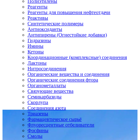
Полиэтилены
Реагенты
Реагенты для повышения нефтеотдачи
Реактивы
Синтетические полимеры
Антиоксиданты
Антипирены (Огнестойкие добавки)
Гидразины
Имины
Кетоны
Координационные (комплексные) соединения
Лактоны
Нитросоединения
Органические вещества и соединения
Органические соединения фтора
Органометаллаты
Связующие вещества
Семикарбазиды
Скорлупа
Соединения азота
Триазены
Фармацевтическое сырьё
Флуоресцентные отбеливатели
Фосфины
Смолы