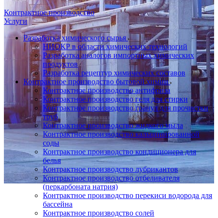
Контрактное производство
Услуги
Разработка химического сырья
НИОКР в области химических технологий
Разработка аналогов импортных химических
продуктов
Разработка рецептур химических составов
Контрактное производство бытовой химии
Контрактное производство антифриза
Контрактное производство геля для стирки
Контрактное производство гранул для прочистки
труб
Контрактное производство жидкого мыла
Контрактное производство кальцинированной
соды
Контрактное производство кондиционера для
белья
Контрактное производство лубрикантов
Контрактное производство отбеливателя
(перкарбоната натрия)
Контрактное производство перекиси водорода для
бассейна
Контрактное производство солей