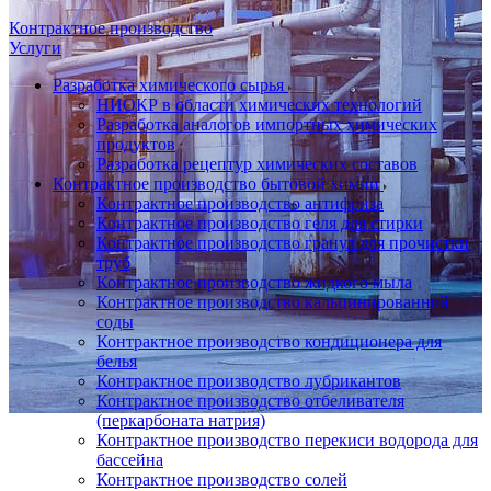
Контрактное производство
Услуги
Разработка химического сырья
НИОКР в области химических технологий
Разработка аналогов импортных химических
продуктов
Разработка рецептур химических составов
Контрактное производство бытовой химии
Контрактное производство антифриза
Контрактное производство геля для стирки
Контрактное производство гранул для прочистки
труб
Контрактное производство жидкого мыла
Контрактное производство кальцинированной
соды
Контрактное производство кондиционера для
белья
Контрактное производство лубрикантов
Контрактное производство отбеливателя
(перкарбоната натрия)
Контрактное производство перекиси водорода для
бассейна
Контрактное производство солей