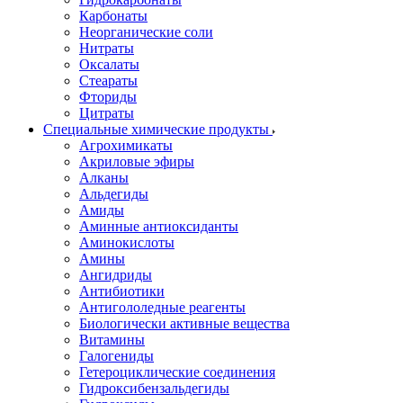
Карбонаты
Неорганические соли
Нитраты
Оксалаты
Стеараты
Фториды
Цитраты
Специальные химические продукты
Агрохимикаты
Акриловые эфиры
Алканы
Альдегиды
Амиды
Аминные антиоксиданты
Аминокислоты
Амины
Ангидриды
Антибиотики
Антигололедные реагенты
Биологически активные вещества
Витамины
Галогениды
Гетероциклические соединения
Гидроксибензальдегиды