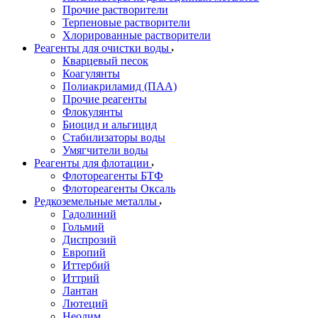
Прочие растворители
Терпеновые растворители
Хлорированные растворители
Реагенты для очистки воды
Кварцевый песок
Коагулянты
Полиакриламид (ПАА)
Прочие реагенты
Флокулянты
Биоцид и альгицид
Стабилизаторы воды
Умягчители воды
Реагенты для флотации
Флотореагенты БТФ
Флотореагенты Оксаль
Редкоземельные металлы
Гадолиний
Гольмий
Диспрозий
Европий
Иттербий
Иттрий
Лантан
Лютеций
Неодим