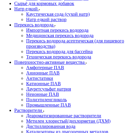
Сырьё для кормовых добавок
Натр едкий
Каустическая сода (сухой натр)
Натр едкий раствор
Перекись водорода
Импортная перекись водорода
Медицинская перекись водорода
Перекись водорода асептическая (для пищевого
производства)
Перекись водорода для бассейна
Техническая перекись водорода
Поверхностно-активные вещества
Амфотерные ПАВ
Анионные ПАВ
Антистатики
Катионные ПАВ
Лауретсульфат натрия
Неионные ПАВ
Полиэтиленгликоль
Промышленные ПАВ
Растворители
Деароматизированные растворители
Метилен хлористый/дихлорметан (ДХМ)
Дистиллированная вода
Катализаторы из драгоценных металлов