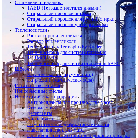
Стиральный порошок
TAED (Тетраацетилэтилендиамин)
Стиральный порошок автомат
Стиральный порошок для ручной стирки
Стиральный порошок универсальный
Теплоносители
Раствор пропиленгликоля
Раствор этиленгликоля
Теплоноситель Termoplus by Kuhler
Теплоноситель для систем отопления
TERMOPLUS
Теплоноситель для систем отопления БАРС
Щёлочи
Каустическая сода (сухой натр)
Натр едкий (каустическая сода)
Газы и газовые смеси
Ионообменные смолы
Нефтехимическая продукция
Антиоксиданты для производства масел
Базовые масла
Детергенты
Дисперсанты
Загустители и модификаторы вязкости
Пакеты присадок для масел
Противоизносные и противозадирные присадки