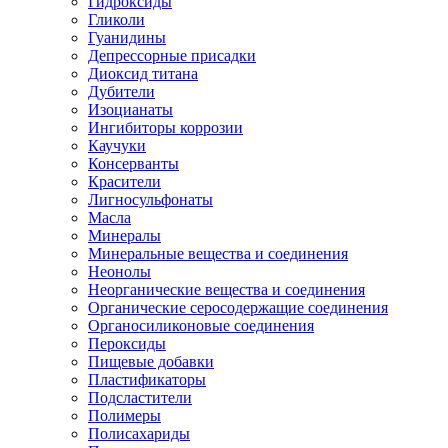
Гидроксиды
Гликоли
Гуанидины
Депрессорные присадки
Диоксид титана
Дубители
Изоцианаты
Ингибиторы коррозии
Каучуки
Консерванты
Красители
Лигносульфонаты
Масла
Минералы
Минеральные вещества и соединения
Неонолы
Неорганические вещества и соединения
Органические серосодержащие соединения
Органосиликоновые соединения
Пероксиды
Пищевые добавки
Пластификаторы
Подсластители
Полимеры
Полисахариды