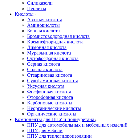
Силиказоли
Цеолиты
Кислоты
Азотная кислота
Аминокислоты
Борная кислота
Бромистоводородная кислота
Кремнефторидная кислота
Лимонная кислота
Муравьиная кислота
Ортофосфорная кислота
Серная кислота
Соляная кислота
Стеариновая кислота
Сульфаминовая кислота
Уксусная кислота
Фосфоновая кислота
Фтороборная кислота
Карбоновые кислоты
Неорганические кислоты
Органические кислоты
Компоненты для ППУ и полиуретана
ППУ для автомобильных и мебельных изделий
ППУ для мебели
ППУ для теплогидроизоляции