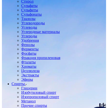
Стирол
Сульфаты
Сульфиты
Сульфонаты
Тиазолы
Углеводороды
Углеводы
Углеродные материалы
Углероды
Удобрения
Фенолы
Ферменты
Фосфаты
Фракция пропиленовая
Фталаты
Хроматы
Целлюлоза
Экстракты
Эфиры
Спирты
Глицерин
Изобутиловый спирт
Изопропиловый спирт
Метанол
Прочие спирты