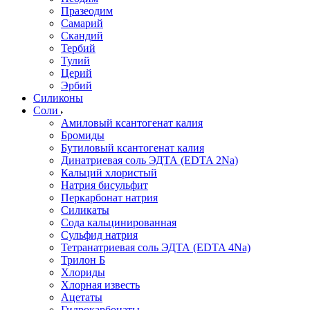
Празеодим
Самарий
Скандий
Тербий
Тулий
Церий
Эрбий
Силиконы
Соли
Амиловый ксантогенат калия
Бромиды
Бутиловый ксантогенат калия
Динатриевая соль ЭДТА (EDTA 2Na)
Кальций хлористый
Натрия бисульфит
Перкарбонат натрия
Силикаты
Сода кальцинированная
Сульфид натрия
Тетранатриевая соль ЭДТА (EDTA 4Na)
Трилон Б
Хлориды
Хлорная известь
Ацетаты
Гидрокарбонаты