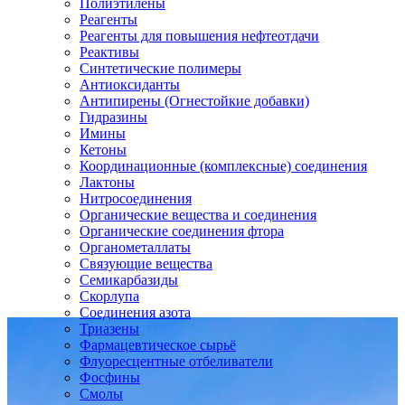
Полиэтилены
Реагенты
Реагенты для повышения нефтеотдачи
Реактивы
Синтетические полимеры
Антиоксиданты
Антипирены (Огнестойкие добавки)
Гидразины
Имины
Кетоны
Координационные (комплексные) соединения
Лактоны
Нитросоединения
Органические вещества и соединения
Органические соединения фтора
Органометаллаты
Связующие вещества
Семикарбазиды
Скорлупа
Соединения азота
Триазены
Фармацевтическое сырьё
Флуоресцентные отбеливатели
Фосфины
Смолы