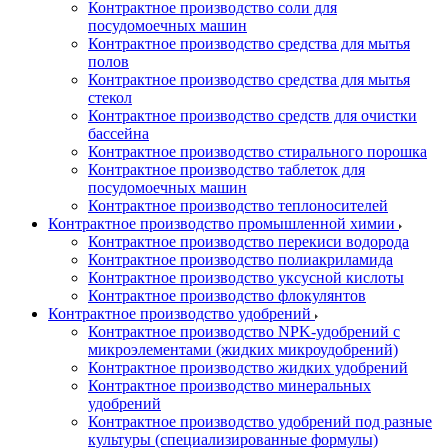
Контрактное производство соли для
посудомоечных машин
Контрактное производство средства для мытья
полов
Контрактное производство средства для мытья
стекол
Контрактное производство средств для очистки
бассейна
Контрактное производство стирального порошка
Контрактное производство таблеток для
посудомоечных машин
Контрактное производство теплоносителей
Контрактное производство промышленной химии
Контрактное производство перекиси водорода
Контрактное производство полиакриламида
Контрактное производство уксусной кислоты
Контрактное производство флокулянтов
Контрактное производство удобрений
Контрактное производство NPK-удобрений с
микроэлементами (жидких микроудобрений)
Контрактное производство жидких удобрений
Контрактное производство минеральных
удобрений
Контрактное производство удобрений под разные
культуры (специализированные формулы)