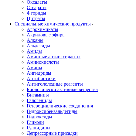
Оксалаты
Стеараты
Фториды
Цитраты
Специальные химические продукты
Агрохимикаты
Акриловые эфиры
Алканы
Альдегиды
Амиды
Аминные антиоксиданты
Аминокислоты
Амины
Ангидриды
Антибиотики
Антигололедные реагенты
Биологически активные вещества
Витамины
Галогениды
Гетероциклические соединения
Гидроксибензальдегиды
Гидроксиды
Гликоли
Гуанидины
Депрессорные присадки