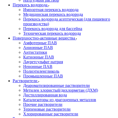
Натр едкий раствор
Перекись водорода
Импортная перекись водорода
Медицинская перекись водорода
Перекись водорода асептическая (для пищевого
производства)
Перекись водорода для бассейна
Техническая перекись водорода
Поверхностно-активные вещества
Амфотерные ПАВ
Анионные ПАВ
Антистатики
Катионные ПАВ
Лауретсульфат натрия
Неионные ПАВ
Полиэтиленгликоль
Промышленные ПАВ
Растворители
Деароматизированные растворители
Метилен хлористый/дихлорметан (ДХМ)
Дистиллированная вода
Катализаторы из драгоценных металлов
Прочие растворители
Терпеновые растворители
Хлорированные растворители