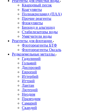
Реагенты для очистки воды
Кварцевый песок
Коагулянты
Полиакриламид (ПАА)
Прочие реагенты
Флокулянты
Биоцид и альгицид
Стабилизаторы воды
Умягчители воды
Реагенты для флотации
Флотореагенты БТФ
Флотореагенты Оксаль
Редкоземельные металлы
Гадолиний
Гольмий
Диспрозий
Европий
Иттербий
Иттрий
Лантан
Лютеций
Неодим
Празеодим
Самарий
Скандий