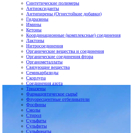
Синтетические полимеры
Антиоксиданты
Антипирены (Огнестойкие добавки)
Гидразины
Имины
Кетоны
Координационные (комплексные) соединения
Лактоны
Нитросоединения
Органические вещества и соединения
Органические соединения фтора
Органометаллаты
Связующие вещества
Семикарбазиды
Скорлупа
Соединения азота
Триазены
Фармацевтическое сырьё
Флуоресцентные отбеливатели
Фосфины
Смолы
Стирол
Сульфаты
Сульфиты
Сульфонаты