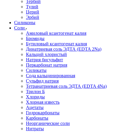
Тербий
Тулий
Церий
Эрбий
Силиконы
Соли
Амиловый ксантогенат калия
Бромиды
Бутиловый ксантогенат калия
Динатриевая соль ЭДТА (EDTA 2Na)
Кальций хлористый
Натрия бисульфит
Перкарбонат натрия
Силикаты
Сода кальцинированная
Сульфид натрия
Тетранатриевая соль ЭДТА (EDTA 4Na)
Трилон Б
Хлориды
Хлорная известь
Ацетаты
Гидрокарбонаты
Карбонаты
Неорганические соли
Нитраты