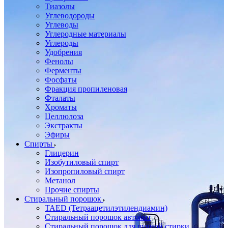
Тиазолы
Углеводороды
Углеводы
Углеродные материалы
Углероды
Удобрения
Фенолы
Ферменты
Фосфаты
Фракция пропиленовая
Фталаты
Хроматы
Целлюлоза
Экстракты
Эфиры
Спирты
Глицерин
Изобутиловый спирт
Изопропиловый спирт
Метанол
Прочие спирты
Стиральный порошок
TAED (Тетраацетилэтилендиамин)
Стиральный порошок автомат
Стиральный порошок для ручной стирки