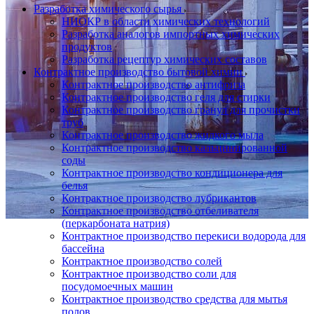
Разработка химического сырья
НИОКР в области химических технологий
Разработка аналогов импортных химических
продуктов
Разработка рецептур химических составов
Контрактное производство бытовой химии
Контрактное производство антифриза
Контрактное производство геля для стирки
Контрактное производство гранул для прочистки
труб
Контрактное производство жидкого мыла
Контрактное производство кальцинированной
соды
Контрактное производство кондиционера для
белья
Контрактное производство лубрикантов
Контрактное производство отбеливателя
(перкарбоната натрия)
Контрактное производство перекиси водорода для
бассейна
Контрактное производство солей
Контрактное производство соли для
посудомоечных машин
Контрактное производство средства для мытья
полов