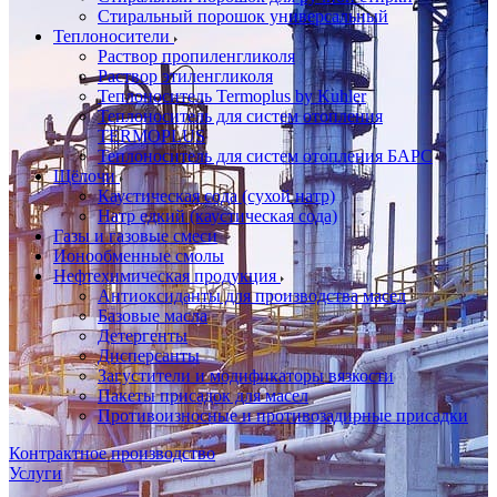
Стиральный порошок универсальный
Теплоносители
Раствор пропиленгликоля
Раствор этиленгликоля
Теплоноситель Termoplus by Kuhler
Теплоноситель для систем отопления
TERMOPLUS
Теплоноситель для систем отопления БАРС
Щёлочи
Каустическая сода (сухой натр)
Натр едкий (каустическая сода)
Газы и газовые смеси
Ионообменные смолы
Нефтехимическая продукция
Антиоксиданты для производства масел
Базовые масла
Детергенты
Дисперсанты
Загустители и модификаторы вязкости
Пакеты присадок для масел
Противоизносные и противозадирные присадки
Контрактное производство
Услуги