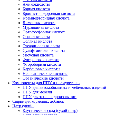
Аминокислоты
Борная кислота
Бромистоводородная кислота
Кремнефторидная кислота
Лимонная кислота
Муравьиная кислота
Ортофосфорная кислота
Серная кислота
Соляная кислота
Стеариновая кислота
Сульфаминовая кислота
Уксусная кислота
Фосфоновая кислота
Фтороборная кислота
Карбоновые кислоты
Неорганические кислоты
Органические кислоты
Компоненты для ППУ и полиуретана
ППУ для автомобильных и мебельных изделий
ППУ для мебели
ППУ для теплогидроизоляции
Сырьё для кормовых добавок
Натр едкий
Каустическая сода (сухой натр)