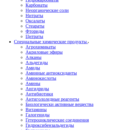
Карбонаты
Неорганические соли
Нитраты
Оксалаты
Стеараты
Фториды
Цитраты
Специальные химические продукты
Агрохимикаты
Акриловые эфиры
Алканы
Альдегиды
Амиды
Аминные антиоксиданты
Аминокислоты
Амины
Ангидриды
Антибиотики
Антигололедные реагенты
Биологически активные вещества
Витамины
Галогениды
Гетероциклические соединения
Гидроксибензальдегиды