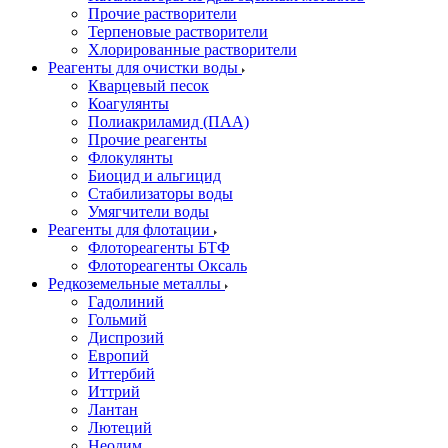
Прочие растворители
Терпеновые растворители
Хлорированные растворители
Реагенты для очистки воды
Кварцевый песок
Коагулянты
Полиакриламид (ПАА)
Прочие реагенты
Флокулянты
Биоцид и альгицид
Стабилизаторы воды
Умягчители воды
Реагенты для флотации
Флотореагенты БТФ
Флотореагенты Оксаль
Редкоземельные металлы
Гадолиний
Гольмий
Диспрозий
Европий
Иттербий
Иттрий
Лантан
Лютеций
Неодим