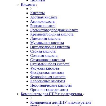
Цеолиты
Кислоты
Кислоты
Азотная кислота
Аминокислоты
Борная кислота
Бромистоводородная кислота
Кремнефторидная кислота
Лимонная кислота
Муравьиная кислота
Ортофосфорная кислота
Серная кислота
Соляная кислота
Стеариновая кислота
Сульфаминовая кислота
Уксусная кислота
Фосфоновая кислота
Фтороборная кислота
Карбоновые кислоты
Неорганические кислоты
Органические кислоты
Компоненты для ППУ и полиуретана
Компоненты для ППУ и полиуретана