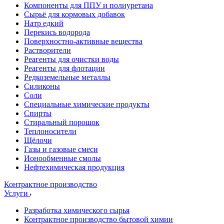
Компоненты для ППУ и полиуретана
Сырьё для кормовых добавок
Натр едкий
Перекись водорода
Поверхностно-активные вещества
Растворители
Реагенты для очистки воды
Реагенты для флотации
Редкоземельные металлы
Силиконы
Соли
Специальные химические продукты
Спирты
Стиральный порошок
Теплоносители
Щёлочи
Газы и газовые смеси
Ионообменные смолы
Нефтехимическая продукция
Контрактное производство
Услуги
Разработка химического сырья
Контрактное производство бытовой химии