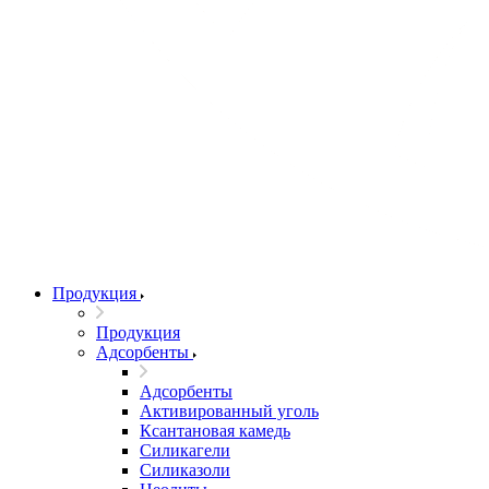
Продукция
Продукция
Адсорбенты
Адсорбенты
Активированный уголь
Ксантановая камедь
Силикагели
Силиказоли