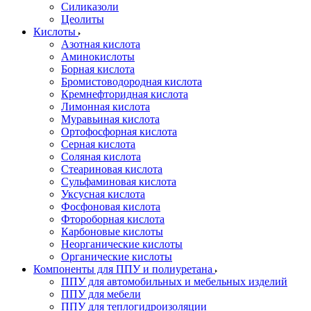
Силиказоли
Цеолиты
Кислоты
Азотная кислота
Аминокислоты
Борная кислота
Бромистоводородная кислота
Кремнефторидная кислота
Лимонная кислота
Муравьиная кислота
Ортофосфорная кислота
Серная кислота
Соляная кислота
Стеариновая кислота
Сульфаминовая кислота
Уксусная кислота
Фосфоновая кислота
Фтороборная кислота
Карбоновые кислоты
Неорганические кислоты
Органические кислоты
Компоненты для ППУ и полиуретана
ППУ для автомобильных и мебельных изделий
ППУ для мебели
ППУ для теплогидроизоляции