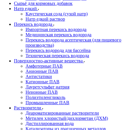
Сырьё для кормовых добавок
Натр едкий
Каустическая сода (сухой натр)
Натр едкий раствор
Перекись водорода
Импортная перекись водорода
Медицинская перекись водорода
Перекись водорода асептическая (для пищевого
производства)
Перекись водорода для бассейна
Техническая перекись водорода
Поверхностно-активные вещества
Амфотерные ПАВ
Анионные ПАВ
Антистатики
Катионные ПАВ
Лауретсульфат натрия
Неионные ПАВ
Полиэтиленгликоль
Промышленные ПАВ
Растворители
Деароматизированные растворители
Метилен хлористый/дихлорметан (ДХМ)
Дистиллированная вода
Катализаторы из драгоценных металлов