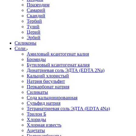
Празеодим
Самарий
Скандий
Тербий
Тулий
Церий
Эрбий
Силиконы
Соли
Амиловый ксантогенат калия
Бромиды
Бутиловый ксантогенат калия
Динатриевая соль ЭДТА (EDTA 2Na)
Кальций хлористый
Натрия бисульфит
Перкарбонат натрия
Силикаты
Сода кальцинированная
Сульфид натрия
Тетранатриевая соль ЭДТА (EDTA 4Na)
Трилон Б
Хлориды
Хлорная известь
Ацетаты
Гидрокарбонаты