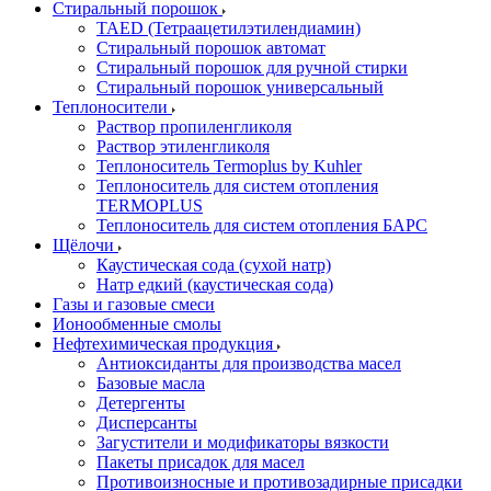
Стиральный порошок
TAED (Тетраацетилэтилендиамин)
Стиральный порошок автомат
Стиральный порошок для ручной стирки
Стиральный порошок универсальный
Теплоносители
Раствор пропиленгликоля
Раствор этиленгликоля
Теплоноситель Termoplus by Kuhler
Теплоноситель для систем отопления
TERMOPLUS
Теплоноситель для систем отопления БАРС
Щёлочи
Каустическая сода (сухой натр)
Натр едкий (каустическая сода)
Газы и газовые смеси
Ионообменные смолы
Нефтехимическая продукция
Антиоксиданты для производства масел
Базовые масла
Детергенты
Дисперсанты
Загустители и модификаторы вязкости
Пакеты присадок для масел
Противоизносные и противозадирные присадки