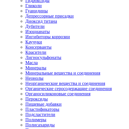
Гидроксиды
Гликоли
Гуанидины
Депрессорные присадки
Диоксид титана
Дубители
Изоцианаты
Ингибиторы коррозии
Каучуки
Консерванты
Красители
Лигносульфонаты
Масла
Минералы
Минеральные вещества и соединения
Неонолы
Неорганические вещества и соединения
Органические серосодержащие соединения
Органосиликоновые соединения
Пероксиды
Пищевые добавки
Пластификаторы
Подсластители
Полимеры
Полисахариды