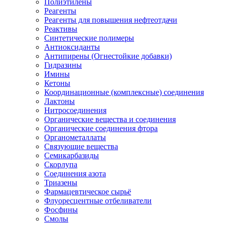
Полиэтилены
Реагенты
Реагенты для повышения нефтеотдачи
Реактивы
Синтетические полимеры
Антиоксиданты
Антипирены (Огнестойкие добавки)
Гидразины
Имины
Кетоны
Координационные (комплексные) соединения
Лактоны
Нитросоединения
Органические вещества и соединения
Органические соединения фтора
Органометаллаты
Связующие вещества
Семикарбазиды
Скорлупа
Соединения азота
Триазены
Фармацевтическое сырьё
Флуоресцентные отбеливатели
Фосфины
Смолы