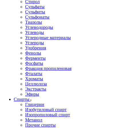
Стирол
Сульфаты
Сульфиты
Сульфонаты
Тиазолы
Углеводороды
Углеводы
Углеродные материалы
Углероды
Удобрения
Фенолы
Ферменты
Фосфаты
Фракция пропиленовая
Фталаты
Хроматы
Целлюлоза
Экстракты
Эфиры
Спирты
Глицерин
Изобутиловый спирт
Изопропиловый спирт
Метанол
Прочие спирты