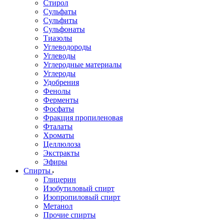
Стирол
Сульфаты
Сульфиты
Сульфонаты
Тиазолы
Углеводороды
Углеводы
Углеродные материалы
Углероды
Удобрения
Фенолы
Ферменты
Фосфаты
Фракция пропиленовая
Фталаты
Хроматы
Целлюлоза
Экстракты
Эфиры
Спирты
Глицерин
Изобутиловый спирт
Изопропиловый спирт
Метанол
Прочие спирты