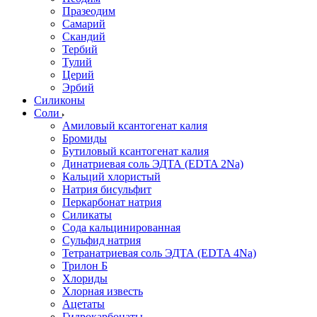
Празеодим
Самарий
Скандий
Тербий
Тулий
Церий
Эрбий
Силиконы
Соли
Амиловый ксантогенат калия
Бромиды
Бутиловый ксантогенат калия
Динатриевая соль ЭДТА (EDTA 2Na)
Кальций хлористый
Натрия бисульфит
Перкарбонат натрия
Силикаты
Сода кальцинированная
Сульфид натрия
Тетранатриевая соль ЭДТА (EDTA 4Na)
Трилон Б
Хлориды
Хлорная известь
Ацетаты
Гидрокарбонаты