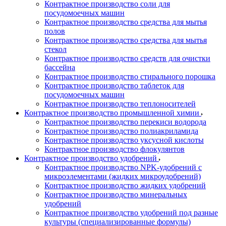
Контрактное производство соли для
посудомоечных машин
Контрактное производство средства для мытья
полов
Контрактное производство средства для мытья
стекол
Контрактное производство средств для очистки
бассейна
Контрактное производство стирального порошка
Контрактное производство таблеток для
посудомоечных машин
Контрактное производство теплоносителей
Контрактное производство промышленной химии
Контрактное производство перекиси водорода
Контрактное производство полиакриламида
Контрактное производство уксусной кислоты
Контрактное производство флокулянтов
Контрактное производство удобрений
Контрактное производство NPK-удобрений с
микроэлементами (жидких микроудобрений)
Контрактное производство жидких удобрений
Контрактное производство минеральных
удобрений
Контрактное производство удобрений под разные
культуры (специализированные формулы)