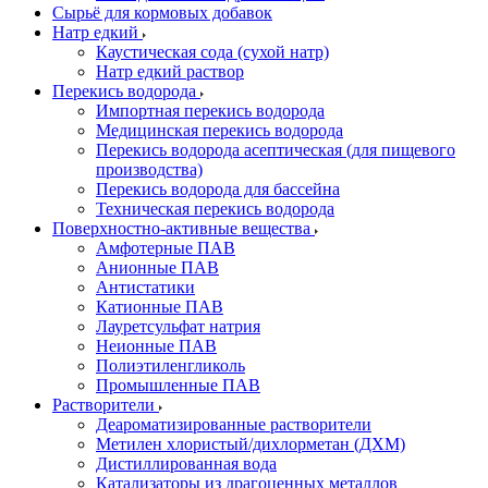
Сырьё для кормовых добавок
Натр едкий
Каустическая сода (сухой натр)
Натр едкий раствор
Перекись водорода
Импортная перекись водорода
Медицинская перекись водорода
Перекись водорода асептическая (для пищевого
производства)
Перекись водорода для бассейна
Техническая перекись водорода
Поверхностно-активные вещества
Амфотерные ПАВ
Анионные ПАВ
Антистатики
Катионные ПАВ
Лауретсульфат натрия
Неионные ПАВ
Полиэтиленгликоль
Промышленные ПАВ
Растворители
Деароматизированные растворители
Метилен хлористый/дихлорметан (ДХМ)
Дистиллированная вода
Катализаторы из драгоценных металлов