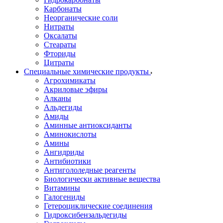
Карбонаты
Неорганические соли
Нитраты
Оксалаты
Стеараты
Фториды
Цитраты
Специальные химические продукты
Агрохимикаты
Акриловые эфиры
Алканы
Альдегиды
Амиды
Аминные антиоксиданты
Аминокислоты
Амины
Ангидриды
Антибиотики
Антигололедные реагенты
Биологически активные вещества
Витамины
Галогениды
Гетероциклические соединения
Гидроксибензальдегиды