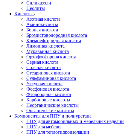
Силиказоли
Цеолиты
Кислоты
Азотная кислота
Аминокислоты
Борная кислота
Бромистоводородная кислота
Кремнефторидная кислота
Лимонная кислота
Муравьиная кислота
Ортофосфорная кислота
Серная кислота
Соляная кислота
Стеариновая кислота
Сульфаминовая кислота
Уксусная кислота
Фосфоновая кислота
Фтороборная кислота
Карбоновые кислоты
Неорганические кислоты
Органические кислоты
Компоненты для ППУ и полиуретана
ППУ для автомобильных и мебельных изделий
ППУ для мебели
ППУ для теплогидроизоляции