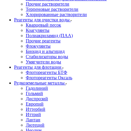
Прочие растворители
Терпеновые растворители
Хлорированные растворители
Реагенты для очистки воды
Кварцевый песок
Коагулянты
Полиакриламид (ПАА)
Прочие реагенты
Флокулянты
Биоцид и альгицид
Стабилизаторы воды
Умягчители воды
Реагенты для флотации
Флотореагенты БТФ
Флотореагенты Оксаль
Редкоземельные металлы
Гадолиний
Гольмий
Диспрозий
Европий
Иттербий
Иттрий
Лантан
Лютеций
Неодим