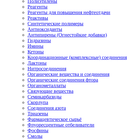
Полиэтилены
Реагенты
Реагенты для повышения нефтеотдачи
Реактивы
Синтетические полимеры
Антиоксиданты
Антипирены (Огнестойкие добавки)
Гидразины
Имины
Кетоны
Координационные (комплексные) соединения
Лактоны
Нитросоединения
Органические вещества и соединения
Органические соединения фтора
Органометаллаты
Связующие вещества
Семикарбазиды
Скорлупа
Соединения азота
Триазены
Фармацевтическое сырьё
Флуоресцентные отбеливатели
Фосфины
Смолы