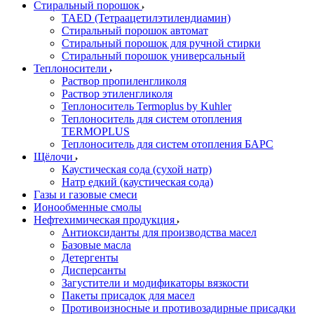
Стиральный порошок
TAED (Тетраацетилэтилендиамин)
Стиральный порошок автомат
Стиральный порошок для ручной стирки
Стиральный порошок универсальный
Теплоносители
Раствор пропиленгликоля
Раствор этиленгликоля
Теплоноситель Termoplus by Kuhler
Теплоноситель для систем отопления
TERMOPLUS
Теплоноситель для систем отопления БАРС
Щёлочи
Каустическая сода (сухой натр)
Натр едкий (каустическая сода)
Газы и газовые смеси
Ионообменные смолы
Нефтехимическая продукция
Антиоксиданты для производства масел
Базовые масла
Детергенты
Дисперсанты
Загустители и модификаторы вязкости
Пакеты присадок для масел
Противоизносные и противозадирные присадки