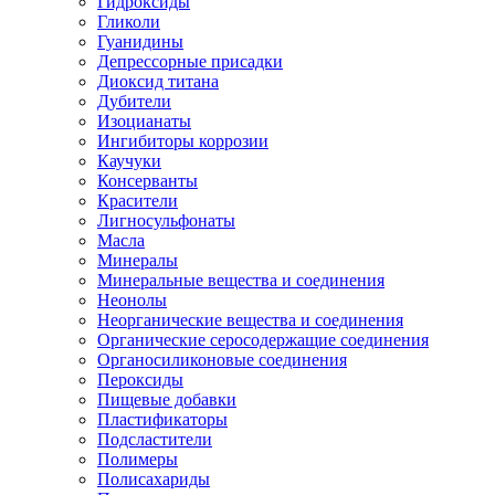
Гидроксиды
Гликоли
Гуанидины
Депрессорные присадки
Диоксид титана
Дубители
Изоцианаты
Ингибиторы коррозии
Каучуки
Консерванты
Красители
Лигносульфонаты
Масла
Минералы
Минеральные вещества и соединения
Неонолы
Неорганические вещества и соединения
Органические серосодержащие соединения
Органосиликоновые соединения
Пероксиды
Пищевые добавки
Пластификаторы
Подсластители
Полимеры
Полисахариды