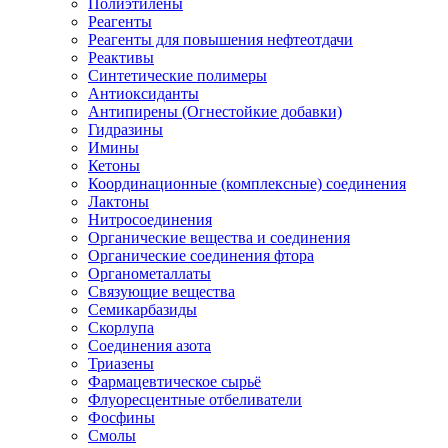
Полиэтилены
Реагенты
Реагенты для повышения нефтеотдачи
Реактивы
Синтетические полимеры
Антиоксиданты
Антипирены (Огнестойкие добавки)
Гидразины
Имины
Кетоны
Координационные (комплексные) соединения
Лактоны
Нитросоединения
Органические вещества и соединения
Органические соединения фтора
Органометаллаты
Связующие вещества
Семикарбазиды
Скорлупа
Соединения азота
Триазены
Фармацевтическое сырьё
Флуоресцентные отбеливатели
Фосфины
Смолы