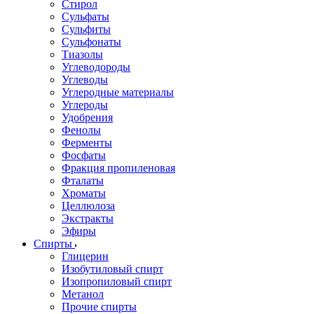
Стирол
Сульфаты
Сульфиты
Сульфонаты
Тиазолы
Углеводороды
Углеводы
Углеродные материалы
Углероды
Удобрения
Фенолы
Ферменты
Фосфаты
Фракция пропиленовая
Фталаты
Хроматы
Целлюлоза
Экстракты
Эфиры
Спирты
Глицерин
Изобутиловый спирт
Изопропиловый спирт
Метанол
Прочие спирты