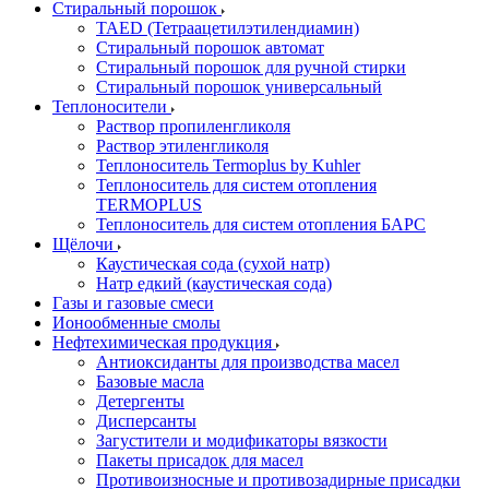
Стиральный порошок
TAED (Тетраацетилэтилендиамин)
Стиральный порошок автомат
Стиральный порошок для ручной стирки
Стиральный порошок универсальный
Теплоносители
Раствор пропиленгликоля
Раствор этиленгликоля
Теплоноситель Termoplus by Kuhler
Теплоноситель для систем отопления
TERMOPLUS
Теплоноситель для систем отопления БАРС
Щёлочи
Каустическая сода (сухой натр)
Натр едкий (каустическая сода)
Газы и газовые смеси
Ионообменные смолы
Нефтехимическая продукция
Антиоксиданты для производства масел
Базовые масла
Детергенты
Дисперсанты
Загустители и модификаторы вязкости
Пакеты присадок для масел
Противоизносные и противозадирные присадки