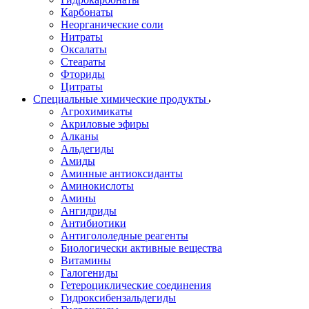
Карбонаты
Неорганические соли
Нитраты
Оксалаты
Стеараты
Фториды
Цитраты
Специальные химические продукты
Агрохимикаты
Акриловые эфиры
Алканы
Альдегиды
Амиды
Аминные антиоксиданты
Аминокислоты
Амины
Ангидриды
Антибиотики
Антигололедные реагенты
Биологически активные вещества
Витамины
Галогениды
Гетероциклические соединения
Гидроксибензальдегиды