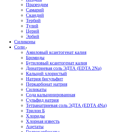
Празеодим
Самарий
Скандий
Тербий
Тулий
Церий
Эрбий
Силиконы
Соли
Амиловый ксантогенат калия
Бромиды
Бутиловый ксантогенат калия
Динатриевая соль ЭДТА (EDTA 2Na)
Кальций хлористый
Натрия бисульфит
Перкарбонат натрия
Силикаты
Сода кальцинированная
Сульфид натрия
Тетранатриевая соль ЭДТА (EDTA 4Na)
Трилон Б
Хлориды
Хлорная известь
Ацетаты
Гидрокарбонаты