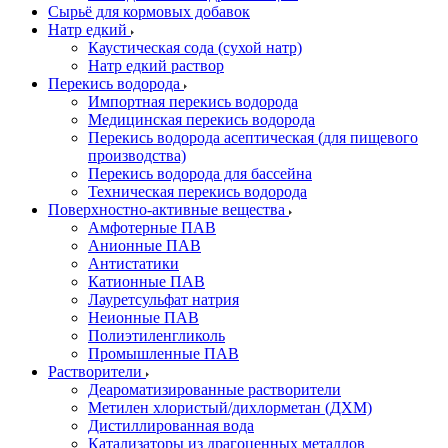
Сырьё для кормовых добавок
Натр едкий
Каустическая сода (сухой натр)
Натр едкий раствор
Перекись водорода
Импортная перекись водорода
Медицинская перекись водорода
Перекись водорода асептическая (для пищевого
производства)
Перекись водорода для бассейна
Техническая перекись водорода
Поверхностно-активные вещества
Амфотерные ПАВ
Анионные ПАВ
Антистатики
Катионные ПАВ
Лауретсульфат натрия
Неионные ПАВ
Полиэтиленгликоль
Промышленные ПАВ
Растворители
Деароматизированные растворители
Метилен хлористый/дихлорметан (ДХМ)
Дистиллированная вода
Катализаторы из драгоценных металлов