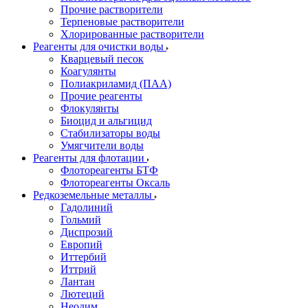
Прочие растворители
Терпеновые растворители
Хлорированные растворители
Реагенты для очистки воды
Кварцевый песок
Коагулянты
Полиакриламид (ПАА)
Прочие реагенты
Флокулянты
Биоцид и альгицид
Стабилизаторы воды
Умягчители воды
Реагенты для флотации
Флотореагенты БТФ
Флотореагенты Оксаль
Редкоземельные металлы
Гадолиний
Гольмий
Диспрозий
Европий
Иттербий
Иттрий
Лантан
Лютеций
Неодим