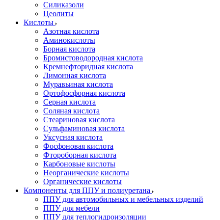
Силиказоли
Цеолиты
Кислоты
Азотная кислота
Аминокислоты
Борная кислота
Бромистоводородная кислота
Кремнефторидная кислота
Лимонная кислота
Муравьиная кислота
Ортофосфорная кислота
Серная кислота
Соляная кислота
Стеариновая кислота
Сульфаминовая кислота
Уксусная кислота
Фосфоновая кислота
Фтороборная кислота
Карбоновые кислоты
Неорганические кислоты
Органические кислоты
Компоненты для ППУ и полиуретана
ППУ для автомобильных и мебельных изделий
ППУ для мебели
ППУ для теплогидроизоляции