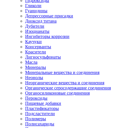
Гидроксиды
Гликоли
Гуанидины
Депрессорные присадки
Диоксид титана
Дубители
Изоцианаты
Ингибиторы коррозии
Каучуки
Консерванты
Красители
Лигносульфонаты
Масла
Минералы
Минеральные вещества и соединения
Неонолы
Неорганические вещества и соединения
Органические серосодержащие соединения
Органосиликоновые соединения
Пероксиды
Пищевые добавки
Пластификаторы
Подсластители
Полимеры
Полисахариды