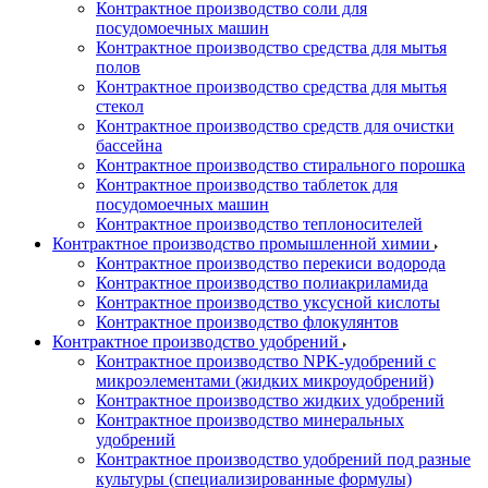
Контрактное производство соли для
посудомоечных машин
Контрактное производство средства для мытья
полов
Контрактное производство средства для мытья
стекол
Контрактное производство средств для очистки
бассейна
Контрактное производство стирального порошка
Контрактное производство таблеток для
посудомоечных машин
Контрактное производство теплоносителей
Контрактное производство промышленной химии
Контрактное производство перекиси водорода
Контрактное производство полиакриламида
Контрактное производство уксусной кислоты
Контрактное производство флокулянтов
Контрактное производство удобрений
Контрактное производство NPK-удобрений с
микроэлементами (жидких микроудобрений)
Контрактное производство жидких удобрений
Контрактное производство минеральных
удобрений
Контрактное производство удобрений под разные
культуры (специализированные формулы)