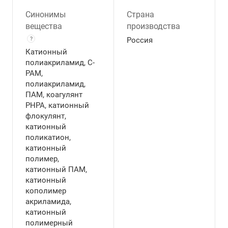
Синонимы
Страна
вещества
производства
?
Россия
Катионный
полиакриламид, C-
PAM,
полиакриламид,
ПАМ, коагулянт
PHPA, катионный
флокулянт,
катионный
поликатион,
катионный
полимер,
катионный ПАМ,
катионный
кополимер
акриламида,
катионный
полимерный