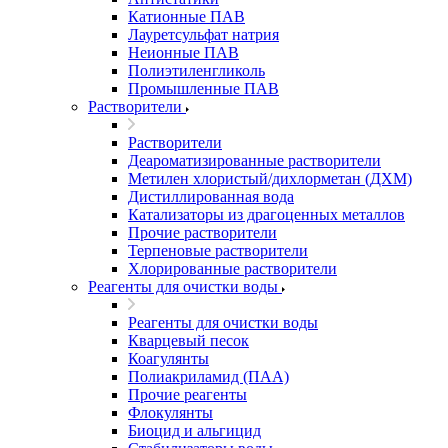
Катионные ПАВ
Лауретсульфат натрия
Неионные ПАВ
Полиэтиленгликоль
Промышленные ПАВ
Растворители
Растворители
Деароматизированные растворители
Метилен хлористый/дихлорметан (ДХМ)
Дистиллированная вода
Катализаторы из драгоценных металлов
Прочие растворители
Терпеновые растворители
Хлорированные растворители
Реагенты для очистки воды
Реагенты для очистки воды
Кварцевый песок
Коагулянты
Полиакриламид (ПАА)
Прочие реагенты
Флокулянты
Биоцид и альгицид