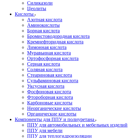
Силиказоли
Цеолиты
Кислоты
Азотная кислота
Аминокислоты
Борная кислота
Бромистоводородная кислота
Кремнефторидная кислота
Лимонная кислота
Муравьиная кислота
Ортофосфорная кислота
Серная кислота
Соляная кислота
Стеариновая кислота
Сульфаминовая кислота
Уксусная кислота
Фосфоновая кислота
Фтороборная кислота
Карбоновые кислоты
Неорганические кислоты
Органические кислоты
Компоненты для ППУ и полиуретана
ППУ для автомобильных и мебельных изделий
ППУ для мебели
ППУ для теплогидроизоляции