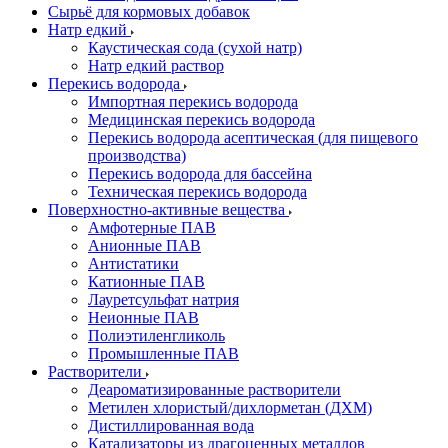
Сырьё для кормовых добавок
Натр едкий
Каустическая сода (сухой натр)
Натр едкий раствор
Перекись водорода
Импортная перекись водорода
Медицинская перекись водорода
Перекись водорода асептическая (для пищевого
производства)
Перекись водорода для бассейна
Техническая перекись водорода
Поверхностно-активные вещества
Амфотерные ПАВ
Анионные ПАВ
Антистатики
Катионные ПАВ
Лауретсульфат натрия
Неионные ПАВ
Полиэтиленгликоль
Промышленные ПАВ
Растворители
Деароматизированные растворители
Метилен хлористый/дихлорметан (ДХМ)
Дистиллированная вода
Катализаторы из драгоценных металлов