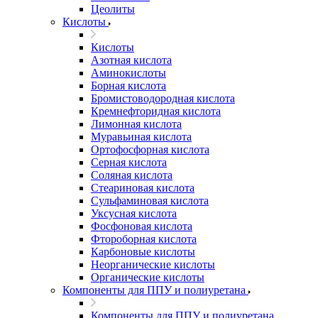
Цеолиты
Кислоты
Кислоты
Азотная кислота
Аминокислоты
Борная кислота
Бромистоводородная кислота
Кремнефторидная кислота
Лимонная кислота
Муравьиная кислота
Ортофосфорная кислота
Серная кислота
Соляная кислота
Стеариновая кислота
Сульфаминовая кислота
Уксусная кислота
Фосфоновая кислота
Фтороборная кислота
Карбоновые кислоты
Неорганические кислоты
Органические кислоты
Компоненты для ППУ и полиуретана
Компоненты для ППУ и полиуретана