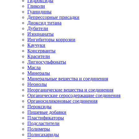
Гидроксиды
Гликоли
Гуанидины
Депрессорные присадки
Диоксид титана
Дубители
Изоцианаты
Ингибиторы коррозии
Каучуки
Консерванты
Красители
Лигносульфонаты
Масла
Минералы
Минеральные вещества и соединения
Неонолы
Неорганические вещества и соединения
Органические серосодержащие соединения
Органосиликоновые соединения
Пероксиды
Пищевые добавки
Пластификаторы
Подсластители
Полимеры
Полисахариды