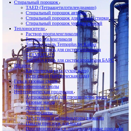
Стиральный порошок
TAED (Тетраацетилэтилендиамин)
Стиральный порошок автомат
Стиральный порошок для ручной стирки
Стиральный порошок универсальный
Теплоносители
Раствор пропиленгликоля
Раствор этиленгликоля
Теплоноситель Termoplus by Kuhler
Теплоноситель для систем отопления
TERMOPLUS
Теплоноситель для систем отопления БАРС
Щёлочи
Каустическая сода (сухой натр)
Натр едкий (каустическая сода)
Газы и газовые смеси
Ионообменные смолы
Нефтехимическая продукция
Антиоксиданты для производства масел
Базовые масла
Детергенты
Дисперсанты
Загустители и модификаторы вязкости
Пакеты присадок для масел
Противоизносные и противозадирные присадки