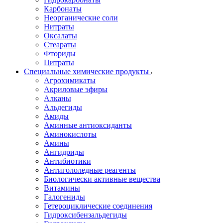
Карбонаты
Неорганические соли
Нитраты
Оксалаты
Стеараты
Фториды
Цитраты
Специальные химические продукты
Агрохимикаты
Акриловые эфиры
Алканы
Альдегиды
Амиды
Аминные антиоксиданты
Аминокислоты
Амины
Ангидриды
Антибиотики
Антигололедные реагенты
Биологически активные вещества
Витамины
Галогениды
Гетероциклические соединения
Гидроксибензальдегиды