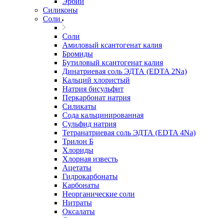
Эрбий
Силиконы
Соли
Соли
Амиловый ксантогенат калия
Бромиды
Бутиловый ксантогенат калия
Динатриевая соль ЭДТА (EDTA 2Na)
Кальций хлористый
Натрия бисульфит
Перкарбонат натрия
Силикаты
Сода кальцинированная
Сульфид натрия
Тетранатриевая соль ЭДТА (EDTA 4Na)
Трилон Б
Хлориды
Хлорная известь
Ацетаты
Гидрокарбонаты
Карбонаты
Неорганические соли
Нитраты
Оксалаты