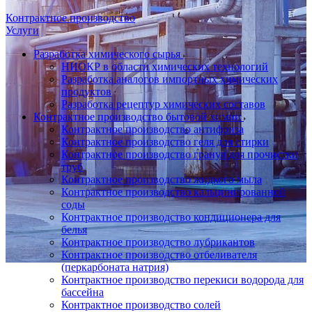
Контрактное производство
Услуги
Разработка химического сырья
НИОКР в области химических технологий
Разработка аналогов импортных химических
продуктов
Разработка рецептур химических составов
Контрактное производство бытовой химии
Контрактное производство антифриза
Контрактное производство геля для стирки
Контрактное производство гранул для прочистки
труб
Контрактное производство жидкого мыла
Контрактное производство кальцинированной
соды
Контрактное производство кондиционера для
белья
Контрактное производство лубрикантов
Контрактное производство отбеливателя
(перкарбоната натрия)
Контрактное производство перекиси водорода для
бассейна
Контрактное производство солей