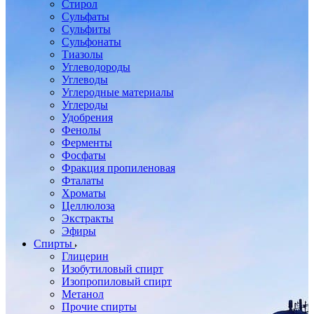
Стирол
Сульфаты
Сульфиты
Сульфонаты
Тиазолы
Углеводороды
Углеводы
Углеродные материалы
Углероды
Удобрения
Фенолы
Ферменты
Фосфаты
Фракция пропиленовая
Фталаты
Хроматы
Целлюлоза
Экстракты
Эфиры
Спирты
Глицерин
Изобутиловый спирт
Изопропиловый спирт
Метанол
Прочие спирты