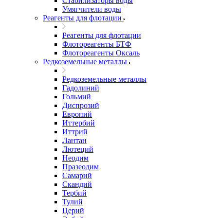
Стабилизаторы воды
Умягчители воды
Реагенты для флотации
Реагенты для флотации
Флотореагенты БТФ
Флотореагенты Оксаль
Редкоземельные металлы
Редкоземельные металлы
Гадолиний
Гольмий
Диспрозий
Европий
Иттербий
Иттрий
Лантан
Лютеций
Неодим
Празеодим
Самарий
Скандий
Тербий
Тулий
Церий