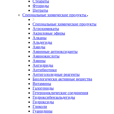
Стеараты
Фториды
Цитраты
Специальные химические продукты
Специальные химические продукты
Агрохимикаты
Акриловые эфиры
Алканы
Альдегиды
Амиды
Аминные антиоксиданты
Аминокислоты
Амины
Ангидриды
Антибиотики
Антигололедные реагенты
Биологически активные вещества
Витамины
Галогениды
Гетероциклические соединения
Гидроксибензальдегиды
Гидроксиды
Гликоли
Гуанидины