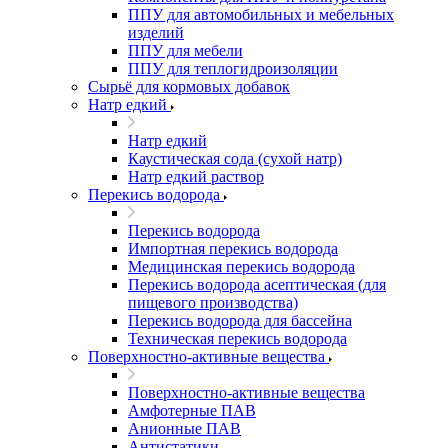
ППУ для автомобильных и мебельных
изделий
ППУ для мебели
ППУ для теплогидроизоляции
Сырьё для кормовых добавок
Натр едкий
Натр едкий
Каустическая сода (сухой натр)
Натр едкий раствор
Перекись водорода
Перекись водорода
Импортная перекись водорода
Медицинская перекись водорода
Перекись водорода асептическая (для
пищевого производства)
Перекись водорода для бассейна
Техническая перекись водорода
Поверхностно-активные вещества
Поверхностно-активные вещества
Амфотерные ПАВ
Анионные ПАВ
Антистатики