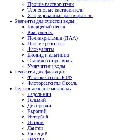
Прочие растворители
Терпеновые растворители
Хлорированные растворители
Реагенты для очистки воды
Кварцевый песок
Коагулянты
Полиакриламид (ПАА)
Прочие реагенты
Флокулянты
Биоцид и альгицид
Стабилизаторы воды
Умягчители воды
Реагенты для флотации
Флотореагенты БТФ
Флотореагенты Оксаль
Редкоземельные металлы
Гадолиний
Гольмий
Диспрозий
Европий
Иттербий
Иттрий
Лантан
Лютеций
Неодим