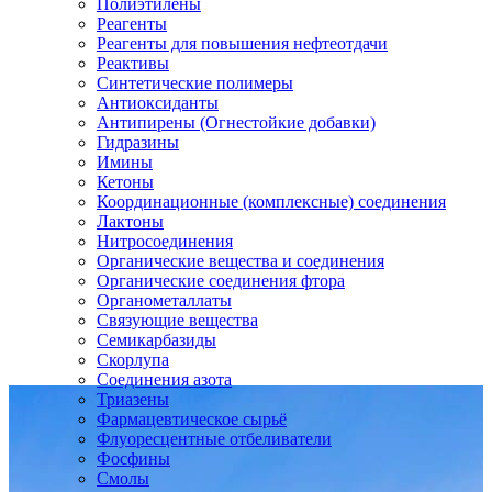
Полиэтилены
Реагенты
Реагенты для повышения нефтеотдачи
Реактивы
Синтетические полимеры
Антиоксиданты
Антипирены (Огнестойкие добавки)
Гидразины
Имины
Кетоны
Координационные (комплексные) соединения
Лактоны
Нитросоединения
Органические вещества и соединения
Органические соединения фтора
Органометаллаты
Связующие вещества
Семикарбазиды
Скорлупа
Соединения азота
Триазены
Фармацевтическое сырьё
Флуоресцентные отбеливатели
Фосфины
Смолы