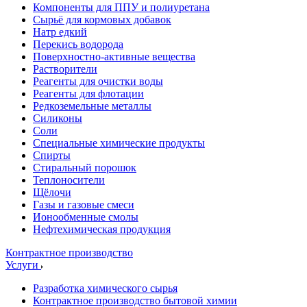
Компоненты для ППУ и полиуретана
Сырьё для кормовых добавок
Натр едкий
Перекись водорода
Поверхностно-активные вещества
Растворители
Реагенты для очистки воды
Реагенты для флотации
Редкоземельные металлы
Силиконы
Соли
Специальные химические продукты
Спирты
Стиральный порошок
Теплоносители
Щёлочи
Газы и газовые смеси
Ионообменные смолы
Нефтехимическая продукция
Контрактное производство
Услуги
Разработка химического сырья
Контрактное производство бытовой химии