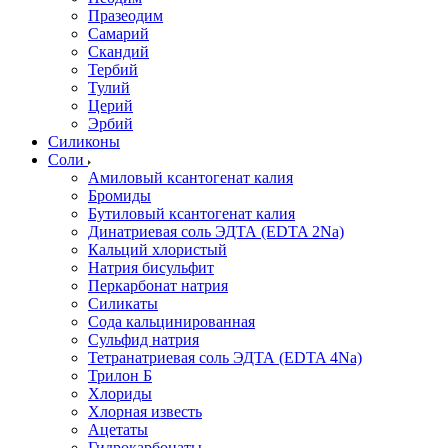
Празеодим
Самарий
Скандий
Тербий
Тулий
Церий
Эрбий
Силиконы
Соли
Амиловый ксантогенат калия
Бромиды
Бутиловый ксантогенат калия
Динатриевая соль ЭДТА (EDTA 2Na)
Кальций хлористый
Натрия бисульфит
Перкарбонат натрия
Силикаты
Сода кальцинированная
Сульфид натрия
Тетранатриевая соль ЭДТА (EDTA 4Na)
Трилон Б
Хлориды
Хлорная известь
Ацетаты
Гидрокарбонаты