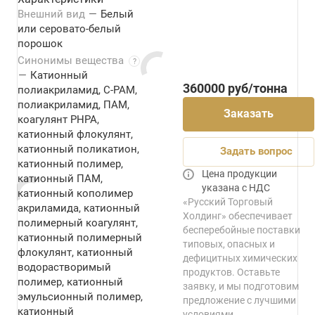
Внешний вид
—
Белый
или серовато-белый
порошок
Синонимы вещества
?
—
Катионный
360000
руб
/тонна
полиакриламид, C-PAM,
полиакриламид, ПАМ,
Заказать
коагулянт PHPA,
катионный флокулянт,
катионный поликатион,
Задать вопрос
катионный полимер,
Цена продукции
катионный ПАМ,
указана с НДС
катионный кополимер
«Русский Торговый
акриламида, катионный
Холдинг» обеспечивает
полимерный коагулянт,
бесперебойные поставки
катионный полимерный
типовых, опасных и
флокулянт, катионный
дефицитных химических
водорастворимый
продуктов. Оставьте
полимер, катионный
заявку, и мы подготовим
эмульсионный полимер,
предложение с лучшими
катионный
условиями.