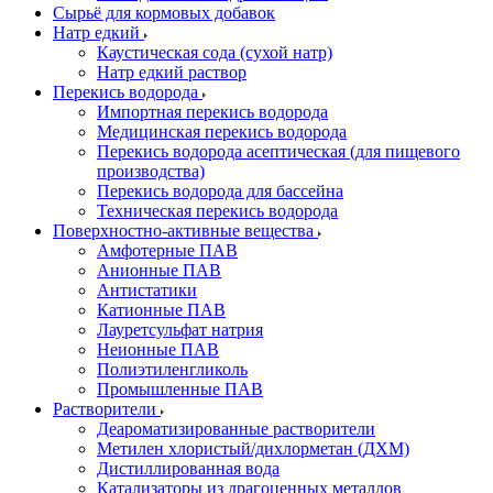
Сырьё для кормовых добавок
Натр едкий
Каустическая сода (сухой натр)
Натр едкий раствор
Перекись водорода
Импортная перекись водорода
Медицинская перекись водорода
Перекись водорода асептическая (для пищевого
производства)
Перекись водорода для бассейна
Техническая перекись водорода
Поверхностно-активные вещества
Амфотерные ПАВ
Анионные ПАВ
Антистатики
Катионные ПАВ
Лауретсульфат натрия
Неионные ПАВ
Полиэтиленгликоль
Промышленные ПАВ
Растворители
Деароматизированные растворители
Метилен хлористый/дихлорметан (ДХМ)
Дистиллированная вода
Катализаторы из драгоценных металлов