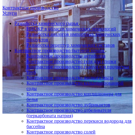
Контрактное производство
Услуги
Разработка химического сырья
НИОКР в области химических технологий
Разработка аналогов импортных химических
продуктов
Разработка рецептур химических составов
Контрактное производство бытовой химии
Контрактное производство антифриза
Контрактное производство геля для стирки
Контрактное производство гранул для прочистки
труб
Контрактное производство жидкого мыла
Контрактное производство кальцинированной
соды
Контрактное производство кондиционера для
белья
Контрактное производство лубрикантов
Контрактное производство отбеливателя
(перкарбоната натрия)
Контрактное производство перекиси водорода для
бассейна
Контрактное производство солей