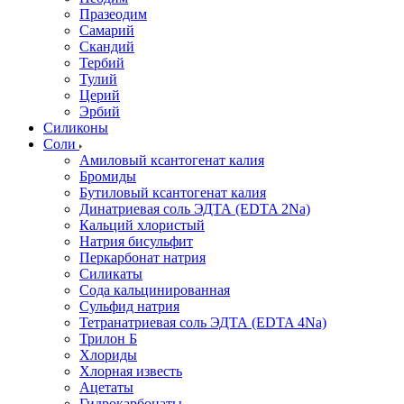
Празеодим
Самарий
Скандий
Тербий
Тулий
Церий
Эрбий
Силиконы
Соли
Амиловый ксантогенат калия
Бромиды
Бутиловый ксантогенат калия
Динатриевая соль ЭДТА (EDTA 2Na)
Кальций хлористый
Натрия бисульфит
Перкарбонат натрия
Силикаты
Сода кальцинированная
Сульфид натрия
Тетранатриевая соль ЭДТА (EDTA 4Na)
Трилон Б
Хлориды
Хлорная известь
Ацетаты
Гидрокарбонаты