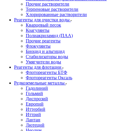
Прочие растворители
Терпеновые растворители
Хлорированные растворители
Реагенты для очистки воды
Кварцевый песок
Коагулянты
Полиакриламид (ПАА)
Прочие реагенты
Флокулянты
Биоцид и альгицид
Стабилизаторы воды
Умягчители воды
Реагенты для флотации
Флотореагенты БТФ
Флотореагенты Оксаль
Редкоземельные металлы
Гадолиний
Гольмий
Диспрозий
Европий
Иттербий
Иттрий
Лантан
Лютеций
Неодим