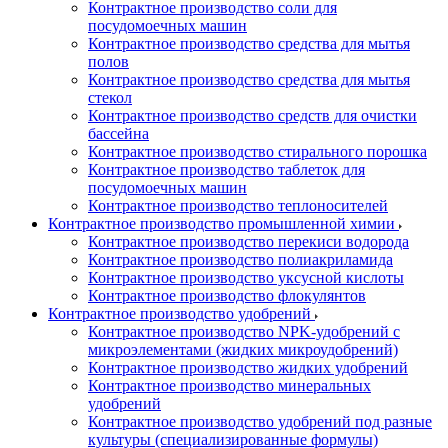
Контрактное производство соли для
посудомоечных машин
Контрактное производство средства для мытья
полов
Контрактное производство средства для мытья
стекол
Контрактное производство средств для очистки
бассейна
Контрактное производство стирального порошка
Контрактное производство таблеток для
посудомоечных машин
Контрактное производство теплоносителей
Контрактное производство промышленной химии
Контрактное производство перекиси водорода
Контрактное производство полиакриламида
Контрактное производство уксусной кислоты
Контрактное производство флокулянтов
Контрактное производство удобрений
Контрактное производство NPK-удобрений с
микроэлементами (жидких микроудобрений)
Контрактное производство жидких удобрений
Контрактное производство минеральных
удобрений
Контрактное производство удобрений под разные
культуры (специализированные формулы)