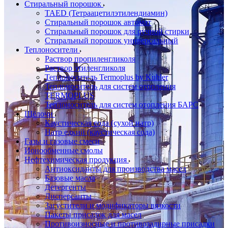
Стиральный порошок
TAED (Тетраацетилэтилендиамин)
Стиральный порошок автомат
Стиральный порошок для ручной стирки
Стиральный порошок универсальный
Теплоносители
Раствор пропиленгликоля
Раствор этиленгликоля
Теплоноситель Termoplus by Kuhler
Теплоноситель для систем отопления
TERMOPLUS
Теплоноситель для систем отопления БАРС
Щёлочи
Каустическая сода (сухой натр)
Натр едкий (каустическая сода)
Газы и газовые смеси
Ионообменные смолы
Нефтехимическая продукция
Антиоксиданты для производства масел
Базовые масла
Детергенты
Дисперсанты
Загустители и модификаторы вязкости
Пакеты присадок для масел
Противоизносные и противозадирные присадки