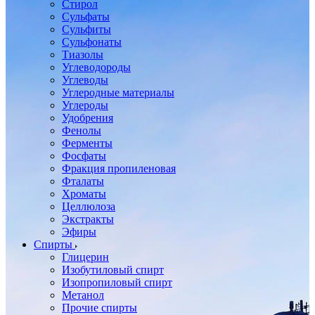
Стирол
Сульфаты
Сульфиты
Сульфонаты
Тиазолы
Углеводороды
Углеводы
Углеродные материалы
Углероды
Удобрения
Фенолы
Ферменты
Фосфаты
Фракция пропиленовая
Фталаты
Хроматы
Целлюлоза
Экстракты
Эфиры
Спирты
Глицерин
Изобутиловый спирт
Изопропиловый спирт
Метанол
Прочие спирты