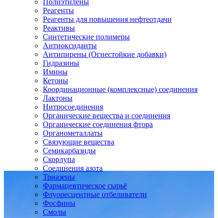
Полиэтилены
Реагенты
Реагенты для повышения нефтеотдачи
Реактивы
Синтетические полимеры
Антиоксиданты
Антипирены (Огнестойкие добавки)
Гидразины
Имины
Кетоны
Координационные (комплексные) соединения
Лактоны
Нитросоединения
Органические вещества и соединения
Органические соединения фтора
Органометаллаты
Связующие вещества
Семикарбазиды
Скорлупа
Соединения азота
Триазены
Фармацевтическое сырьё
Флуоресцентные отбеливатели
Фосфины
Смолы