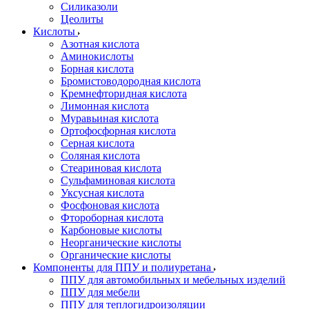
Силиказоли
Цеолиты
Кислоты
Азотная кислота
Аминокислоты
Борная кислота
Бромистоводородная кислота
Кремнефторидная кислота
Лимонная кислота
Муравьиная кислота
Ортофосфорная кислота
Серная кислота
Соляная кислота
Стеариновая кислота
Сульфаминовая кислота
Уксусная кислота
Фосфоновая кислота
Фтороборная кислота
Карбоновые кислоты
Неорганические кислоты
Органические кислоты
Компоненты для ППУ и полиуретана
ППУ для автомобильных и мебельных изделий
ППУ для мебели
ППУ для теплогидроизоляции