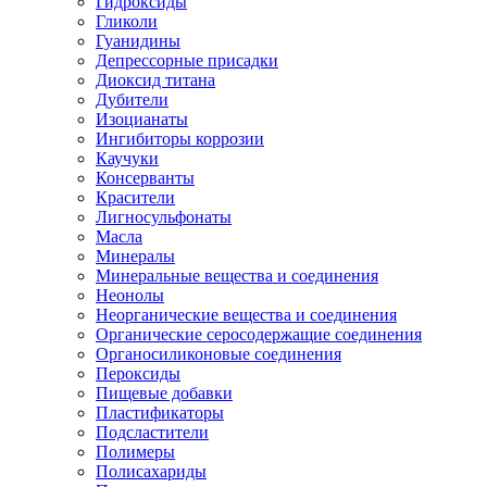
Гидроксиды
Гликоли
Гуанидины
Депрессорные присадки
Диоксид титана
Дубители
Изоцианаты
Ингибиторы коррозии
Каучуки
Консерванты
Красители
Лигносульфонаты
Масла
Минералы
Минеральные вещества и соединения
Неонолы
Неорганические вещества и соединения
Органические серосодержащие соединения
Органосиликоновые соединения
Пероксиды
Пищевые добавки
Пластификаторы
Подсластители
Полимеры
Полисахариды