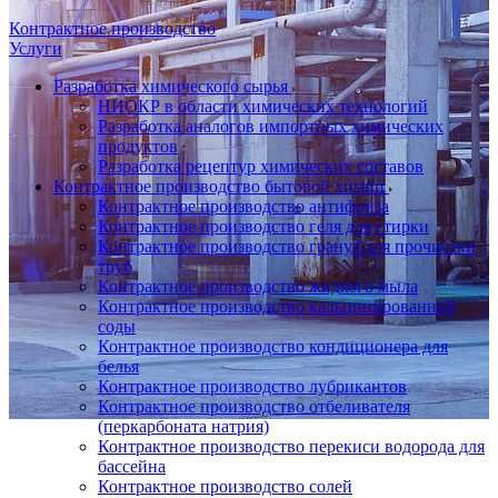
Контрактное производство
Услуги
Разработка химического сырья
НИОКР в области химических технологий
Разработка аналогов импортных химических
продуктов
Разработка рецептур химических составов
Контрактное производство бытовой химии
Контрактное производство антифриза
Контрактное производство геля для стирки
Контрактное производство гранул для прочистки
труб
Контрактное производство жидкого мыла
Контрактное производство кальцинированной
соды
Контрактное производство кондиционера для
белья
Контрактное производство лубрикантов
Контрактное производство отбеливателя
(перкарбоната натрия)
Контрактное производство перекиси водорода для
бассейна
Контрактное производство солей