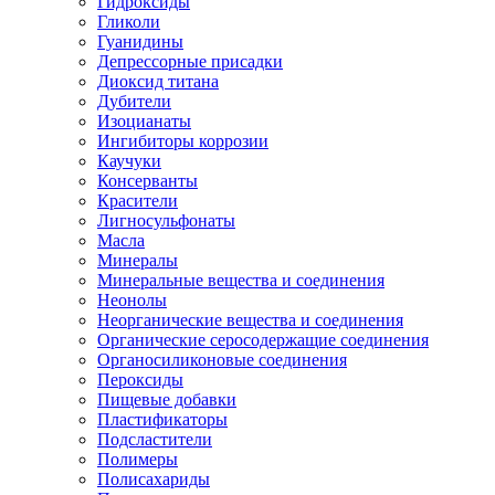
Гидроксиды
Гликоли
Гуанидины
Депрессорные присадки
Диоксид титана
Дубители
Изоцианаты
Ингибиторы коррозии
Каучуки
Консерванты
Красители
Лигносульфонаты
Масла
Минералы
Минеральные вещества и соединения
Неонолы
Неорганические вещества и соединения
Органические серосодержащие соединения
Органосиликоновые соединения
Пероксиды
Пищевые добавки
Пластификаторы
Подсластители
Полимеры
Полисахариды