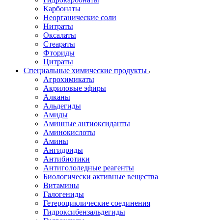
Карбонаты
Неорганические соли
Нитраты
Оксалаты
Стеараты
Фториды
Цитраты
Специальные химические продукты
Агрохимикаты
Акриловые эфиры
Алканы
Альдегиды
Амиды
Аминные антиоксиданты
Аминокислоты
Амины
Ангидриды
Антибиотики
Антигололедные реагенты
Биологически активные вещества
Витамины
Галогениды
Гетероциклические соединения
Гидроксибензальдегиды