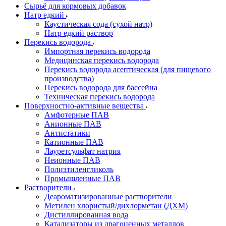
Сырьё для кормовых добавок
Натр едкий
Каустическая сода (сухой натр)
Натр едкий раствор
Перекись водорода
Импортная перекись водорода
Медицинская перекись водорода
Перекись водорода асептическая (для пищевого
производства)
Перекись водорода для бассейна
Техническая перекись водорода
Поверхностно-активные вещества
Амфотерные ПАВ
Анионные ПАВ
Антистатики
Катионные ПАВ
Лауретсульфат натрия
Неионные ПАВ
Полиэтиленгликоль
Промышленные ПАВ
Растворители
Деароматизированные растворители
Метилен хлористый/дихлорметан (ДХМ)
Дистиллированная вода
Катализаторы из драгоценных металлов