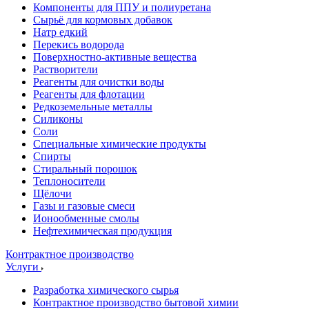
Компоненты для ППУ и полиуретана
Сырьё для кормовых добавок
Натр едкий
Перекись водорода
Поверхностно-активные вещества
Растворители
Реагенты для очистки воды
Реагенты для флотации
Редкоземельные металлы
Силиконы
Соли
Специальные химические продукты
Спирты
Стиральный порошок
Теплоносители
Щёлочи
Газы и газовые смеси
Ионообменные смолы
Нефтехимическая продукция
Контрактное производство
Услуги
Разработка химического сырья
Контрактное производство бытовой химии