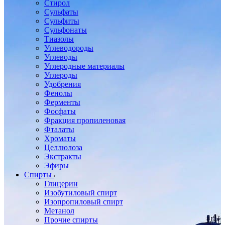
Стирол
Сульфаты
Сульфиты
Сульфонаты
Тиазолы
Углеводороды
Углеводы
Углеродные материалы
Углероды
Удобрения
Фенолы
Ферменты
Фосфаты
Фракция пропиленовая
Фталаты
Хроматы
Целлюлоза
Экстракты
Эфиры
Спирты
Глицерин
Изобутиловый спирт
Изопропиловый спирт
Метанол
Прочие спирты