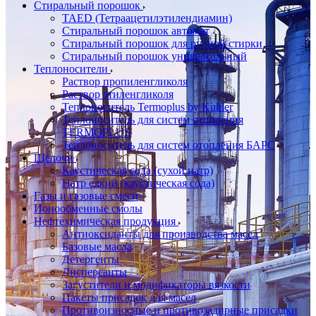
Стиральный порошок
TAED (Тетраацетилэтилендиамин)
Стиральный порошок автомат
Стиральный порошок для ручной стирки
Стиральный порошок универсальный
Теплоносители
Раствор пропиленгликоля
Раствор этиленгликоля
Теплоноситель Termoplus by Kuhler
Теплоноситель для систем отопления
TERMOPLUS
Теплоноситель для систем отопления БАРС
Щёлочи
Каустическая сода (сухой натр)
Натр едкий (каустическая сода)
Газы и газовые смеси
Ионообменные смолы
Нефтехимическая продукция
Антиоксиданты для производства масел
Базовые масла
Детергенты
Дисперсанты
Загустители и модификаторы вязкости
Пакеты присадок для масел
Противоизносные и противозадирные присадки