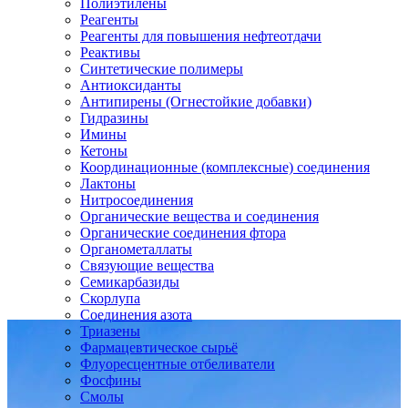
Полиэтилены
Реагенты
Реагенты для повышения нефтеотдачи
Реактивы
Синтетические полимеры
Антиоксиданты
Антипирены (Огнестойкие добавки)
Гидразины
Имины
Кетоны
Координационные (комплексные) соединения
Лактоны
Нитросоединения
Органические вещества и соединения
Органические соединения фтора
Органометаллаты
Связующие вещества
Семикарбазиды
Скорлупа
Соединения азота
Триазены
Фармацевтическое сырьё
Флуоресцентные отбеливатели
Фосфины
Смолы