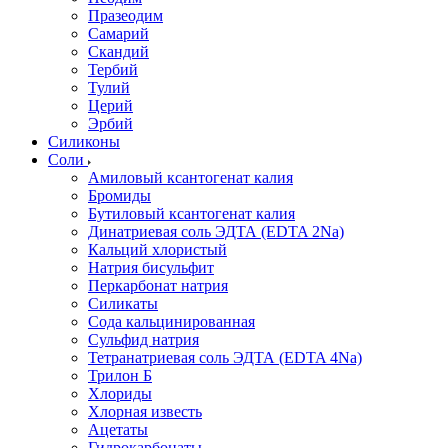
Празеодим
Самарий
Скандий
Тербий
Тулий
Церий
Эрбий
Силиконы
Соли
Амиловый ксантогенат калия
Бромиды
Бутиловый ксантогенат калия
Динатриевая соль ЭДТА (EDTA 2Na)
Кальций хлористый
Натрия бисульфит
Перкарбонат натрия
Силикаты
Сода кальцинированная
Сульфид натрия
Тетранатриевая соль ЭДТА (EDTA 4Na)
Трилон Б
Хлориды
Хлорная известь
Ацетаты
Гидрокарбонаты