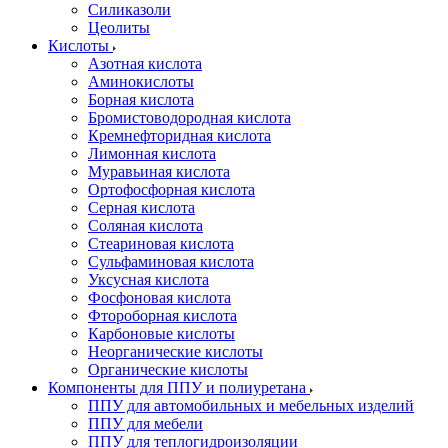
Силиказоли
Цеолиты
Кислоты
Азотная кислота
Аминокислоты
Борная кислота
Бромистоводородная кислота
Кремнефторидная кислота
Лимонная кислота
Муравьиная кислота
Ортофосфорная кислота
Серная кислота
Соляная кислота
Стеариновая кислота
Сульфаминовая кислота
Уксусная кислота
Фосфоновая кислота
Фтороборная кислота
Карбоновые кислоты
Неорганические кислоты
Органические кислоты
Компоненты для ППУ и полиуретана
ППУ для автомобильных и мебельных изделий
ППУ для мебели
ППУ для теплогидроизоляции