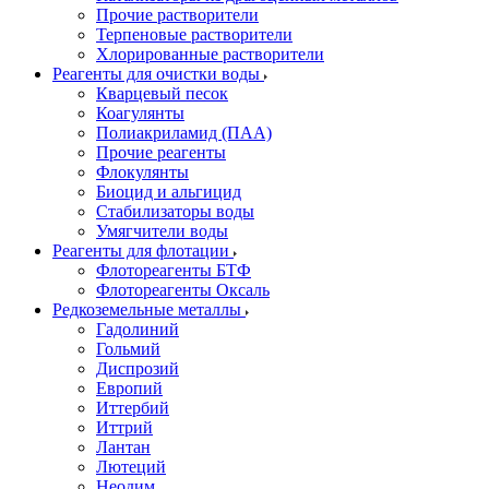
Прочие растворители
Терпеновые растворители
Хлорированные растворители
Реагенты для очистки воды
Кварцевый песок
Коагулянты
Полиакриламид (ПАА)
Прочие реагенты
Флокулянты
Биоцид и альгицид
Стабилизаторы воды
Умягчители воды
Реагенты для флотации
Флотореагенты БТФ
Флотореагенты Оксаль
Редкоземельные металлы
Гадолиний
Гольмий
Диспрозий
Европий
Иттербий
Иттрий
Лантан
Лютеций
Неодим