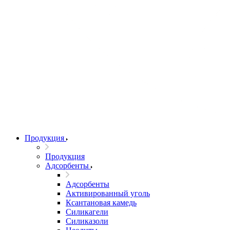
Продукция
Продукция
Адсорбенты
Адсорбенты
Активированный уголь
Ксантановая камедь
Силикагели
Силиказоли