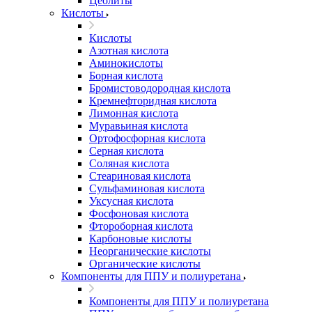
Цеолиты
Кислоты
Кислоты
Азотная кислота
Аминокислоты
Борная кислота
Бромистоводородная кислота
Кремнефторидная кислота
Лимонная кислота
Муравьиная кислота
Ортофосфорная кислота
Серная кислота
Соляная кислота
Стеариновая кислота
Сульфаминовая кислота
Уксусная кислота
Фосфоновая кислота
Фтороборная кислота
Карбоновые кислоты
Неорганические кислоты
Органические кислоты
Компоненты для ППУ и полиуретана
Компоненты для ППУ и полиуретана