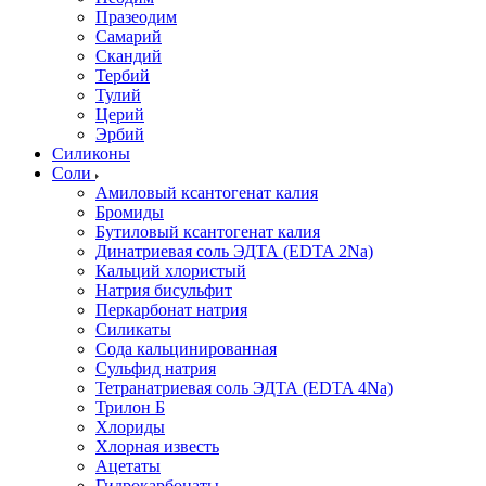
Празеодим
Самарий
Скандий
Тербий
Тулий
Церий
Эрбий
Силиконы
Соли
Амиловый ксантогенат калия
Бромиды
Бутиловый ксантогенат калия
Динатриевая соль ЭДТА (EDTA 2Na)
Кальций хлористый
Натрия бисульфит
Перкарбонат натрия
Силикаты
Сода кальцинированная
Сульфид натрия
Тетранатриевая соль ЭДТА (EDTA 4Na)
Трилон Б
Хлориды
Хлорная известь
Ацетаты
Гидрокарбонаты