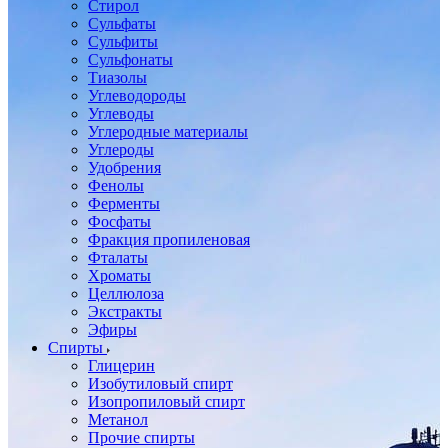
Стирол
Сульфаты
Сульфиты
Сульфонаты
Тиазолы
Углеводороды
Углеводы
Углеродные материалы
Углероды
Удобрения
Фенолы
Ферменты
Фосфаты
Фракция пропиленовая
Фталаты
Хроматы
Целлюлоза
Экстракты
Эфиры
Спирты
Глицерин
Изобутиловый спирт
Изопропиловый спирт
Метанол
Прочие спирты