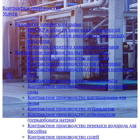
Контрактное производство
Услуги
Разработка химического сырья
НИОКР в области химических технологий
Разработка аналогов импортных химических
продуктов
Разработка рецептур химических составов
Контрактное производство бытовой химии
Контрактное производство антифриза
Контрактное производство геля для стирки
Контрактное производство гранул для прочистки
труб
Контрактное производство жидкого мыла
Контрактное производство кальцинированной
соды
Контрактное производство кондиционера для
белья
Контрактное производство лубрикантов
Контрактное производство отбеливателя
(перкарбоната натрия)
Контрактное производство перекиси водорода для
бассейна
Контрактное производство солей