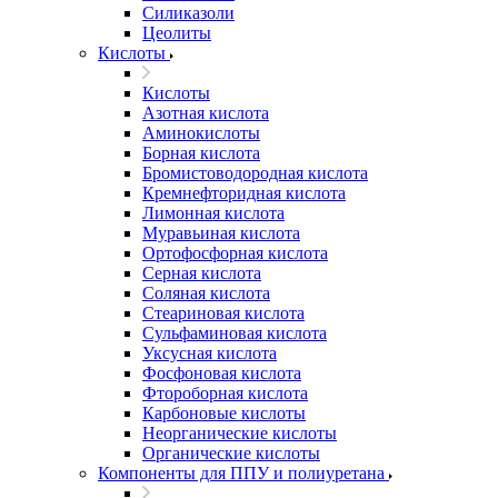
Силиказоли
Цеолиты
Кислоты
Кислоты
Азотная кислота
Аминокислоты
Борная кислота
Бромистоводородная кислота
Кремнефторидная кислота
Лимонная кислота
Муравьиная кислота
Ортофосфорная кислота
Серная кислота
Соляная кислота
Стеариновая кислота
Сульфаминовая кислота
Уксусная кислота
Фосфоновая кислота
Фтороборная кислота
Карбоновые кислоты
Неорганические кислоты
Органические кислоты
Компоненты для ППУ и полиуретана