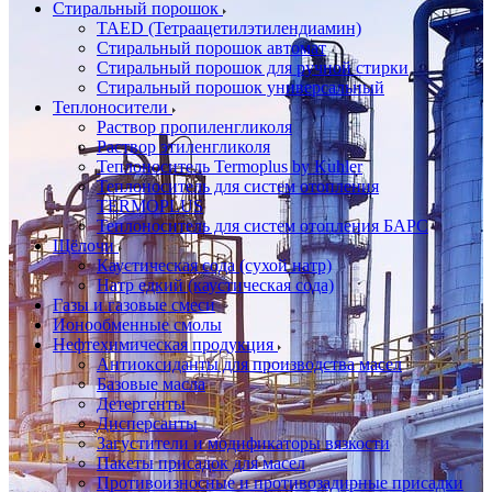
Стиральный порошок
TAED (Тетраацетилэтилендиамин)
Стиральный порошок автомат
Стиральный порошок для ручной стирки
Стиральный порошок универсальный
Теплоносители
Раствор пропиленгликоля
Раствор этиленгликоля
Теплоноситель Termoplus by Kuhler
Теплоноситель для систем отопления
TERMOPLUS
Теплоноситель для систем отопления БАРС
Щёлочи
Каустическая сода (сухой натр)
Натр едкий (каустическая сода)
Газы и газовые смеси
Ионообменные смолы
Нефтехимическая продукция
Антиоксиданты для производства масел
Базовые масла
Детергенты
Дисперсанты
Загустители и модификаторы вязкости
Пакеты присадок для масел
Противоизносные и противозадирные присадки