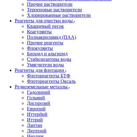
Прочие растворители
Терпеновые растворители
Хлорированные растворители
Реагенты для очистки воды
Кварцевый песок
Коагулянты
Полиакриламид (ПАА)
Прочие реагенты
Флокулянты
Биоцид и альгицид
Стабилизаторы воды
Умягчители воды
Реагенты для флотации
Флотореагенты БТФ
Флотореагенты Оксаль
Редкоземельные металлы
Гадолиний
Гольмий
Диспрозий
Европий
Иттербий
Иттрий
Лантан
Лютеций
Неодим