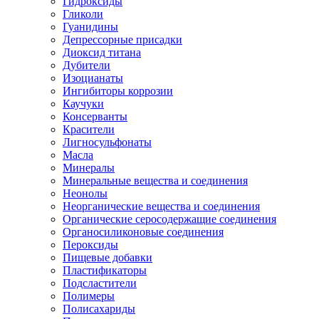
Гидроксиды
Гликоли
Гуанидины
Депрессорные присадки
Диоксид титана
Дубители
Изоцианаты
Ингибиторы коррозии
Каучуки
Консерванты
Красители
Лигносульфонаты
Масла
Минералы
Минеральные вещества и соединения
Неонолы
Неорганические вещества и соединения
Органические серосодержащие соединения
Органосиликоновые соединения
Пероксиды
Пищевые добавки
Пластификаторы
Подсластители
Полимеры
Полисахариды