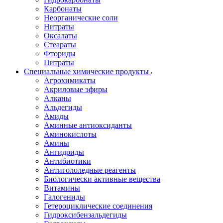
Карбонаты
Неорганические соли
Нитраты
Оксалаты
Стеараты
Фториды
Цитраты
Специальные химические продукты
Агрохимикаты
Акриловые эфиры
Алканы
Альдегиды
Амиды
Аминные антиоксиданты
Аминокислоты
Амины
Ангидриды
Антибиотики
Антигололедные реагенты
Биологически активные вещества
Витамины
Галогениды
Гетероциклические соединения
Гидроксибензальдегиды