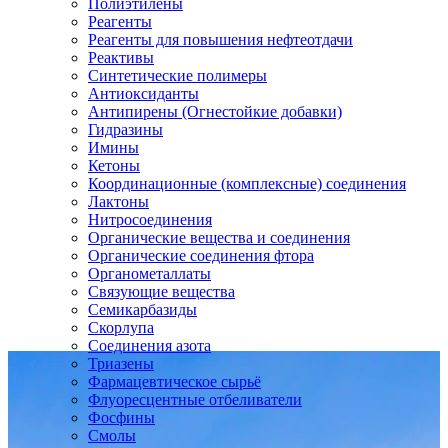
Полиэтилены
Реагенты
Реагенты для повышения нефтеотдачи
Реактивы
Синтетические полимеры
Антиоксиданты
Антипирены (Огнестойкие добавки)
Гидразины
Имины
Кетоны
Координационные (комплексные) соединения
Лактоны
Нитросоединения
Органические вещества и соединения
Органические соединения фтора
Органометаллаты
Связующие вещества
Семикарбазиды
Скорлупа
Соединения азота
Триазены
Фармацевтическое сырьё
Флуоресцентные отбеливатели
Фосфины
Смолы