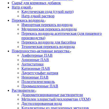
Сырьё для кормовых добавок
Натр едкий
Каустическая сода (сухой натр)
Натр едкий раствор
Перекись водорода
Импортная перекись водорода
Медицинская перекись водорода
Перекись водорода асептическая (для пищевого
производства)
Перекись водорода для бассейна
Техническая перекись водорода
Поверхностно-активные вещества
Амфотерные ПАВ
Анионные ПАВ
Антистатики
Катионные ПАВ
Лауретсульфат натрия
Неионные ПАВ
Полиэтиленгликоль
Промышленные ПАВ
Растворители
Деароматизированные растворители
Метилен хлористый/дихлорметан (ДХМ)
Дистиллированная вода
Катализаторы из драгоценных металлов