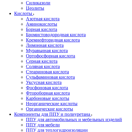
Силиказоли
Цеолиты
Кислоты
Азотная кислота
Аминокислоты
Борная кислота
Бромистоводородная кислота
Кремнефторидная кислота
Лимонная кислота
Муравьиная кислота
Ортофосфорная кислота
Серная кислота
Соляная кислота
Стеариновая кислота
Сульфаминовая кислота
Уксусная кислота
Фосфоновая кислота
Фтороборная кислота
Карбоновые кислоты
Неорганические кислоты
Органические кислоты
Компоненты для ППУ и полиуретана
ППУ для автомобильных и мебельных изделий
ППУ для мебели
ППУ для теплогидроизоляции