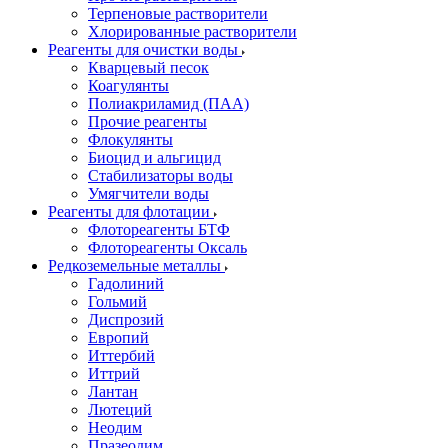
Терпеновые растворители
Хлорированные растворители
Реагенты для очистки воды
Кварцевый песок
Коагулянты
Полиакриламид (ПАА)
Прочие реагенты
Флокулянты
Биоцид и альгицид
Стабилизаторы воды
Умягчители воды
Реагенты для флотации
Флотореагенты БТФ
Флотореагенты Оксаль
Редкоземельные металлы
Гадолиний
Гольмий
Диспрозий
Европий
Иттербий
Иттрий
Лантан
Лютеций
Неодим
Празеодим