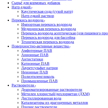
Сырьё для кормовых добавок
Натр едкий
Каустическая сода (сухой натр)
Натр едкий раствор
Перекись водорода
Импортная перекись водорода
Медицинская перекись водорода
Перекись водорода асептическая (для пищевого про
Перекись водорода для бассейна
Техническая перекись водорода
Поверхностно-активные вещества
Амфотерные ПАВ
Анионные ПАВ
Антистатики
Катионные ПАВ
Лауретсульфат натрия
Неионные ПАВ
Полиэтиленгликоль
Промышленные ПАВ
Растворители
Деароматизированные растворители
Метилен хлористый/дихлорметан (ДХМ)
Дистиллированная вода
Катализаторы из драгоценных металлов
Прочие растворители