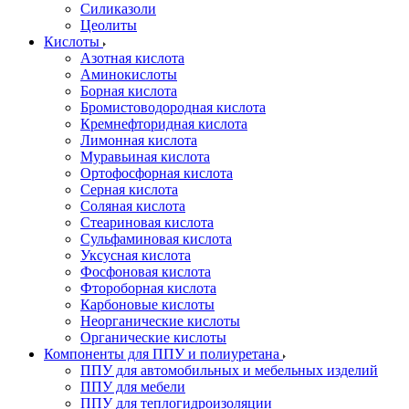
Силиказоли
Цеолиты
Кислоты
Азотная кислота
Аминокислоты
Борная кислота
Бромистоводородная кислота
Кремнефторидная кислота
Лимонная кислота
Муравьиная кислота
Ортофосфорная кислота
Серная кислота
Соляная кислота
Стеариновая кислота
Сульфаминовая кислота
Уксусная кислота
Фосфоновая кислота
Фтороборная кислота
Карбоновые кислоты
Неорганические кислоты
Органические кислоты
Компоненты для ППУ и полиуретана
ППУ для автомобильных и мебельных изделий
ППУ для мебели
ППУ для теплогидроизоляции