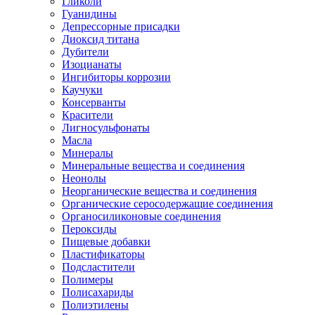
Гликоли
Гуанидины
Депрессорные присадки
Диоксид титана
Дубители
Изоцианаты
Ингибиторы коррозии
Каучуки
Консерванты
Красители
Лигносульфонаты
Масла
Минералы
Минеральные вещества и соединения
Неонолы
Неорганические вещества и соединения
Органические серосодержащие соединения
Органосиликоновые соединения
Пероксиды
Пищевые добавки
Пластификаторы
Подсластители
Полимеры
Полисахариды
Полиэтилены