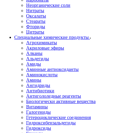
Неорганические соли
Нитраты
Оксалаты
Стеараты
Фториды
Цитраты
Специальные химические продукты
Агрохимикаты
Акриловые эфиры
Алканы
Альдегиды
Амиды
Аминные антиоксиданты
Аминокислоты
Амины
Ангидриды
Антибиотики
Антигололедные реагенты
Биологически активные вещества
Витамины
Галогениды
Гетероциклические соединения
Гидроксибензальдегиды
Гидроксиды