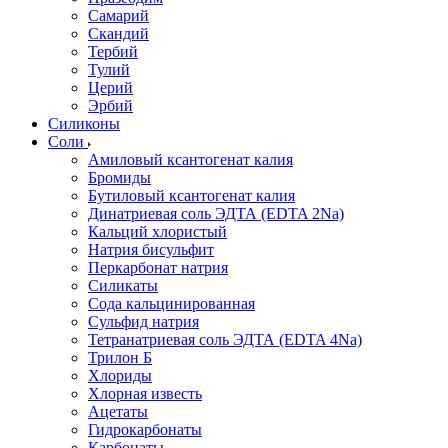
Самарий
Скандий
Тербий
Тулий
Церий
Эрбий
Силиконы
Соли
Амиловый ксантогенат калия
Бромиды
Бутиловый ксантогенат калия
Динатриевая соль ЭДТА (EDTA 2Na)
Кальций хлористый
Натрия бисульфит
Перкарбонат натрия
Силикаты
Сода кальцинированная
Сульфид натрия
Тетранатриевая соль ЭДТА (EDTA 4Na)
Трилон Б
Хлориды
Хлорная известь
Ацетаты
Гидрокарбонаты
Карбонаты