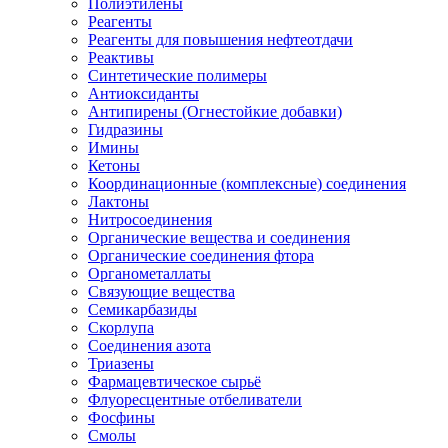
Полиэтилены
Реагенты
Реагенты для повышения нефтеотдачи
Реактивы
Синтетические полимеры
Антиоксиданты
Антипирены (Огнестойкие добавки)
Гидразины
Имины
Кетоны
Координационные (комплексные) соединения
Лактоны
Нитросоединения
Органические вещества и соединения
Органические соединения фтора
Органометаллаты
Связующие вещества
Семикарбазиды
Скорлупа
Соединения азота
Триазены
Фармацевтическое сырьё
Флуоресцентные отбеливатели
Фосфины
Смолы