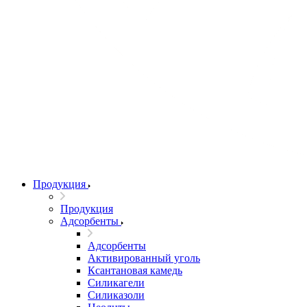
Продукция
Продукция
Адсорбенты
Адсорбенты
Активированный уголь
Ксантановая камедь
Силикагели
Силиказоли