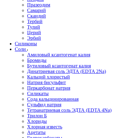
Празеодим
Самарий
Скандий
Тербий
Тулий
Церий
Эрбий
Силиконы
Соли
Амиловый ксантогенат калия
Бромиды
Бутиловый ксантогенат калия
Динатриевая соль ЭДТА (EDTA 2Na)
Кальций хлористый
Натрия бисульфит
Перкарбонат натрия
Силикаты
Сода кальцинированная
Сульфид натрия
Тетранатриевая соль ЭДТА (EDTA 4Na)
Трилон Б
Хлориды
Хлорная известь
Ацетаты
Гидрокарбонаты