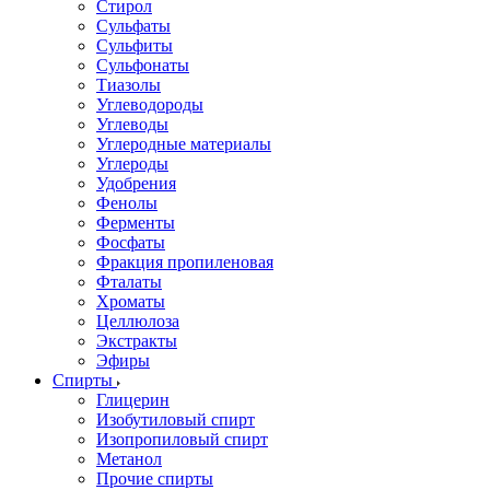
Стирол
Сульфаты
Сульфиты
Сульфонаты
Тиазолы
Углеводороды
Углеводы
Углеродные материалы
Углероды
Удобрения
Фенолы
Ферменты
Фосфаты
Фракция пропиленовая
Фталаты
Хроматы
Целлюлоза
Экстракты
Эфиры
Спирты
Глицерин
Изобутиловый спирт
Изопропиловый спирт
Метанол
Прочие спирты