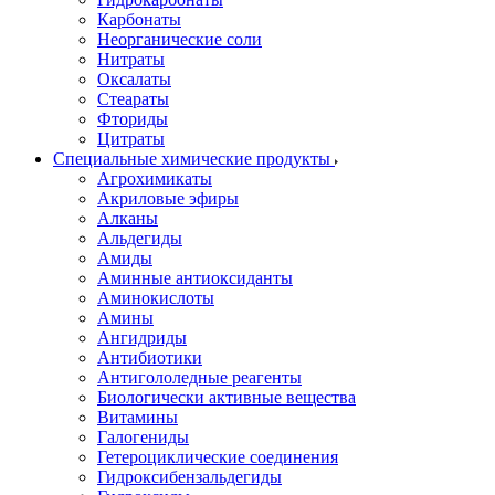
Карбонаты
Неорганические соли
Нитраты
Оксалаты
Стеараты
Фториды
Цитраты
Специальные химические продукты
Агрохимикаты
Акриловые эфиры
Алканы
Альдегиды
Амиды
Аминные антиоксиданты
Аминокислоты
Амины
Ангидриды
Антибиотики
Антигололедные реагенты
Биологически активные вещества
Витамины
Галогениды
Гетероциклические соединения
Гидроксибензальдегиды