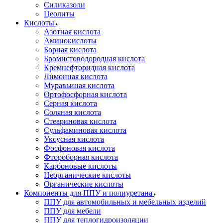
Силиказоли
Цеолиты
Кислоты
Азотная кислота
Аминокислоты
Борная кислота
Бромистоводородная кислота
Кремнефторидная кислота
Лимонная кислота
Муравьиная кислота
Ортофосфорная кислота
Серная кислота
Соляная кислота
Стеариновая кислота
Сульфаминовая кислота
Уксусная кислота
Фосфоновая кислота
Фтороборная кислота
Карбоновые кислоты
Неорганические кислоты
Органические кислоты
Компоненты для ППУ и полиуретана
ППУ для автомобильных и мебельных изделий
ППУ для мебели
ППУ для теплогидроизоляции