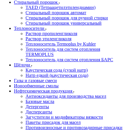
Стиральный порошок
TAED (Тетраацетилэтилендиамин)
Стиральный порошок автомат
Стиральный порошок для ручной стирки
Стиральный порошок универсальный
Теплоносители
Раствор пропиленгликоля
Раствор этиленгликоля
Теплоноситель Termoplus by Kuhler
Теплоноситель для систем отопления
TERMOPLUS
Теплоноситель для систем отопления БАРС
Щёлочи
Каустическая сода (сухой натр)
Натр едкий (каустическая сода)
Газы и газовые смеси
Ионообменные смолы
Нефтехимическая продукция
Антиоксиданты для производства масел
Базовые масла
Детергенты
Дисперсанты
Загустители и модификаторы вязкости
Пакеты присадок для масел
Противоизносные и противозадирные присадки