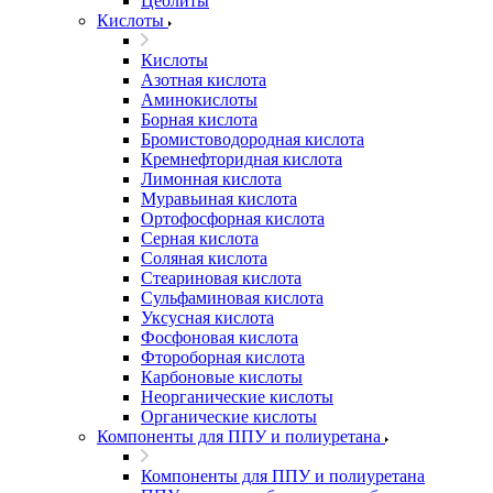
Цеолиты
Кислоты
Кислоты
Азотная кислота
Аминокислоты
Борная кислота
Бромистоводородная кислота
Кремнефторидная кислота
Лимонная кислота
Муравьиная кислота
Ортофосфорная кислота
Серная кислота
Соляная кислота
Стеариновая кислота
Сульфаминовая кислота
Уксусная кислота
Фосфоновая кислота
Фтороборная кислота
Карбоновые кислоты
Неорганические кислоты
Органические кислоты
Компоненты для ППУ и полиуретана
Компоненты для ППУ и полиуретана