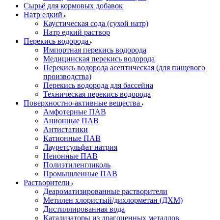
Сырьё для кормовых добавок
Натр едкий
Каустическая сода (сухой натр)
Натр едкий раствор
Перекись водорода
Импортная перекись водорода
Медицинская перекись водорода
Перекись водорода асептическая (для пищевого
производства)
Перекись водорода для бассейна
Техническая перекись водорода
Поверхностно-активные вещества
Амфотерные ПАВ
Анионные ПАВ
Антистатики
Катионные ПАВ
Лауретсульфат натрия
Неионные ПАВ
Полиэтиленгликоль
Промышленные ПАВ
Растворители
Деароматизированные растворители
Метилен хлористый/дихлорметан (ДХМ)
Дистиллированная вода
Катализаторы из драгоценных металлов