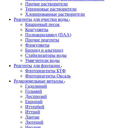
Прочие растворители
Терпеновые растворители
Хлорированные растворители
Реагенты для очистки воды
Кварцевый песок
Коагулянты
Полиакриламид (ПАА)
Прочие реагенты
Флокулянты
Биоцид и альгицид
Стабилизаторы воды
Умягчители воды
Реагенты для флотации
Флотореагенты БТФ
Флотореагенты Оксаль
Редкоземельные металлы
Гадолиний
Гольмий
Диспрозий
Европий
Иттербий
Иттрий
Лантан
Лютеций
Неодим