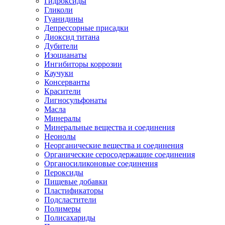
Гидроксиды
Гликоли
Гуанидины
Депрессорные присадки
Диоксид титана
Дубители
Изоцианаты
Ингибиторы коррозии
Каучуки
Консерванты
Красители
Лигносульфонаты
Масла
Минералы
Минеральные вещества и соединения
Неонолы
Неорганические вещества и соединения
Органические серосодержащие соединения
Органосиликоновые соединения
Пероксиды
Пищевые добавки
Пластификаторы
Подсластители
Полимеры
Полисахариды