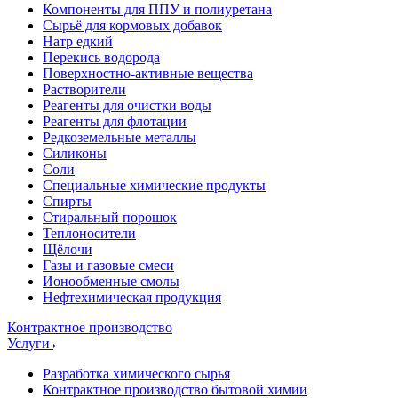
Компоненты для ППУ и полиуретана
Сырьё для кормовых добавок
Натр едкий
Перекись водорода
Поверхностно-активные вещества
Растворители
Реагенты для очистки воды
Реагенты для флотации
Редкоземельные металлы
Силиконы
Соли
Специальные химические продукты
Спирты
Стиральный порошок
Теплоносители
Щёлочи
Газы и газовые смеси
Ионообменные смолы
Нефтехимическая продукция
Контрактное производство
Услуги
Разработка химического сырья
Контрактное производство бытовой химии