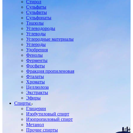
Стирол
Сульфаты
Сульфиты
Сульфонаты
Тиазолы
Углеводороды
Углеводы
Углеродные материалы
Углероды
Удобрения
Фенолы
Ферменты
Фосфаты
Фракция пропиленовая
Фталаты
Хроматы
Целлюлоза
Экстракты
Эфиры
Спирты
Глицерин
Изобутиловый спирт
Изопропиловый спирт
Метанол
Прочие спирты