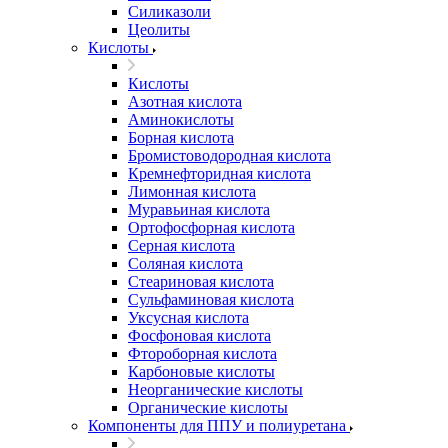
Силиказоли
Цеолиты
Кислоты
Кислоты
Азотная кислота
Аминокислоты
Борная кислота
Бромистоводородная кислота
Кремнефторидная кислота
Лимонная кислота
Муравьиная кислота
Ортофосфорная кислота
Серная кислота
Соляная кислота
Стеариновая кислота
Сульфаминовая кислота
Уксусная кислота
Фосфоновая кислота
Фтороборная кислота
Карбоновые кислоты
Неорганические кислоты
Органические кислоты
Компоненты для ППУ и полиуретана