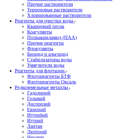
Прочие растворители
Терпеновые растворители
Хлорированные растворители
Реагенты для очистки воды
Кварцевый песок
Коагулянты
Полиакриламид (ПАА)
Прочие реагенты
Флокулянты
Биоцид и альгицид
Стабилизаторы воды
Умягчители воды
Реагенты для флотации
Флотореагенты БТФ
Флотореагенты Оксаль
Редкоземельные металлы
Гадолиний
Гольмий
Диспрозий
Европий
Иттербий
Иттрий
Лантан
Лютеций
Неодим