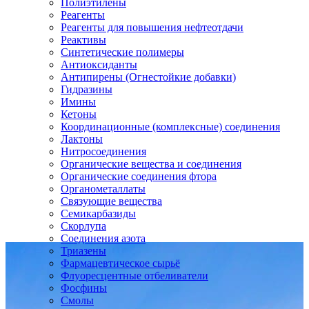
Полиэтилены
Реагенты
Реагенты для повышения нефтеотдачи
Реактивы
Синтетические полимеры
Антиоксиданты
Антипирены (Огнестойкие добавки)
Гидразины
Имины
Кетоны
Координационные (комплексные) соединения
Лактоны
Нитросоединения
Органические вещества и соединения
Органические соединения фтора
Органометаллаты
Связующие вещества
Семикарбазиды
Скорлупа
Соединения азота
Триазены
Фармацевтическое сырьё
Флуоресцентные отбеливатели
Фосфины
Смолы