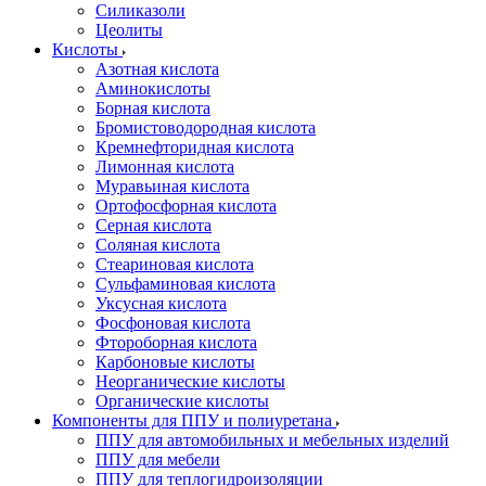
Силиказоли
Цеолиты
Кислоты
Азотная кислота
Аминокислоты
Борная кислота
Бромистоводородная кислота
Кремнефторидная кислота
Лимонная кислота
Муравьиная кислота
Ортофосфорная кислота
Серная кислота
Соляная кислота
Стеариновая кислота
Сульфаминовая кислота
Уксусная кислота
Фосфоновая кислота
Фтороборная кислота
Карбоновые кислоты
Неорганические кислоты
Органические кислоты
Компоненты для ППУ и полиуретана
ППУ для автомобильных и мебельных изделий
ППУ для мебели
ППУ для теплогидроизоляции