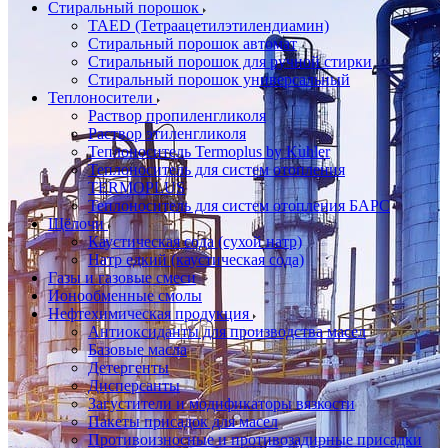
Стиральный порошок
TAED (Тетраацетилэтилендиамин)
Стиральный порошок автомат
Стиральный порошок для ручной стирки
Стиральный порошок универсальный
Теплоносители
Раствор пропиленгликоля
Раствор этиленгликоля
Теплоноситель Termoplus by Kuhler
Теплоноситель для систем отопления
TERMOPLUS
Теплоноситель для систем отопления БАРС
Щёлочи
Каустическая сода (сухой натр)
Натр едкий (каустическая сода)
Газы и газовые смеси
Ионообменные смолы
Нефтехимическая продукция
Антиоксиданты для производства масел
Базовые масла
Детергенты
Дисперсанты
Загустители и модификаторы вязкости
Пакеты присадок для масел
Противоизносные и противозадирные присадки