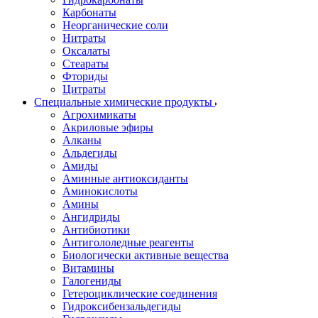
Карбонаты
Неорганические соли
Нитраты
Оксалаты
Стеараты
Фториды
Цитраты
Специальные химические продукты
Агрохимикаты
Акриловые эфиры
Алканы
Альдегиды
Амиды
Аминные антиоксиданты
Аминокислоты
Амины
Ангидриды
Антибиотики
Антигололедные реагенты
Биологически активные вещества
Витамины
Галогениды
Гетероциклические соединения
Гидроксибензальдегиды