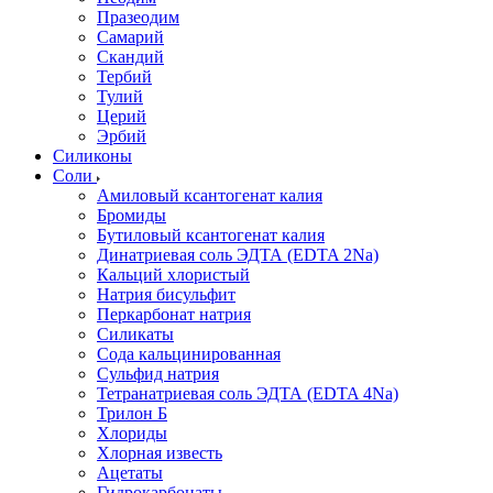
Празеодим
Самарий
Скандий
Тербий
Тулий
Церий
Эрбий
Силиконы
Соли
Амиловый ксантогенат калия
Бромиды
Бутиловый ксантогенат калия
Динатриевая соль ЭДТА (EDTA 2Na)
Кальций хлористый
Натрия бисульфит
Перкарбонат натрия
Силикаты
Сода кальцинированная
Сульфид натрия
Тетранатриевая соль ЭДТА (EDTA 4Na)
Трилон Б
Хлориды
Хлорная известь
Ацетаты
Гидрокарбонаты