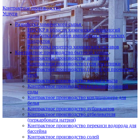
Контрактное производство
Услуги
Разработка химического сырья
НИОКР в области химических технологий
Разработка аналогов импортных химических
продуктов
Разработка рецептур химических составов
Контрактное производство бытовой химии
Контрактное производство антифриза
Контрактное производство геля для стирки
Контрактное производство гранул для прочистки
труб
Контрактное производство жидкого мыла
Контрактное производство кальцинированной
соды
Контрактное производство кондиционера для
белья
Контрактное производство лубрикантов
Контрактное производство отбеливателя
(перкарбоната натрия)
Контрактное производство перекиси водорода для
бассейна
Контрактное производство солей