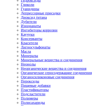
Гидроксиды
Гликоли
Гуанидины
Депрессорные присадки
Диоксид титана
Дубители
Изоцианаты
Ингибиторы коррозии
Каучуки
Консерванты
Красители
Лигносульфонаты
Масла
Минералы
Минеральные вещества и соединения
Неонолы
Неорганические вещества и соединения
Органические серосодержащие соединения
Органосиликоновые соединения
Пероксиды
Пищевые добавки
Пластификаторы
Подсластители
Полимеры
Полисахариды