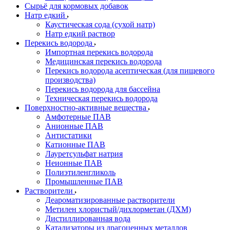
Сырьё для кормовых добавок
Натр едкий
Каустическая сода (сухой натр)
Натр едкий раствор
Перекись водорода
Импортная перекись водорода
Медицинская перекись водорода
Перекись водорода асептическая (для пищевого
производства)
Перекись водорода для бассейна
Техническая перекись водорода
Поверхностно-активные вещества
Амфотерные ПАВ
Анионные ПАВ
Антистатики
Катионные ПАВ
Лауретсульфат натрия
Неионные ПАВ
Полиэтиленгликоль
Промышленные ПАВ
Растворители
Деароматизированные растворители
Метилен хлористый/дихлорметан (ДХМ)
Дистиллированная вода
Катализаторы из драгоценных металлов