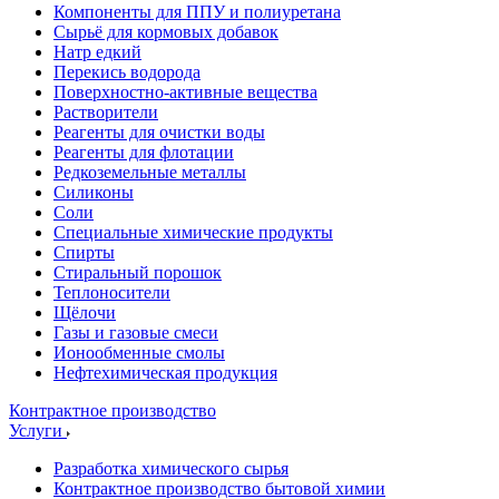
Компоненты для ППУ и полиуретана
Сырьё для кормовых добавок
Натр едкий
Перекись водорода
Поверхностно-активные вещества
Растворители
Реагенты для очистки воды
Реагенты для флотации
Редкоземельные металлы
Силиконы
Соли
Специальные химические продукты
Спирты
Стиральный порошок
Теплоносители
Щёлочи
Газы и газовые смеси
Ионообменные смолы
Нефтехимическая продукция
Контрактное производство
Услуги
Разработка химического сырья
Контрактное производство бытовой химии