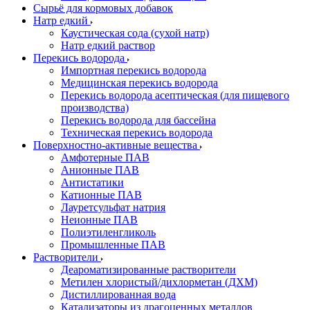
Сырьё для кормовых добавок
Натр едкий
Каустическая сода (сухой натр)
Натр едкий раствор
Перекись водорода
Импортная перекись водорода
Медицинская перекись водорода
Перекись водорода асептическая (для пищевого
производства)
Перекись водорода для бассейна
Техническая перекись водорода
Поверхностно-активные вещества
Амфотерные ПАВ
Анионные ПАВ
Антистатики
Катионные ПАВ
Лауретсульфат натрия
Неионные ПАВ
Полиэтиленгликоль
Промышленные ПАВ
Растворители
Деароматизированные растворители
Метилен хлористый/дихлорметан (ДХМ)
Дистиллированная вода
Катализаторы из драгоценных металлов