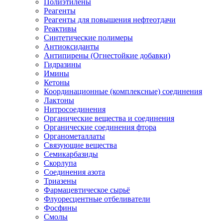
Полиэтилены
Реагенты
Реагенты для повышения нефтеотдачи
Реактивы
Синтетические полимеры
Антиоксиданты
Антипирены (Огнестойкие добавки)
Гидразины
Имины
Кетоны
Координационные (комплексные) соединения
Лактоны
Нитросоединения
Органические вещества и соединения
Органические соединения фтора
Органометаллаты
Связующие вещества
Семикарбазиды
Скорлупа
Соединения азота
Триазены
Фармацевтическое сырьё
Флуоресцентные отбеливатели
Фосфины
Смолы