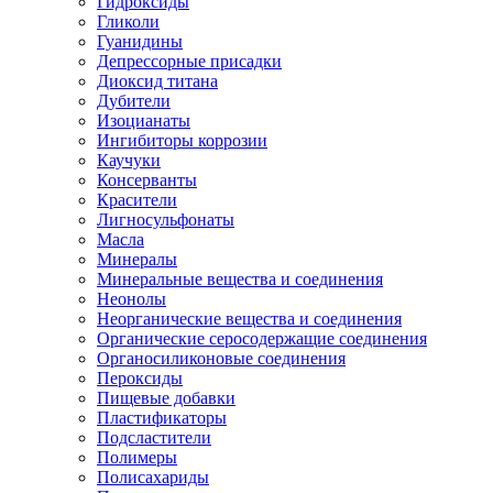
Гидроксиды
Гликоли
Гуанидины
Депрессорные присадки
Диоксид титана
Дубители
Изоцианаты
Ингибиторы коррозии
Каучуки
Консерванты
Красители
Лигносульфонаты
Масла
Минералы
Минеральные вещества и соединения
Неонолы
Неорганические вещества и соединения
Органические серосодержащие соединения
Органосиликоновые соединения
Пероксиды
Пищевые добавки
Пластификаторы
Подсластители
Полимеры
Полисахариды