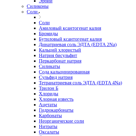
Эрбий
Силиконы
Соли
Соли
Амиловый ксантогенат калия
Бромиды
Бутиловый ксантогенат калия
Динатриевая соль ЭДТА (EDTA 2Na)
Кальций хлористый
Натрия бисульфит
Перкарбонат натрия
Силикаты
Сода кальцинированная
Сульфид натрия
Тетранатриевая соль ЭДТА (EDTA 4Na)
Трилон Б
Хлориды
Хлорная известь
Ацетаты
Гидрокарбонаты
Карбонаты
Неорганические соли
Нитраты
Оксалаты