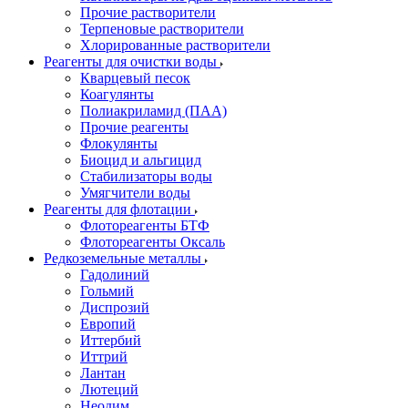
Прочие растворители
Терпеновые растворители
Хлорированные растворители
Реагенты для очистки воды
Кварцевый песок
Коагулянты
Полиакриламид (ПАА)
Прочие реагенты
Флокулянты
Биоцид и альгицид
Стабилизаторы воды
Умягчители воды
Реагенты для флотации
Флотореагенты БТФ
Флотореагенты Оксаль
Редкоземельные металлы
Гадолиний
Гольмий
Диспрозий
Европий
Иттербий
Иттрий
Лантан
Лютеций
Неодим