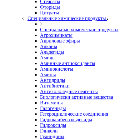
Стеараты
Фториды
Цитраты
Специальные химические продукты
Специальные химические продукты
Агрохимикаты
Акриловые эфиры
Алканы
Альдегиды
Амиды
Аминные антиоксиданты
Аминокислоты
Амины
Ангидриды
Антибиотики
Антигололедные реагенты
Биологически активные вещества
Витамины
Галогениды
Гетероциклические соединения
Гидроксибензальдегиды
Гидроксиды
Гликоли
Гуанидины