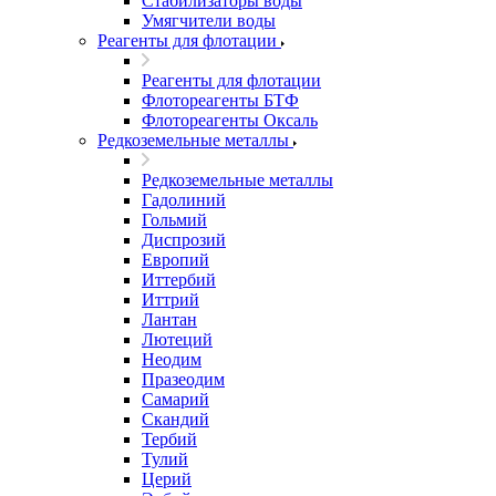
Стабилизаторы воды
Умягчители воды
Реагенты для флотации
Реагенты для флотации
Флотореагенты БТФ
Флотореагенты Оксаль
Редкоземельные металлы
Редкоземельные металлы
Гадолиний
Гольмий
Диспрозий
Европий
Иттербий
Иттрий
Лантан
Лютеций
Неодим
Празеодим
Самарий
Скандий
Тербий
Тулий
Церий