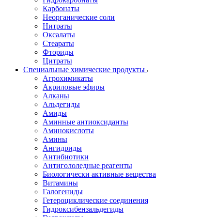
Карбонаты
Неорганические соли
Нитраты
Оксалаты
Стеараты
Фториды
Цитраты
Специальные химические продукты
Агрохимикаты
Акриловые эфиры
Алканы
Альдегиды
Амиды
Аминные антиоксиданты
Аминокислоты
Амины
Ангидриды
Антибиотики
Антигололедные реагенты
Биологически активные вещества
Витамины
Галогениды
Гетероциклические соединения
Гидроксибензальдегиды