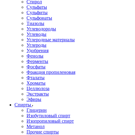
Стирол
Сульфаты
Сульфиты
Сульфонаты
Тиазолы
Углеводороды
Углеводы
Углеродные материалы
Углероды
Удобрения
Фенолы
Ферменты
Фосфаты
Фракция пропиленовая
Фталаты
Хроматы
Целлюлоза
Экстракты
Эфиры
Спирты
Глицерин
Изобутиловый спирт
Изопропиловый спирт
Метанол
Прочие спирты