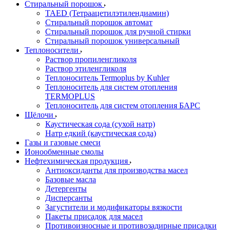
Стиральный порошок
TAED (Тетраацетилэтилендиамин)
Стиральный порошок автомат
Стиральный порошок для ручной стирки
Стиральный порошок универсальный
Теплоносители
Раствор пропиленгликоля
Раствор этиленгликоля
Теплоноситель Termoplus by Kuhler
Теплоноситель для систем отопления
TERMOPLUS
Теплоноситель для систем отопления БАРС
Щёлочи
Каустическая сода (сухой натр)
Натр едкий (каустическая сода)
Газы и газовые смеси
Ионообменные смолы
Нефтехимическая продукция
Антиоксиданты для производства масел
Базовые масла
Детергенты
Дисперсанты
Загустители и модификаторы вязкости
Пакеты присадок для масел
Противоизносные и противозадирные присадки