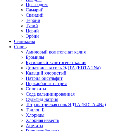
Празеодим
Самарий
Скандий
Тербий
Тулий
Церий
Эрбий
Силиконы
Соли
Амиловый ксантогенат калия
Бромиды
Бутиловый ксантогенат калия
Динатриевая соль ЭДТА (EDTA 2Na)
Кальций хлористый
Натрия бисульфит
Перкарбонат натрия
Силикаты
Сода кальцинированная
Сульфид натрия
Тетранатриевая соль ЭДТА (EDTA 4Na)
Трилон Б
Хлориды
Хлорная известь
Ацетаты
Гидрокарбонаты