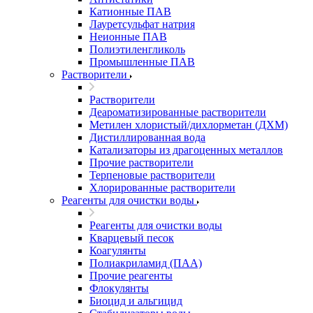
Катионные ПАВ
Лауретсульфат натрия
Неионные ПАВ
Полиэтиленгликоль
Промышленные ПАВ
Растворители
Растворители
Деароматизированные растворители
Метилен хлористый/дихлорметан (ДХМ)
Дистиллированная вода
Катализаторы из драгоценных металлов
Прочие растворители
Терпеновые растворители
Хлорированные растворители
Реагенты для очистки воды
Реагенты для очистки воды
Кварцевый песок
Коагулянты
Полиакриламид (ПАА)
Прочие реагенты
Флокулянты
Биоцид и альгицид