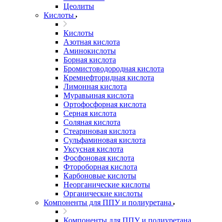
Цеолиты
Кислоты
Кислоты
Азотная кислота
Аминокислоты
Борная кислота
Бромистоводородная кислота
Кремнефторидная кислота
Лимонная кислота
Муравьиная кислота
Ортофосфорная кислота
Серная кислота
Соляная кислота
Стеариновая кислота
Сульфаминовая кислота
Уксусная кислота
Фосфоновая кислота
Фтороборная кислота
Карбоновые кислоты
Неорганические кислоты
Органические кислоты
Компоненты для ППУ и полиуретана
Компоненты для ППУ и полиуретана