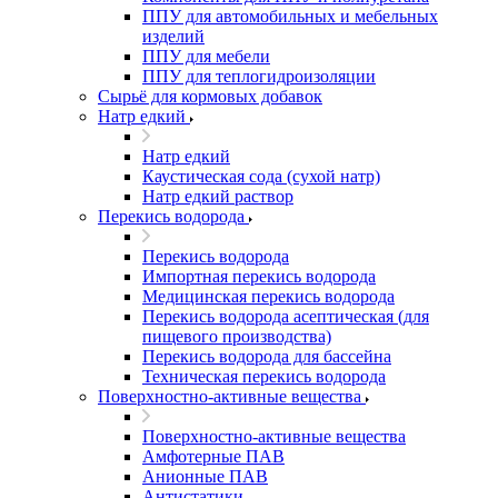
ППУ для автомобильных и мебельных
изделий
ППУ для мебели
ППУ для теплогидроизоляции
Сырьё для кормовых добавок
Натр едкий
Натр едкий
Каустическая сода (сухой натр)
Натр едкий раствор
Перекись водорода
Перекись водорода
Импортная перекись водорода
Медицинская перекись водорода
Перекись водорода асептическая (для
пищевого производства)
Перекись водорода для бассейна
Техническая перекись водорода
Поверхностно-активные вещества
Поверхностно-активные вещества
Амфотерные ПАВ
Анионные ПАВ
Антистатики