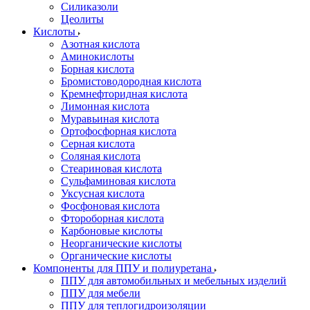
Силиказоли
Цеолиты
Кислоты
Азотная кислота
Аминокислоты
Борная кислота
Бромистоводородная кислота
Кремнефторидная кислота
Лимонная кислота
Муравьиная кислота
Ортофосфорная кислота
Серная кислота
Соляная кислота
Стеариновая кислота
Сульфаминовая кислота
Уксусная кислота
Фосфоновая кислота
Фтороборная кислота
Карбоновые кислоты
Неорганические кислоты
Органические кислоты
Компоненты для ППУ и полиуретана
ППУ для автомобильных и мебельных изделий
ППУ для мебели
ППУ для теплогидроизоляции