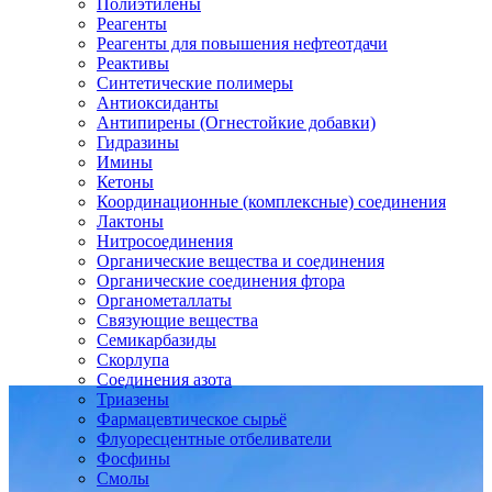
Полиэтилены
Реагенты
Реагенты для повышения нефтеотдачи
Реактивы
Синтетические полимеры
Антиоксиданты
Антипирены (Огнестойкие добавки)
Гидразины
Имины
Кетоны
Координационные (комплексные) соединения
Лактоны
Нитросоединения
Органические вещества и соединения
Органические соединения фтора
Органометаллаты
Связующие вещества
Семикарбазиды
Скорлупа
Соединения азота
Триазены
Фармацевтическое сырьё
Флуоресцентные отбеливатели
Фосфины
Смолы