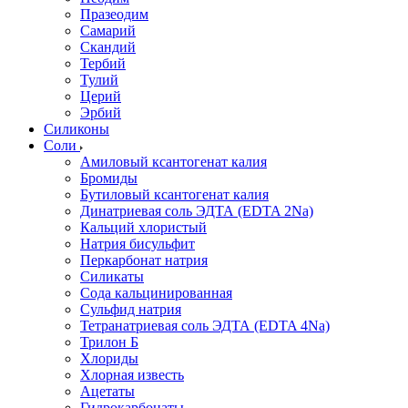
Празеодим
Самарий
Скандий
Тербий
Тулий
Церий
Эрбий
Силиконы
Соли
Амиловый ксантогенат калия
Бромиды
Бутиловый ксантогенат калия
Динатриевая соль ЭДТА (EDTA 2Na)
Кальций хлористый
Натрия бисульфит
Перкарбонат натрия
Силикаты
Сода кальцинированная
Сульфид натрия
Тетранатриевая соль ЭДТА (EDTA 4Na)
Трилон Б
Хлориды
Хлорная известь
Ацетаты
Гидрокарбонаты