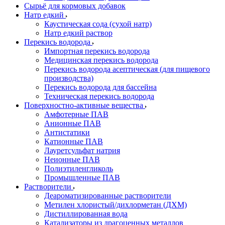
Сырьё для кормовых добавок
Натр едкий
Каустическая сода (сухой натр)
Натр едкий раствор
Перекись водорода
Импортная перекись водорода
Медицинская перекись водорода
Перекись водорода асептическая (для пищевого
производства)
Перекись водорода для бассейна
Техническая перекись водорода
Поверхностно-активные вещества
Амфотерные ПАВ
Анионные ПАВ
Антистатики
Катионные ПАВ
Лауретсульфат натрия
Неионные ПАВ
Полиэтиленгликоль
Промышленные ПАВ
Растворители
Деароматизированные растворители
Метилен хлористый/дихлорметан (ДХМ)
Дистиллированная вода
Катализаторы из драгоценных металлов