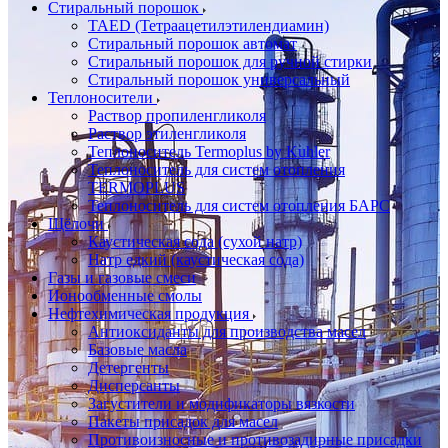
Стиральный порошок
TAED (Тетраацетилэтилендиамин)
Стиральный порошок автомат
Стиральный порошок для ручной стирки
Стиральный порошок универсальный
Теплоносители
Раствор пропиленгликоля
Раствор этиленгликоля
Теплоноситель Termoplus by Kuhler
Теплоноситель для систем отопления
TERMOPLUS
Теплоноситель для систем отопления БАРС
Щёлочи
Каустическая сода (сухой натр)
Натр едкий (каустическая сода)
Газы и газовые смеси
Ионообменные смолы
Нефтехимическая продукция
Антиоксиданты для производства масел
Базовые масла
Детергенты
Дисперсанты
Загустители и модификаторы вязкости
Пакеты присадок для масел
Противоизносные и противозадирные присадки