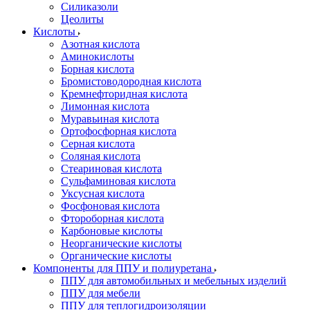
Силиказоли
Цеолиты
Кислоты
Азотная кислота
Аминокислоты
Борная кислота
Бромистоводородная кислота
Кремнефторидная кислота
Лимонная кислота
Муравьиная кислота
Ортофосфорная кислота
Серная кислота
Соляная кислота
Стеариновая кислота
Сульфаминовая кислота
Уксусная кислота
Фосфоновая кислота
Фтороборная кислота
Карбоновые кислоты
Неорганические кислоты
Органические кислоты
Компоненты для ППУ и полиуретана
ППУ для автомобильных и мебельных изделий
ППУ для мебели
ППУ для теплогидроизоляции