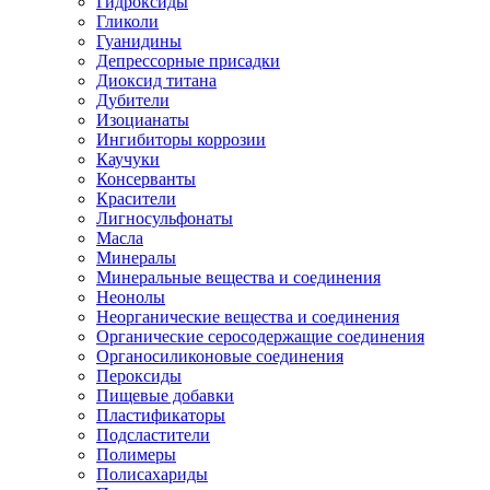
Гидроксиды
Гликоли
Гуанидины
Депрессорные присадки
Диоксид титана
Дубители
Изоцианаты
Ингибиторы коррозии
Каучуки
Консерванты
Красители
Лигносульфонаты
Масла
Минералы
Минеральные вещества и соединения
Неонолы
Неорганические вещества и соединения
Органические серосодержащие соединения
Органосиликоновые соединения
Пероксиды
Пищевые добавки
Пластификаторы
Подсластители
Полимеры
Полисахариды