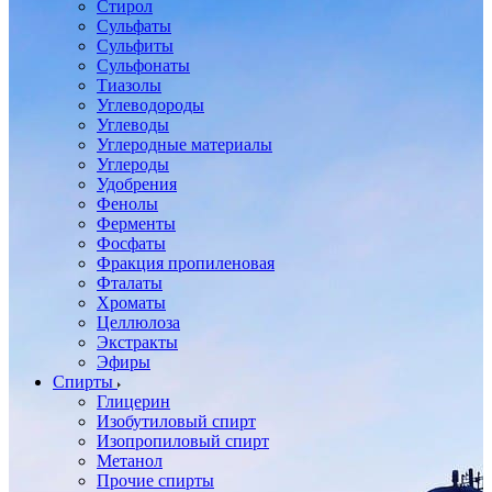
Стирол
Сульфаты
Сульфиты
Сульфонаты
Тиазолы
Углеводороды
Углеводы
Углеродные материалы
Углероды
Удобрения
Фенолы
Ферменты
Фосфаты
Фракция пропиленовая
Фталаты
Хроматы
Целлюлоза
Экстракты
Эфиры
Спирты
Глицерин
Изобутиловый спирт
Изопропиловый спирт
Метанол
Прочие спирты