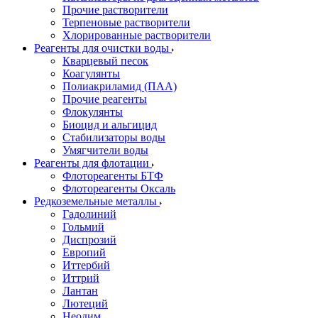
Прочие растворители
Терпеновые растворители
Хлорированные растворители
Реагенты для очистки воды
Кварцевый песок
Коагулянты
Полиакриламид (ПАА)
Прочие реагенты
Флокулянты
Биоцид и альгицид
Стабилизаторы воды
Умягчители воды
Реагенты для флотации
Флотореагенты БТФ
Флотореагенты Оксаль
Редкоземельные металлы
Гадолиний
Гольмий
Диспрозий
Европий
Иттербий
Иттрий
Лантан
Лютеций
Неодим