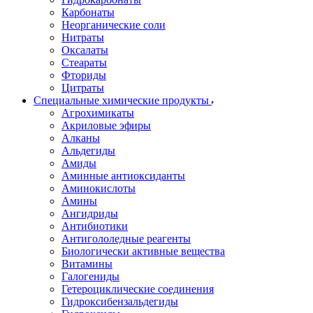
Карбонаты
Неорганические соли
Нитраты
Оксалаты
Стеараты
Фториды
Цитраты
Специальные химические продукты
Агрохимикаты
Акриловые эфиры
Алканы
Альдегиды
Амиды
Аминные антиоксиданты
Аминокислоты
Амины
Ангидриды
Антибиотики
Антигололедные реагенты
Биологически активные вещества
Витамины
Галогениды
Гетероциклические соединения
Гидроксибензальдегиды