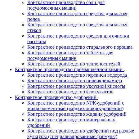
Контрактное производство соли для
посудомоечных машин
Контрактное производство средства для мытья
полов
Контрактное производство средства для мытья
стекол
Контрактное производство средств для очистки
бассейна
Контрактное производство стирального порошка
Контрактное производство таблеток для
посудомоечных машин
Контрактное производство теплоносителей
Контрактное производство промышленной химии
Контрактное производство перекиси водорода
Контрактное производство полиакриламида
Контрактное производство уксусной кислоты
Контрактное производство флокулянтов
Контрактное производство удобрений
Контрактное производство NPK-удобрений с
микроэлементами (жидких микроудобрений)
Контрактное производство жидких удобрений
Контрактное производство минеральных
удобрений
Контрактное производство удобрений под разные
культуры (специализированные формулы)