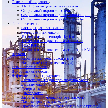
Стиральный порошок
TAED (Тетраацетилэтилендиамин)
Стиральный порошок автомат
Стиральный порошок для ручной стирки
Стиральный порошок универсальный
Теплоносители
Раствор пропиленгликоля
Раствор этиленгликоля
Теплоноситель Termoplus by Kuhler
Теплоноситель для систем отопления
TERMOPLUS
Теплоноситель для систем отопления БАРС
Щёлочи
Каустическая сода (сухой натр)
Натр едкий (каустическая сода)
Газы и газовые смеси
Ионообменные смолы
Нефтехимическая продукция
Антиоксиданты для производства масел
Базовые масла
Детергенты
Дисперсанты
Загустители и модификаторы вязкости
Пакеты присадок для масел
Противоизносные и противозадирные присадки