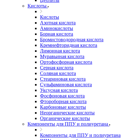
Цеолиты
Кислоты
Кислоты
Азотная кислота
Аминокислоты
Борная кислота
Бромистоводородная кислота
Кремнефторидная кислота
Лимонная кислота
Муравьиная кислота
Ортофосфорная кислота
Серная кислота
Соляная кислота
Стеариновая кислота
Сульфаминовая кислота
Уксусная кислота
Фосфоновая кислота
Фтороборная кислота
Карбоновые кислоты
Неорганические кислоты
Органические кислоты
Компоненты для ППУ и полиуретана
Компоненты для ППУ и полиуретана