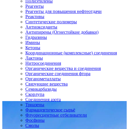
Полиэтилены
Реагенты
Реагенты для повышения нефтеотдачи
Реактивы
Синтетические полимеры
Антиоксиданты
Антипирены (Огнестойкие добавки)
Гидразины
Имины
Кетоны
Координационные (комплексные) соединения
Лактоны
Нитросоединения
Органические вещества и соединения
Органические соединения фтора
Органометаллаты
Связующие вещества
Семикарбазиды
Скорлупа
Соединения азота
Триазены
Фармацевтическое сырьё
Флуоресцентные отбеливатели
Фосфины
Смолы