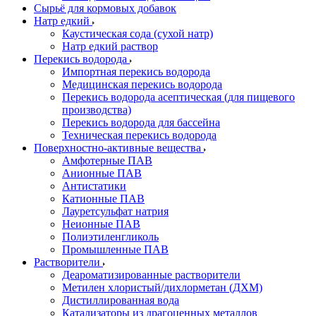
Сырьё для кормовых добавок
Натр едкий
Каустическая сода (сухой натр)
Натр едкий раствор
Перекись водорода
Импортная перекись водорода
Медицинская перекись водорода
Перекись водорода асептическая (для пищевого
производства)
Перекись водорода для бассейна
Техническая перекись водорода
Поверхностно-активные вещества
Амфотерные ПАВ
Анионные ПАВ
Антистатики
Катионные ПАВ
Лауретсульфат натрия
Неионные ПАВ
Полиэтиленгликоль
Промышленные ПАВ
Растворители
Деароматизированные растворители
Метилен хлористый/дихлорметан (ДХМ)
Дистиллированная вода
Катализаторы из драгоценных металлов