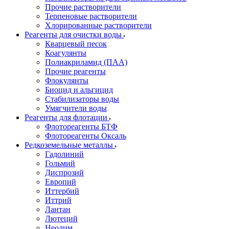
Прочие растворители
Терпеновые растворители
Хлорированные растворители
Реагенты для очистки воды
Кварцевый песок
Коагулянты
Полиакриламид (ПАА)
Прочие реагенты
Флокулянты
Биоцид и альгицид
Стабилизаторы воды
Умягчители воды
Реагенты для флотации
Флотореагенты БТФ
Флотореагенты Оксаль
Редкоземельные металлы
Гадолиний
Гольмий
Диспрозий
Европий
Иттербий
Иттрий
Лантан
Лютеций
Неодим