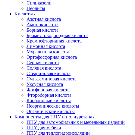
Силиказоли
Цеолиты
Кислоты
Азотная кислота
Аминокислоты
Борная кислота
Бромистоводородная кислота
Кремнефторидная кислота
Лимонная кислота
Муравьиная кислота
Ортофосфорная кислота
Серная кислота
Соляная кислота
Стеариновая кислота
Сульфаминовая кислота
Уксусная кислота
Фосфоновая кислота
Фтороборная кислота
Карбоновые кислоты
Неорганические кислоты
Органические кислоты
Компоненты для ППУ и полиуретана
ППУ для автомобильных и мебельных изделий
ППУ для мебели
ППУ для теплогидроизоляции