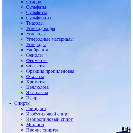
Стирол
Сульфаты
Сульфиты
Сульфонаты
Тиазолы
Углеводороды
Углеводы
Углеродные материалы
Углероды
Удобрения
Фенолы
Ферменты
Фосфаты
Фракция пропиленовая
Фталаты
Хроматы
Целлюлоза
Экстракты
Эфиры
Спирты
Глицерин
Изобутиловый спирт
Изопропиловый спирт
Метанол
Прочие спирты