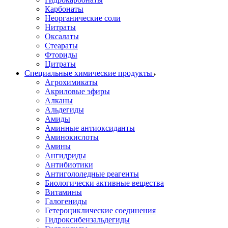
Карбонаты
Неорганические соли
Нитраты
Оксалаты
Стеараты
Фториды
Цитраты
Специальные химические продукты
Агрохимикаты
Акриловые эфиры
Алканы
Альдегиды
Амиды
Аминные антиоксиданты
Аминокислоты
Амины
Ангидриды
Антибиотики
Антигололедные реагенты
Биологически активные вещества
Витамины
Галогениды
Гетероциклические соединения
Гидроксибензальдегиды