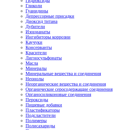
Гидроксиды
Гликоли
Гуанидины
Депрессорные присадки
Диоксид титана
Дубители
Изоцианаты
Ингибиторы коррозии
Каучуки
Консерванты
Красители
Лигносульфонаты
Масла
Минералы
Минеральные вещества и соединения
Неонолы
Неорганические вещества и соединения
Органические серосодержащие соединения
Органосиликоновые соединения
Пероксиды
Пищевые добавки
Пластификаторы
Подсластители
Полимеры
Полисахариды