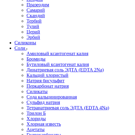
Празеодим
Самарий
Скандий
Тербий
Тулий
Церий
Эрбий
Силиконы
Соли
Амиловый ксантогенат калия
Бромиды
Бутиловый ксантогенат калия
Динатриевая соль ЭДТА (EDTA 2Na)
Кальций хлористый
Натрия бисульфит
Перкарбонат натрия
Силикаты
Сода кальцинированная
Сульфид натрия
Тетранатриевая соль ЭДТА (EDTA 4Na)
Трилон Б
Хлориды
Хлорная известь
Ацетаты
Гидрокарбонаты