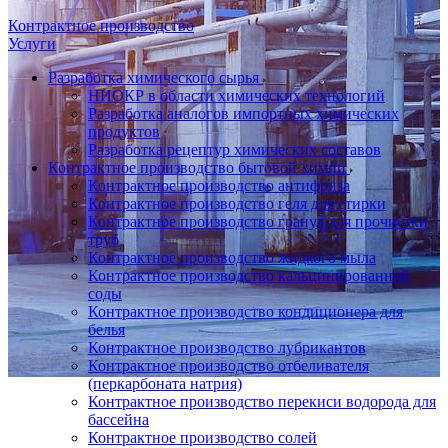
Контрактное производство
Услуги
Разработка химического сырья
НИОКР в области химических технологий
Разработка аналогов импортных химических
продуктов
Разработка рецептур химических составов
Контрактное производство бытовой химии
Контрактное производство антифриза
Контрактное производство геля для стирки
Контрактное производство гранул для прочистки
труб
Контрактное производство жидкого мыла
Контрактное производство кальцинированной
соды
Контрактное производство кондиционера для
белья
Контрактное производство лубрикантов
Контрактное производство отбеливателя
(перкарбоната натрия)
Контрактное производство перекиси водорода для
бассейна
Контрактное производство солей