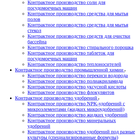
Контрактное производство соли для
посудомоечных машин
Контрактное производство средства для мытья
полов
Контрактное производство средства для мытья
стекол
Контрактное производство средств для очистки
бассейна
Контрактное производство стирального порошка
Контрактное производство таблеток для
посудомоечных машин
Контрактное производство теплоносителей
Контрактное производство промышленной химии
Контрактное производство перекиси водорода
Контрактное производство полиакриламида
Контрактное производство уксусной кислоты
Контрактное производство флокулянтов
Контрактное производство удобрений
Контрактное производство NPK-удобрений с
микроэлементами (жидких микроудобрений)
Контрактное производство жидких удобрений
Контрактное производство минеральных
удобрений
Контрактное производство удобрений под разные
культуры (специализированные формулы)