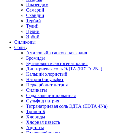
Празеодим
Самарий
Скандий
Тербий
Тулий
Церий
Эрбий
Силиконы
Соли
Амиловый ксантогенат калия
Бромиды
Бутиловый ксантогенат калия
Динатриевая соль ЭДТА (EDTA 2Na)
Кальций хлористый
Натрия бисульфит
Перкарбонат натрия
Силикаты
Сода кальцинированная
Сульфид натрия
Тетранатриевая соль ЭДТА (EDTA 4Na)
Трилон Б
Хлориды
Хлорная известь
Ацетаты
Гидрокарбонаты