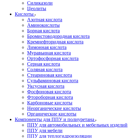
Силиказоли
Цеолиты
Кислоты
Азотная кислота
Аминокислоты
Борная кислота
Бромистоводородная кислота
Кремнефторидная кислота
Лимонная кислота
Муравьиная кислота
Ортофосфорная кислота
Серная кислота
Соляная кислота
Стеариновая кислота
Сульфаминовая кислота
Уксусная кислота
Фосфоновая кислота
Фтороборная кислота
Карбоновые кислоты
Неорганические кислоты
Органические кислоты
Компоненты для ППУ и полиуретана
ППУ для автомобильных и мебельных изделий
ППУ для мебели
ППУ для теплогидроизоляции