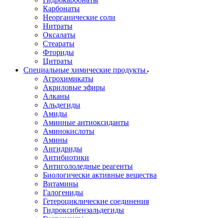
Карбонаты
Неорганические соли
Нитраты
Оксалаты
Стеараты
Фториды
Цитраты
Специальные химические продукты
Агрохимикаты
Акриловые эфиры
Алканы
Альдегиды
Амиды
Аминные антиоксиданты
Аминокислоты
Амины
Ангидриды
Антибиотики
Антигололедные реагенты
Биологически активные вещества
Витамины
Галогениды
Гетероциклические соединения
Гидроксибензальдегиды