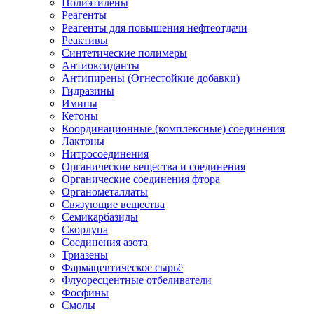
Полиэтилены
Реагенты
Реагенты для повышения нефтеотдачи
Реактивы
Синтетические полимеры
Антиоксиданты
Антипирены (Огнестойкие добавки)
Гидразины
Имины
Кетоны
Координационные (комплексные) соединения
Лактоны
Нитросоединения
Органические вещества и соединения
Органические соединения фтора
Органометаллаты
Связующие вещества
Семикарбазиды
Скорлупа
Соединения азота
Триазены
Фармацевтическое сырьё
Флуоресцентные отбеливатели
Фосфины
Смолы