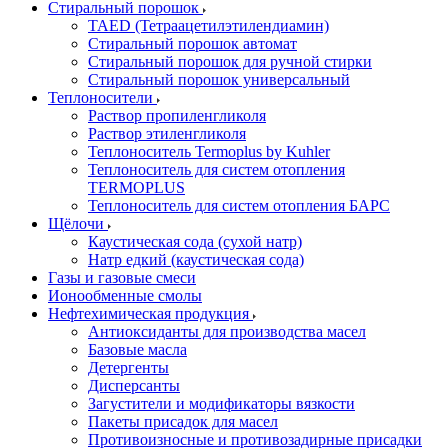
Стиральный порошок
TAED (Тетраацетилэтилендиамин)
Стиральный порошок автомат
Стиральный порошок для ручной стирки
Стиральный порошок универсальный
Теплоносители
Раствор пропиленгликоля
Раствор этиленгликоля
Теплоноситель Termoplus by Kuhler
Теплоноситель для систем отопления
TERMOPLUS
Теплоноситель для систем отопления БАРС
Щёлочи
Каустическая сода (сухой натр)
Натр едкий (каустическая сода)
Газы и газовые смеси
Ионообменные смолы
Нефтехимическая продукция
Антиоксиданты для производства масел
Базовые масла
Детергенты
Дисперсанты
Загустители и модификаторы вязкости
Пакеты присадок для масел
Противоизносные и противозадирные присадки