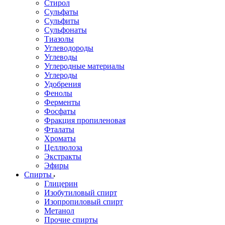
Стирол
Сульфаты
Сульфиты
Сульфонаты
Тиазолы
Углеводороды
Углеводы
Углеродные материалы
Углероды
Удобрения
Фенолы
Ферменты
Фосфаты
Фракция пропиленовая
Фталаты
Хроматы
Целлюлоза
Экстракты
Эфиры
Спирты
Глицерин
Изобутиловый спирт
Изопропиловый спирт
Метанол
Прочие спирты