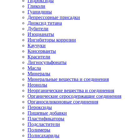
Гидроксиды
Гликоли
Гуанидины
Депрессорные присадки
Диоксид титана
Дубители
Изоцианаты
Ингибиторы коррозии
Каучуки
Консерванты
Красители
Лигносульфонаты
Масла
Минералы
Минеральные вещества и соединения
Неонолы
Неорганические вещества и соединения
Органические серосодержащие соединения
Органосиликоновые соединения
Пероксиды
Пищевые добавки
Пластификаторы
Подсластители
Полимеры
Полисахариды