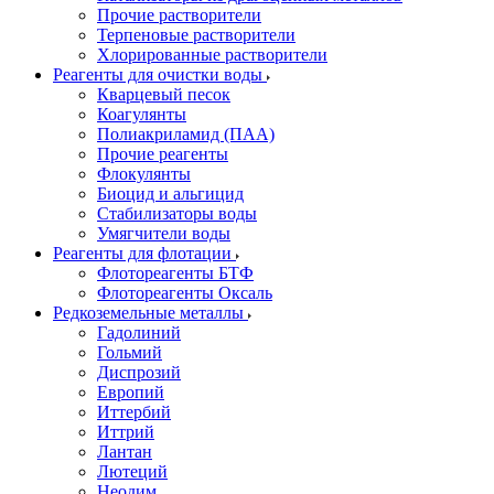
Прочие растворители
Терпеновые растворители
Хлорированные растворители
Реагенты для очистки воды
Кварцевый песок
Коагулянты
Полиакриламид (ПАА)
Прочие реагенты
Флокулянты
Биоцид и альгицид
Стабилизаторы воды
Умягчители воды
Реагенты для флотации
Флотореагенты БТФ
Флотореагенты Оксаль
Редкоземельные металлы
Гадолиний
Гольмий
Диспрозий
Европий
Иттербий
Иттрий
Лантан
Лютеций
Неодим