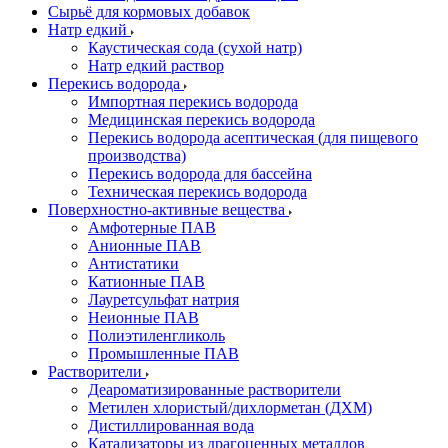
Сырьё для кормовых добавок
Натр едкий
Каустическая сода (сухой натр)
Натр едкий раствор
Перекись водорода
Импортная перекись водорода
Медицинская перекись водорода
Перекись водорода асептическая (для пищевого
производства)
Перекись водорода для бассейна
Техническая перекись водорода
Поверхностно-активные вещества
Амфотерные ПАВ
Анионные ПАВ
Антистатики
Катионные ПАВ
Лауретсульфат натрия
Неионные ПАВ
Полиэтиленгликоль
Промышленные ПАВ
Растворители
Деароматизированные растворители
Метилен хлористый/дихлорметан (ДХМ)
Дистиллированная вода
Катализаторы из драгоценных металлов