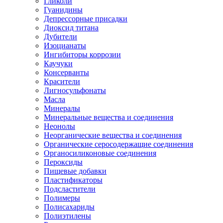
Гликоли
Гуанидины
Депрессорные присадки
Диоксид титана
Дубители
Изоцианаты
Ингибиторы коррозии
Каучуки
Консерванты
Красители
Лигносульфонаты
Масла
Минералы
Минеральные вещества и соединения
Неонолы
Неорганические вещества и соединения
Органические серосодержащие соединения
Органосиликоновые соединения
Пероксиды
Пищевые добавки
Пластификаторы
Подсластители
Полимеры
Полисахариды
Полиэтилены