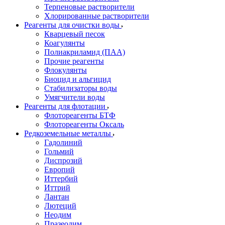
Терпеновые растворители
Хлорированные растворители
Реагенты для очистки воды
Кварцевый песок
Коагулянты
Полиакриламид (ПАА)
Прочие реагенты
Флокулянты
Биоцид и альгицид
Стабилизаторы воды
Умягчители воды
Реагенты для флотации
Флотореагенты БТФ
Флотореагенты Оксаль
Редкоземельные металлы
Гадолиний
Гольмий
Диспрозий
Европий
Иттербий
Иттрий
Лантан
Лютеций
Неодим
Празеодим