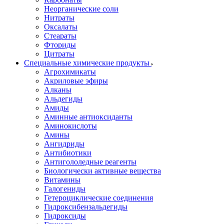
Неорганические соли
Нитраты
Оксалаты
Стеараты
Фториды
Цитраты
Специальные химические продукты
Агрохимикаты
Акриловые эфиры
Алканы
Альдегиды
Амиды
Аминные антиоксиданты
Аминокислоты
Амины
Ангидриды
Антибиотики
Антигололедные реагенты
Биологически активные вещества
Витамины
Галогениды
Гетероциклические соединения
Гидроксибензальдегиды
Гидроксиды