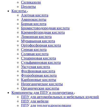
Силиказоли
Цеолиты
Кислоты
Азотная кислота
Аминокислоты
Борная кислота
Бромистоводородная кислота
Кремнефторидная кислота
Лимонная кислота
Муравьиная кислота
Ортофосфорная кислота
Серная кислота
Соляная кислота
Стеариновая кислота
Сульфаминовая кислота
Уксусная кислота
Фосфоновая кислота
Фтороборная кислота
Карбоновые кислоты
Неорганические кислоты
Органические кислоты
Компоненты для ППУ и полиуретана
ППУ для автомобильных и мебельных изделий
ППУ для мебели
ППУ для теплогидроизоляции