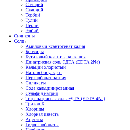
Самарий
Скандий
Тербий
Тулий
Церий
Эрбий
Силиконы
Соли
Амиловый ксантогенат калия
Бромиды
Бутиловый ксантогенат калия
Динатриевая соль ЭДТА (EDTA 2Na)
Кальций хлористый
Натрия бисульфит
Перкарбонат натрия
Силикаты
Сода кальцинированная
Сульфид натрия
Тетранатриевая соль ЭДТА (EDTA 4Na)
Трилон Б
Хлориды
Хлорная известь
Ацетаты
Гидрокарбонаты
Карбонаты