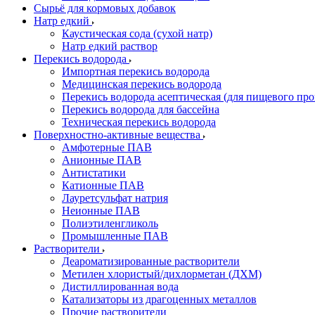
Сырьё для кормовых добавок
Натр едкий
Каустическая сода (сухой натр)
Натр едкий раствор
Перекись водорода
Импортная перекись водорода
Медицинская перекись водорода
Перекись водорода асептическая (для пищевого про
Перекись водорода для бассейна
Техническая перекись водорода
Поверхностно-активные вещества
Амфотерные ПАВ
Анионные ПАВ
Антистатики
Катионные ПАВ
Лауретсульфат натрия
Неионные ПАВ
Полиэтиленгликоль
Промышленные ПАВ
Растворители
Деароматизированные растворители
Метилен хлористый/дихлорметан (ДХМ)
Дистиллированная вода
Катализаторы из драгоценных металлов
Прочие растворители